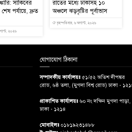
্কারি: সাকিবের
রাতের মধ্যে ঢাকাসহ ১০
ত শেষ পর্যায়ে, দ্রুত
অঞ্চলে ঝড়বৃষ্টির পূর্বাভাস
বৃহস্পতিবার, ৬ অগাস্ট, ২০২৬
অগাস্ট, ২০২৬
যোগাযোগ ঠিকানা
সম্পাদকীয় কার্যালয়ঃ
৫১/৫২ অতিশ দীপঙ্কর
রোড, ৬ষ্ঠ তলা, (মুগদা বিশ্ব রোড) ঢাকা - ১২
প্রাকাশিত কার্যালয়ঃ
৬০ নং দক্ষিন মুগদা পাড়া,
ঢাকা - ১২১৪
মোবাইলঃ
০১৮১৯২৩১৪৮৮