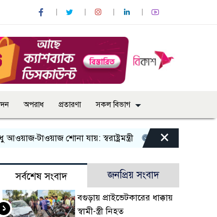
োদন
অপরাধ
প্রতারণা
সকল বিভাগ
×
জ-টাওয়াজ শোনা যায়: স্বরাষ্ট্রমন্ত্রী
তিন দিনের মধ্যে গ্যাস সরবর
জনপ্রিয় সংবাদ
সর্বশেষ সংবাদ
বগুড়ায় প্রাইভেটকারের ধাক্কায়
১
স্বামী-স্ত্রী নিহত