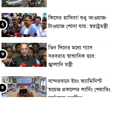
কিসের হাসিনা! শুধু আওয়াজ-
২
টাওয়াজ শোনা যায়: স্বরাষ্ট্রমন্ত্রী
তিন দিনের মধ্যে গ্যাস
৩
সরবরাহ স্বাভাবিক হবে:
জ্বালানি মন্ত্রী
বান্দরবানে ইয়ং ফ্যামিনিস্ট
৪
ভয়েজ প্রকল্পের লার্নিং শেয়ারিং
কর্মশালা অনুষ্ঠিত
ডায়াবেটিস প্রতিরোধে বিজ্ঞান,
৫
ধর্ম ও সমাজের সমন্বিত ভূমিকা
প্রয়োজন : স্বাস্থ্য প্রতিমন্ত্রী