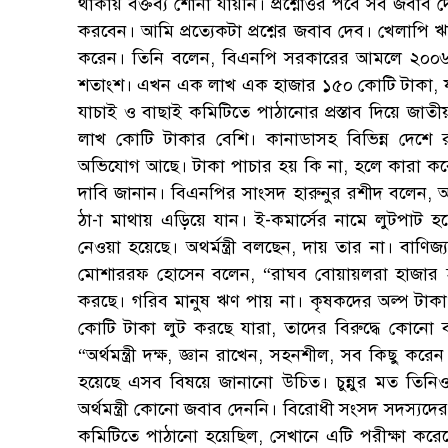
থাকায় বক্তব্য শোনা যায়নি। প্রশ্নোত্তর পর্বে সব জবাব দ
করবেন। আমি প্রত্যেকটা প্রশ্নের জবাব দেব। খেলাপি ঋ
করেন। তিনি বলেন, বিএনপি সরকারের আমলে ২০০৬
শতাংশ। এখন এক লাখ এক হাজার ১৫০ কোটি টাকা, 
যাচাই ও বাছাই কমিটিতে পাঠানোর প্রস্তাব দিয়ে জাতী
লাখ কোটি টাকার বেশি। কানাডাসহ বিভিন্ন দেশে
অভিযোগ আছে। টাকা পাচার হয় কি না, হলে কারা কর
দাবি জানান। বিএনপির সাংসদ হারুনুর রশীদ বলেন, অর্থ
ঠা-া মাথায় এড়িয়ে যান। ই-কমার্সের নামে লুটপাট 
নেওয়া হয়েছে। অথর্মন্ত্রী বলছেন, দায় তার না। বাণিজ
মোশাররফ হোসেন বলেন, “রাঘব বোয়ায়লরা হাজার হ
করছে। গরিব মানুষ ঋণ পায় না। কৃষকদের অল্প টাক
কোটি টাকা লুট করছে যারা, তাদের বিরুদ্ধে কোনো ব্
“অর্থমন্ত্রী দক্ষ, জ্ঞান রাখেন, সহনশীল, সব কিছু করে
হয়েছে এসব বিষয়ে জানানো উচিত। চুন্নুর মত তিনি
অর্থমন্ত্রী কোনো জবাব দেননি। বিরোধী সংসদ সদস্যদের বক
কমিটিতে পাঠানো হয়েছিল, সেখানে এটি পরীক্ষা করেছ