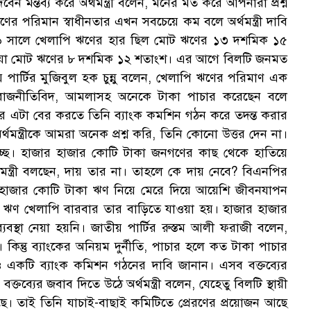
েবেন মন্তব্য করে অর্থমন্ত্রী বলেন, মনের মত করে আপনারা প্রশ্ন
ণের পরিমান স্বাধীনতার এখন সবচেয়ে কম বলে অর্থমন্ত্রী দাবি
 সালে খেলাপি ঋণের হার ছিল মোট ঋণের ১৩ দশমিক ১৫
যা মোট ঋণের ৮ দশমিক ১২ শতাংশ। এর আগে বিলটি জনমত
য় পার্টির মুজিবুল হক চুন্নু বলেন, খেলাপি ঋণের পরিমাণ এক
 রাজনীতিবিদ, আমলাসহ অনেকে টাকা পাচার করেছেন বলে
ে এটা বের করতে তিনি ব্যাংক কমশিন গঠন করে তদন্ত করার
মন্ত্রীকে আমরা অনেক প্রশ্ন করি, তিনি কোনো উত্তর দেন না।
হচ্ছে। হাজার হাজার কোটি টাকা জনগণের কাছ থেকে হাতিয়ে
্যমন্ত্রী বলছেন, দায় তার না। তাহলে কে দায় নেবে? বিএনপির
াজার কোটি টাকা ঋণ নিয়ে মেরে দিয়ে আয়েশি জীবনযাপন
া ঋণ খেলাপি বারবার তার বাড়িতে যাওয়া হয়। হাজার হাজার
যবস্থা নেয়া হয়নি। জাতীয় পার্টির রুস্তম আলী ফরাজী বলেন,
ন। কিন্তু ব্যাংকের অনিয়ম দুর্নীতি, পাচার হলে কত টাকা পাচার
ও একটি ব্যাংক কমিশন গঠনের দাবি জানান। এসব বক্তব্যের
্তব্যের জবাব দিতে উঠে অর্থমন্ত্রী বলেন, যেহেতু বিলটি স্থায়ী
ে। তাই তিনি যাচাই-বাছাই কমিটিতে প্রেরণের প্রয়োজন আছে