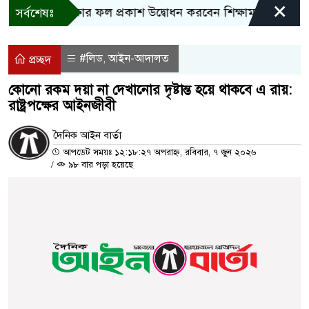
×
এসসি পরীক্ষার ফল প্রকাশ উদ্বোধন করবেন শিক্ষামন্ত্রী
বাংলাদ
সর্বশেষঃ
#লিড
আইন-আদালত
,
প্রচ্ছদ
কোনো রকম দয়া না দেখানোর দৃষ্টান্ত হয়ে থাকবে এ রায়:
রাষ্ট্রপক্ষের আইনজীবী
দৈনিক আইন বার্তা
আপডেট সময়ঃ ১২:১৮:২৭ অপরাহ্ন, রবিবার, ৭ জুন ২০২৬
/
৯৮ বার পড়া হয়েছে