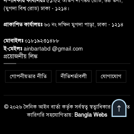
সম্পাদকীয় কার্যালয়ঃ
৫১/৫২ অতিশ দীপঙ্কর রোড, ৬ষ্ঠ তলা,
বগুড়ায় প্রাইভেটকারের ধাক্কায় স্বামী-
(মুগদা বিশ্ব রোড) ঢাকা - ১২১৪।
৮
স্ত্রী নিহত
প্রাকাশিত কার্যালয়ঃ
৬০ নং দক্ষিন মুগদা পাড়া, ঢাকা - ১২১৪
কিসের হাসিনা! শুধু আওয়াজ-
৯
মোবাইলঃ
০১৮১৯২৩১৪৮৮
টাওয়াজ শোনা যায়: স্বরাষ্ট্রমন্ত্রী
ই-মেইলঃ
ainbartabd @gmail.com
প্রয়োজনীয় লিঙ্ক
তিন দিনের মধ্যে গ্যাস সরবরাহ
১০
স্বাভাবিক হবে: জ্বালানি মন্ত্রী
গোপনীয়তার নীতি
নীতিশর্তাবলী
যোগাযোগ
© ২০২৬ দৈনিক আইন বার্তা কর্তৃক সর্বস্বত্ব স্বত্বাধিকার সংরক্ষিত
কারিগরি সহযোগিতায়:
Bangla Webs