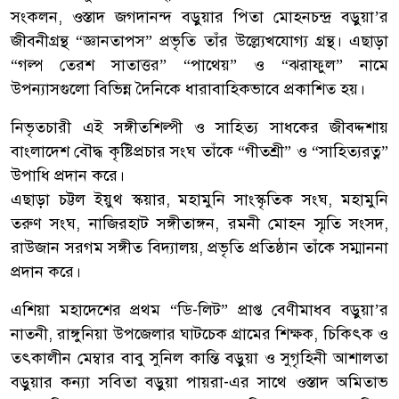
সংকলন, ওস্তাদ জগদানন্দ বড়ুয়ার পিতা মোহনচন্দ্র বড়ুয়া’র
জীবনীগ্রন্থ “জ্ঞানতাপস” প্রভৃতি তাঁর উল্ল্যেখযোগ্য গ্রন্থ। এছাড়া
“গল্প তেরশ সাতাত্তর” “পাথেয়” ও “ঝরাফুল” নামে
উপন্যাসগুলো বিভিন্ন দৈনিকে ধারাবাহিকভাবে প্রকাশিত হয়।
নিভৃতচারী এই সঙ্গীতশিল্পী ও সাহিত্য সাধকের জীবদ্দশায়
বাংলাদেশ বৌদ্ধ কৃষ্টিপ্রচার সংঘ তাঁকে “গীতশ্রী” ও “সাহিত্যরত্ন”
উপাধি প্রদান করে।
এছাড়া চট্টল ইয়ুথ স্কয়ার, মহামুনি সাংস্কৃতিক সংঘ, মহামুনি
তরুণ সংঘ, নাজিরহাট সঙ্গীতাঙ্গন, রমনী মোহন স্মৃতি সংসদ,
রাউজান সরগম সঙ্গীত বিদ্যালয়, প্রভৃতি প্রতিষ্ঠান তাঁকে সম্মাননা
প্রদান করে।
এশিয়া মহাদেশের প্রথম “ডি-লিট” প্রাপ্ত বেণীমাধব বড়ুয়া’র
নাতনী, রাঙ্গুনিয়া উপজেলার ঘাটচেক গ্রামের শিক্ষক, চিকিৎক ও
তৎকালীন মেম্বার বাবু সুনিল কান্তি বড়ুয়া ও সুগৃহিনী আশালতা
বড়ুয়ার কন্যা সবিতা বড়ুয়া পায়রা-এর সাথে ওস্তাদ অমিতাভ