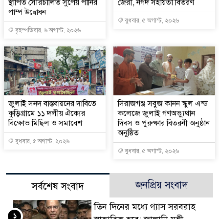
স্থাপিত সৌরচালিত সুপেয় পানির
জেরী, নগদ সহায়তা বিতরণ
পাম্প উদ্বোধন
বুধবার, ৫ অগাস্ট, ২০২৬
বৃহস্পতিবার, ৬ অগাস্ট, ২০২৬
জুলাই সনদ বাস্তবায়নের দাবিতে
সিরাজগঞ্জ সবুজ কানন স্কুল এন্ড
কুড়িগ্রামে ১১ দলীয় ঐক্যের
কলেজে জুলাই গণঅভ্যুথান
বিক্ষোভ মিছিল ও সমাবেশ
দিবস ও পুরুষ্কার বিতরনী অনুষ্ঠান
অনুষ্ঠিত
বুধবার, ৫ অগাস্ট, ২০২৬
বুধবার, ৫ অগাস্ট, ২০২৬
জনপ্রিয় সংবাদ
সর্বশেষ সংবাদ
তিন দিনের মধ্যে গ্যাস সরবরাহ
১