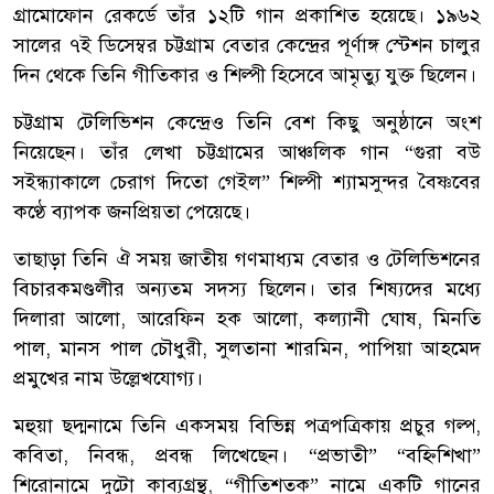
গ্রামোফোন রেকর্ডে তাঁর ১২টি গান প্রকাশিত হয়েছে। ১৯৬২
সালের ৭ই ডিসেম্বর চট্টগ্রাম বেতার কেন্দ্রের পূর্ণাঙ্গ স্টেশন চালুর
দিন থেকে তিনি গীতিকার ও শিল্পী হিসেবে আমৃত্যু যুক্ত ছিলেন।
চট্টগ্রাম টেলিভিশন কেন্দ্রেও তিনি বেশ কিছু অনুষ্ঠানে অংশ
নিয়েছেন। তাঁর লেখা চট্টগ্রামের আঞ্চলিক গান “গুরা বউ
সইন্ধ্যাকালে চেরাগ দিতো গেইল” শিল্পী শ্যামসুন্দর বৈষ্ণবের
কণ্ঠে ব্যাপক জনপ্রিয়তা পেয়েছে।
তাছাড়া তিনি ঐ সময় জাতীয় গণমাধ্যম বেতার ও টেলিভিশনের
বিচারকমণ্ডলীর অন্যতম সদস্য ছিলেন। তার শিষ্যদের মধ্যে
দিলারা আলো, আরেফিন হক আলো, কল্যানী ঘোষ, মিনতি
পাল, মানস পাল চৌধুরী, সুলতানা শারমিন, পাপিয়া আহমেদ
প্রমুখের নাম উল্লেখযোগ্য।
মহুয়া ছদ্মনামে তিনি একসময় বিভিন্ন পত্রপত্রিকায় প্রচুর গল্প,
কবিতা, নিবন্ধ, প্রবন্ধ লিখেছেন। “প্রভাতী” “বহ্নিশিখা”
শিরোনামে দুটো কাব্যগ্রন্থ, “গীতিশতক” নামে একটি গানের