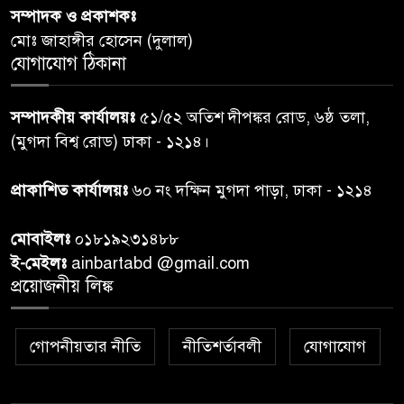
সম্পাদক ও প্রকাশকঃ
রাতের মধ্যে ঢাকাসহ ১০ অঞ্চলে
৬
মোঃ জাহাঙ্গীর হোসেন (দুলাল)
ঝড়বৃষ্টির পূর্বাভাস
যোগাযোগ ঠিকানা
প্রধানমন্ত্রীর সঙ্গে দেখা করে স্বপ্নপূরণ
৭
সম্পাদকীয় কার্যালয়ঃ
৫১/৫২ অতিশ দীপঙ্কর রোড, ৬ষ্ঠ তলা,
অনুশ্রীর, মিলল হারমোনিয়াম
(মুগদা বিশ্ব রোড) ঢাকা - ১২১৪।
উপহার
প্রাকাশিত কার্যালয়ঃ
৬০ নং দক্ষিন মুগদা পাড়া, ঢাকা - ১২১৪
২০ আগস্ট রাষ্ট্রপতি নির্বাচন,
৮
তফসিল প্রকাশ নির্বাচন কমিশনের
মোবাইলঃ
০১৮১৯২৩১৪৮৮
ই-মেইলঃ
ainbartabd @gmail.com
বান্দরবান বিজিবি সেক্টর সদর দপ্তর
প্রয়োজনীয় লিঙ্ক
৯
এর ব্যবস্থাপনায় বন্যা দুর্গতদের
মাঝে মেডিকেল ক্যাম্পেইন
গোপনীয়তার নীতি
নীতিশর্তাবলী
যোগাযোগ
বান্দরবানের লংলেই পাড়ায়
১০
বাংলাদেশ সেনাবাহিনীর উদ্যোগে