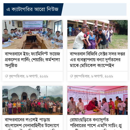
এ ক্যাটাগরির আরো নিউজ
বান্দরবানে ইয়ং ফ্যামিনিস্ট ভয়েজ
বান্দরবান বিজিবি সেক্টর সদর দপ্তর
প্রকল্পের লার্নিং শেয়ারিং কর্মশালা
এর ব্যবস্থাপনায় বন্যা দুর্গতদের
অনুষ্ঠিত
মাঝে মেডিকেল ক্যাম্পেইন
বৃহস্পতিবার, ৬ অগাস্ট, ২০২৬
বৃহস্পতিবার, ৬ অগাস্ট, ২০২৬
বান্দরবানের লংলেই পাড়ায়
রোয়াংছড়িতে বন্যাদুর্গত
বাংলাদেশ সেনাবাহিনীর উদ্যোগে
পরিবারের পাশে এমপি সাচিং প্রু