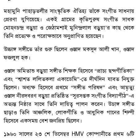
মহামুনি পাহাড়তলীর সাংস্কৃতিক ঐতিহ্য তাঁকে সংগীত সাধনায়
প্রেরণা যুগিয়েছে। একই গ্রামের কৃতিপুরুষ সংগীত সাধক
মোহনচন্দ্র বড়ুয়া ও জেঠামশাই মুনিন্দ্রলাল বড়ুয়া’র কাছ থেকে
তিনি প্রত্যেক্ষ ও পরোক্ষভাবে অনুপ্রাণিত হয়েছেন।
উচ্চাঙ্গ সঙ্গীতে তাঁর গুরু ছিলেন ওস্তাদ মকসুদ আলী খান, ওস্তাদ
ফজলুল হক।
ওস্তাদ অমিতাভ বড়ুয়া সঙ্গীত শিক্ষক হিসেবে “প্রাচ্য ছন্দগীতিকা”
এবং “শ্বাশত ললিতকলা একাডেমি”-তে দীর্ঘদিন যাবত নিযুক্ত
ছিলেন। অধ্যক্ষ হিসেবে প্রথমে “সঙ্গীত পরিষদ” এবং আমৃত্যু
ওস্তাদ নীরদবরণ বড়ুয়া প্রতিষ্ঠিত “সুরসপ্তক সংগীত বিদ্যাপীঠ”-এ
অত্যন্ত নিষ্ঠার সাথে তিনি দায়িত্ব পালন করেন। উচাঙ্গ সঙ্গীত
ছাড়াও তিনি আঞ্চলিক, লোকগীতি ও আধুনিক গানের শিল্পী
হিসেবে একসময় বেশ জনপ্রিয় ছিলেন।
১৯৬০ সালের ২৩ শে ডিসেম্বর HMV কোম্পানীতে প্রথম ৬টি