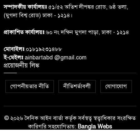
শেয়ার কেলেঙ্কারি: সাকিবের বিরুদ্ধে
৭
সম্পাদকীয় কার্যালয়ঃ
৫১/৫২ অতিশ দীপঙ্কর রোড, ৬ষ্ঠ তলা,
তদন্ত শেষ পর্যায়ে, দ্রুত চার্জশিট
(মুগদা বিশ্ব রোড) ঢাকা - ১২১৪।
রাতের মধ্যে ঢাকাসহ ১০ অঞ্চলে
প্রাকাশিত কার্যালয়ঃ
৬০ নং দক্ষিন মুগদা পাড়া, ঢাকা - ১২১৪
৮
ঝড়বৃষ্টির পূর্বাভাস
মোবাইলঃ
০১৮১৯২৩১৪৮৮
প্রধানমন্ত্রীর সঙ্গে দেখা করে স্বপ্নপূরণ
ই-মেইলঃ
ainbartabd @gmail.com
৯
অনুশ্রীর, মিলল হারমোনিয়াম
প্রয়োজনীয় লিঙ্ক
উপহার
গোপনীয়তার নীতি
নীতিশর্তাবলী
যোগাযোগ
২০ আগস্ট রাষ্ট্রপতি নির্বাচন,
১০
তফসিল প্রকাশ নির্বাচন কমিশনের
© ২০২৬ দৈনিক আইন বার্তা কর্তৃক সর্বস্বত্ব স্বত্বাধিকার সংরক্ষিত
কারিগরি সহযোগিতায়:
Bangla Webs