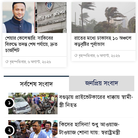
শেয়ার কেলেঙ্কারি: সাকিবের
রাতের মধ্যে ঢাকাসহ ১০ অঞ্চলে
বিরুদ্ধে তদন্ত শেষ পর্যায়ে, দ্রুত
ঝড়বৃষ্টির পূর্বাভাস
চার্জশিট
বৃহস্পতিবার, ৬ অগাস্ট, ২০২৬
বৃহস্পতিবার, ৬ অগাস্ট, ২০২৬
জনপ্রিয় সংবাদ
সর্বশেষ সংবাদ
বগুড়ায় প্রাইভেটকারের ধাক্কায় স্বামী-
১
স্ত্রী নিহত
কিসের হাসিনা! শুধু আওয়াজ-
২
টাওয়াজ শোনা যায়: স্বরাষ্ট্রমন্ত্রী