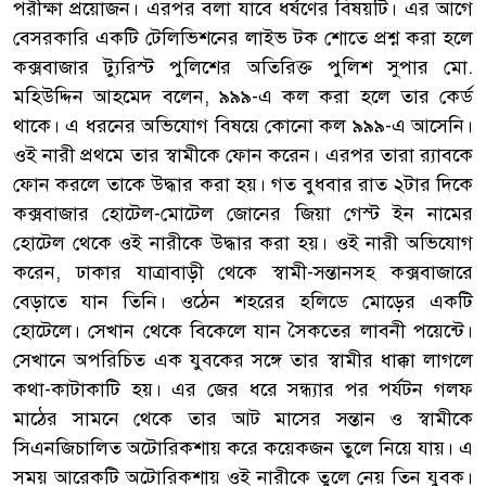
পরীক্ষা প্রয়োজন। এরপর বলা যাবে ধর্ষণের বিষয়টি। এর আগে
বেসরকারি একটি টেলিভিশনের লাইভ টক শোতে প্রশ্ন করা হলে
কক্সবাজার ট্যুরিস্ট পুলিশের অতিরিক্ত পুলিশ সুপার মো.
মহিউদ্দিন আহমেদ বলেন, ৯৯৯-এ কল করা হলে তার কের্ড
থাকে। এ ধরনের অভিযোগ বিষয়ে কোনো কল ৯৯৯-এ আসেনি।
ওই নারী প্রথমে তার স্বামীকে ফোন করেন। এরপর তারা র‌্যাবকে
ফোন করলে তাকে উদ্ধার করা হয়। গত বুধবার রাত ২টার দিকে
কক্সবাজার হোটেল-মোটেল জোনের জিয়া গেস্ট ইন নামের
হোটেল থেকে ওই নারীকে উদ্ধার করা হয়। ওই নারী অভিযোগ
করেন, ঢাকার যাত্রাবাড়ী থেকে স্বামী-সন্তানসহ কক্সবাজারে
বেড়াতে যান তিনি। ওঠেন শহরের হলিডে মোড়ের একটি
হোটেলে। সেখান থেকে বিকেলে যান সৈকতের লাবনী পয়েন্টে।
সেখানে অপরিচিত এক যুবকের সঙ্গে তার স্বামীর ধাক্কা লাগলে
কথা-কাটাকাটি হয়। এর জের ধরে সন্ধ্যার পর পর্যটন গলফ
মাঠের সামনে থেকে তার আট মাসের সন্তান ও স্বামীকে
সিএনজিচালিত অটোরিকশায় করে কয়েকজন তুলে নিয়ে যায়। এ
সময় আরেকটি অটোরিকশায় ওই নারীকে তুলে নেয় তিন যুবক।