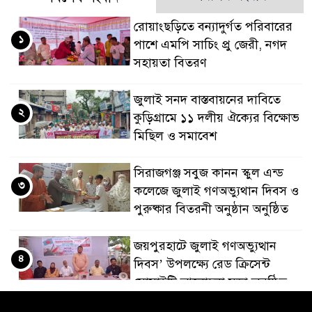
রোয়াংছড়িতে বন্যাদুর্গত পরিবারের
১
পাশে এমপি সাচিং প্রু জেরী, নগদ
সহায়তা বিতরণ
জুলাই সনদ বাস্তবায়নের দাবিতে
২
কুড়িগ্রামে ১১ দলীয় ঐক্যের বিক্ষোভ
মিছিল ও সমাবেশ
সিরাজগঞ্জ সবুজ কানন স্কুল এন্ড
৩
কলেজে জুলাই গণঅভ্যুথান দিবস ও
পুরুষ্কার বিতরনী অনুষ্ঠান অনুষ্ঠিত
জয়পুরহাটে জুলাই গণঅভ্যুত্থান
৪
দিবস’ উপলক্ষ্যে রেড ক্রিসেন্ট
সোসাইটি আলোচনা সভা অনুষ্ঠিত