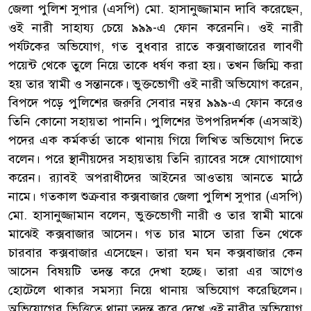
জেলা পুলিশ সুপার (এসপি) মো. হাসানুজ্জামান দাবি করেছেন,
ওই নারী সাহায্য চেয়ে ৯৯৯-এ ফোন করেননি। ওই নারী
পর্যটকের অভিযোগ, গত বুধবার রাতে কক্সবাজারের লাবণী
পয়েন্ট থেকে তুলে নিয়ে তাকে ধর্ষণ করা হয়। তখন জিম্মি করা
হয় তার স্বামী ও সন্তানকে। ভুক্তভোগী ওই নারী অভিযোগ করেন,
বিপদে পড়ে পুলিশের জরুরি সেবার নম্বর ৯৯৯-এ ফোন করেও
তিনি কোনো সহায়তা পাননি। পুলিশের উপপরিদর্শক (এসআই)
পদের এক কর্মকর্তা তাকে থানায় গিয়ে লিখিত অভিযোগ দিতে
বলেন। পরে স্থানীয়দের সহায়তায় তিনি র‌্যাবের সঙ্গে যোগাযোগ
করেন। র‌্যাবই অপরাধীদের আইনের আওতায় আনতে মাঠে
নামে। গতকাল শুক্রবার কক্সবাজার জেলা পুলিশ সুপার (এসপি)
মো. হাসানুজ্জামান বলেন, ভুক্তভোগী নারী ও তার স্বামী মাঝে
মাঝেই কক্সবাজার আসেন। গত চার মাসে তারা তিন থেকে
চারবার কক্সবাজার এসেছেন। তারা ঘন ঘন কক্সবাজার কেন
আসেন বিষয়টি তদন্ত করে দেখা হচ্ছে। তারা এর আগেও
হোটেলে থাকার সমস্যা নিয়ে থানায় অভিযোগ করেছিলেন।
অভিযোগের ভিত্তিতে থানা তদন্ত করে দেখে ওই নারীর অভিযোগ