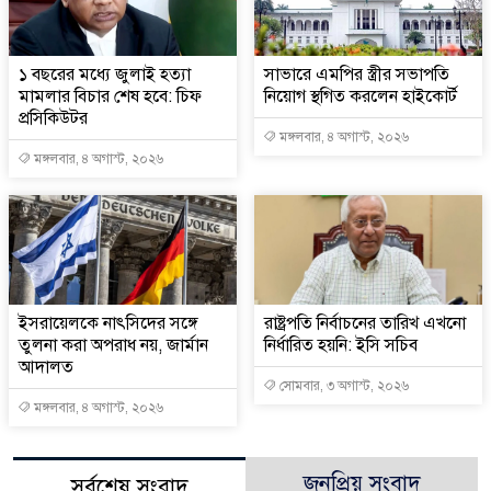
১ বছরের মধ্যে জুলাই হত্যা
সাভারে এমপির স্ত্রীর সভাপতি
মামলার বিচার শেষ হবে: চিফ
নিয়োগ স্থগিত করলেন হাইকোর্ট
প্রসিকিউটর
মঙ্গলবার, ৪ অগাস্ট, ২০২৬
মঙ্গলবার, ৪ অগাস্ট, ২০২৬
ইসরায়েলকে নাৎসিদের সঙ্গে
রাষ্ট্রপতি নির্বাচনের তারিখ এখনো
তুলনা করা অপরাধ নয়, জার্মান
নির্ধারিত হয়নি: ইসি সচিব
আদালত
সোমবার, ৩ অগাস্ট, ২০২৬
মঙ্গলবার, ৪ অগাস্ট, ২০২৬
জনপ্রিয় সংবাদ
সর্বশেষ সংবাদ