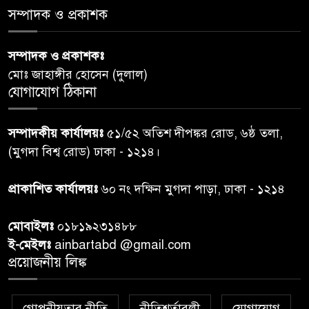
‘জুলাইয়ের চেতনায় গড়িব দেশ’,
সম্পাদক ও প্রকাশক
৫
লামায় যথাযোগ্য মর্যাদায় পালিত
হইল ‘জুলাই গণ-অভ্যুত্থান
সম্পাদক ও প্রকাশকঃ
দিবস-২০২৬’।
মোঃ জাহাঙ্গীর হোসেন (দুলাল)
যোগাযোগ ঠিকানা
নরসিংদীতে জুলাই শহীদদের স্মরণে
৬
দোয়া মাহফিল ও ৯৩ জন দুস্থের
সম্পাদকীয় কার্যালয়ঃ
৫১/৫২ অতিশ দীপঙ্কর রোড, ৬ষ্ঠ তলা,
মাঝে ১৩ লক্ষ ১৫ হাজার টাকা
বিতরণ
(মুগদা বিশ্ব রোড) ঢাকা - ১২১৪।
বান্দরবানে বন্যায় ক্ষতিগ্রস্তদের
প্রাকাশিত কার্যালয়ঃ
৬০ নং দক্ষিন মুগদা পাড়া, ঢাকা - ১২১৪
৭
বিএনপি”র ত্রাণ বিতরণ
মোবাইলঃ
০১৮১৯২৩১৪৮৮
ই-মেইলঃ
ainbartabd @gmail.com
দক্ষিণ চট্টগ্রামের এক অসহায় ও
প্রয়োজনীয় লিঙ্ক
৮
আশ্রয়হীন পরিবারের পাশে দাঁড়িয়ে
দৃষ্টান্ত স্থাপন করেছে “চট্টলা ব্লাড
ডোনার্স ক্লাব” এবং “হাসিমুখ পরিবার”
গোপনীয়তার নীতি
নীতিশর্তাবলী
যোগাযোগ