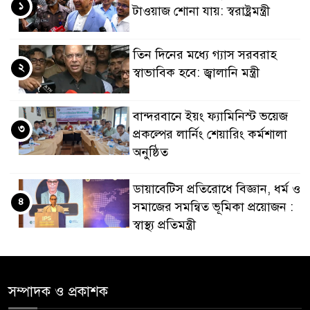
১
টাওয়াজ শোনা যায়: স্বরাষ্ট্রমন্ত্রী
তিন দিনের মধ্যে গ্যাস সরবরাহ
২
স্বাভাবিক হবে: জ্বালানি মন্ত্রী
বান্দরবানে ইয়ং ফ্যামিনিস্ট ভয়েজ
৩
প্রকল্পের লার্নিং শেয়ারিং কর্মশালা
অনুষ্ঠিত
ডায়াবেটিস প্রতিরোধে বিজ্ঞান, ধর্ম ও
৪
সমাজের সমন্বিত ভূমিকা প্রয়োজন :
স্বাস্থ্য প্রতিমন্ত্রী
পররাষ্ট্রমন্ত্রীর কা‌ছে ইউএনডিপির
৫
আবাসিক প্রতিনিধির পরিচয়পত্র
সম্পাদক ও প্রকাশক
পেশ