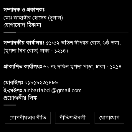
সম্পাদক ও প্রকাশকঃ
শেয়ার কেলেঙ্কারি: সাকিবের বিরুদ্ধে
৬
মোঃ জাহাঙ্গীর হোসেন (দুলাল)
তদন্ত শেষ পর্যায়ে, দ্রুত চার্জশিট
যোগাযোগ ঠিকানা
রাতের মধ্যে ঢাকাসহ ১০ অঞ্চলে
৭
সম্পাদকীয় কার্যালয়ঃ
৫১/৫২ অতিশ দীপঙ্কর রোড, ৬ষ্ঠ তলা,
ঝড়বৃষ্টির পূর্বাভাস
(মুগদা বিশ্ব রোড) ঢাকা - ১২১৪।
প্রধানমন্ত্রীর সঙ্গে দেখা করে স্বপ্নপূরণ
প্রাকাশিত কার্যালয়ঃ
৬০ নং দক্ষিন মুগদা পাড়া, ঢাকা - ১২১৪
৮
অনুশ্রীর, মিলল হারমোনিয়াম
উপহার
মোবাইলঃ
০১৮১৯২৩১৪৮৮
ই-মেইলঃ
ainbartabd @gmail.com
২০ আগস্ট রাষ্ট্রপতি নির্বাচন,
প্রয়োজনীয় লিঙ্ক
৯
তফসিল প্রকাশ নির্বাচন কমিশনের
গোপনীয়তার নীতি
নীতিশর্তাবলী
যোগাযোগ
বান্দরবান বিজিবি সেক্টর সদর দপ্তর
১০
এর ব্যবস্থাপনায় বন্যা দুর্গতদের