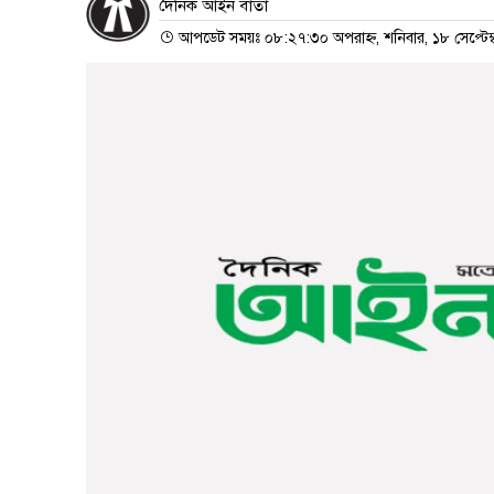
দৈনিক আইন বার্তা
আপডেট সময়ঃ ০৮:২৭:৩০ অপরাহ্ন, শনিবার, ১৮ সেপ্টেম