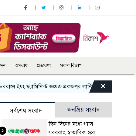
োদন
অপরাধ
প্রতারণা
সকল বিভাগ
×
 ইয়ং ফ্যামিনিস্ট ভয়েজ প্রকল্পের লার্নিং শেয়ারিং কর্মশালা অনুষ্ঠিত
জনপ্রিয় সংবাদ
সর্বশেষ সংবাদ
তিন দিনের মধ্যে গ্যাস
১
সরবরাহ স্বাভাবিক হবে: