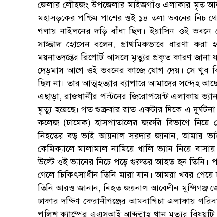
জেলার লৌহজং উপজেলার মাইজগাঁও এলাকার মৃত আল
মহাসড়কের পশ্চিম পাশের ওই ১৪ তলা ভবনের নিচ থে
গলায় নাইলনের দড়ি বাঁধা ছিল। ইয়াসিন ওই ভবনে
সাজ্জাদ হোসেন বলেন, প্রাথমিকভাবে ধারণা করা হচ্
ময়নাতদন্তের রিপোর্ট আসলে মৃত্যুর প্রকৃত কারণ জান
দেড়মাস আগে ওই ভবনের কাজে যোগ দেয়। সে খুব বিনয়ী
ছিল না। তার আত্মহত্যার ব্যাপারে আমাদের সন্দেহ আছ
এছাড়া, রাজধানীর পল্টনের জিরোপয়েন্ট এলাকায় ভ্য
মৃত্যু হয়েছে। গত শুক্রবার রাত একটার দিকে এ দুর্ঘট
কলেজ (ঢামেক) হাসপাতালের জরুরি বিভাগে নিয়ে গ
নিহতের বড় ভাই আয়নাল সরদার জানান, আমার ভাই ভ্
কেমিক্যালে মালামাল নামিয়ে খালি ভ্যান নিয়ে বাস
উল্টে ওই ভ্যানের নিচে পড়ে গুরুতর আহত হন তিনি। প
গেলে চিকিৎসাধীন তিনি মারা যান। আমরা খবর পেয়ে 
তিনি আরও জানান, নিহত জয়নাল আবেদীন মুন্সিগঞ্জ জেল
ঢাকার দক্ষিণ কেরানীগঞ্জের আমবাগিচা এলাকায় পর
পুলিশ ক্যাম্পের এএসআই আব্দুল্লাহ খান মৃত্যুর বিষয়টি