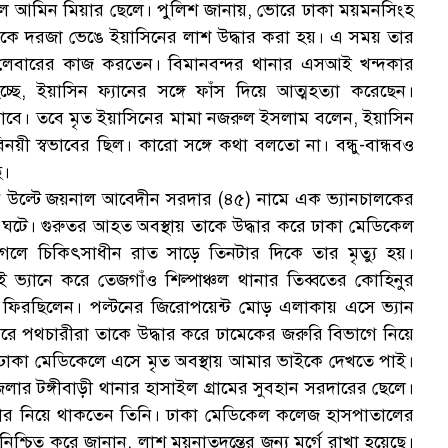
 আমিন মিয়ার ছেলে। পুলিশ জানায়, ভোরে ঢাকা ময়মনসিংহ
কে দরজা ভেঙে ইয়াসিনের লাশ উদ্ধার করা হয়। এ সময় তার
 লেবারের কাজ করতেন। বিমানবন্দর থানার এসআই খন্দকার
ছে, ইয়াসিন ফ্যানের সঙ্গে ফাঁস দিয়ে আত্মহত্যা করেছেন।
া যাবে। তবে মৃত ইয়াসিনের মামা নজরুল ইসলাম বলেন, ইয়াসিন
 স্বভাবের ছিল। কারো সঙ্গে কথা বলতো না। বন্ধু-বান্ধবও
ে।
ান উল্টে জয়নাল আবেদীন সরদার (৪৫) নামে এক ভ্যানচালকের
না ঘটে। গুরুতর আহত অবস্থায় তাকে উদ্ধার করে ঢাকা মেডিকেল
েলে চিকিৎসাধীন রাত সাড়ে তিনটার দিকে তার মৃত্যু হয়।
যানে করে তেজগাঁও শিল্পাঞ্চল থানার তিব্বতের কোহিনুর
ায় ফিরছিলেন। পল্টনের জিরোপয়েন্ট মোড় এলাকায় এসে ভ্যান
রে পথচারীরা তাকে উদ্ধার করে ঢামেকের জরুরি বিভাগে নিয়ে
ঢাকা মেডিকেলে এসে মৃত অবস্থায় আমার ভাইকে দেখতে পাই।
ার টঙ্গীবাড়ী থানার হাসাইল গ্রামের সুবহান সরদারের ছেলে।
িবার নিয়ে থাকতেন তিনি। ঢাকা মেডিকেল কলেজ হাসপাতালের
 নিশ্চিত করে জানান, লাশ ময়নাতদন্তের জন্য মর্গে রাখা হয়েছে।