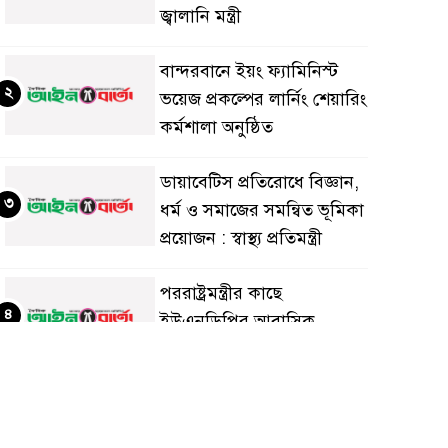
জ্বালানি মন্ত্রী
বান্দরবানে ইয়ং ফ্যামিনিস্ট
২
ভয়েজ প্রকল্পের লার্নিং শেয়ারিং
কর্মশালা অনুষ্ঠিত
ডায়াবেটিস প্রতিরোধে বিজ্ঞান,
৩
ধর্ম ও সমাজের সমন্বিত ভূমিকা
প্রয়োজন : স্বাস্থ্য প্রতিমন্ত্রী
পররাষ্ট্রমন্ত্রীর কা‌ছে
৪
ইউএনডিপির আবাসিক
প্রতিনিধির পরিচয়পত্র পেশ
শেয়ার কেলেঙ্কারি: সাকিবের
৫
বিরুদ্ধে তদন্ত শেষ পর্যায়ে, দ্রুত