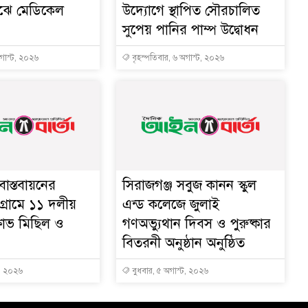
মাঝে মেডিকেল
উদ্যোগে স্থাপিত সৌরচালিত
সুপেয় পানির পাম্প উদ্বোধন
অগাস্ট, ২০২৬
বৃহস্পতিবার, ৬ অগাস্ট, ২০২৬
াস্তবায়নের
সিরাজগঞ্জ সবুজ কানন স্কুল
গ্রামে ১১ দলীয়
এন্ড কলেজে জুলাই
্ষোভ মিছিল ও
গণঅভ্যুথান দিবস ও পুরুষ্কার
বিতরনী অনুষ্ঠান অনুষ্ঠিত
ট, ২০২৬
বুধবার, ৫ অগাস্ট, ২০২৬