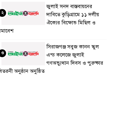
জুলাই সনদ বাস্তবায়নের
২
দাবিতে কুড়িগ্রামে ১১ দলীয়
ঐক্যের বিক্ষোভ মিছিল ও
সমাবেশ
সিরাজগঞ্জ সবুজ কানন স্কুল
৩
এন্ড কলেজে জুলাই
গণঅভ্যুথান দিবস ও পুরুষ্কার
িতরনী অনুষ্ঠান অনুষ্ঠিত
জয়পুরহাটে জুলাই গণঅভ্যুত্থান
৪
দিবস’ উপলক্ষ্যে রেড ক্রিসেন্ট
সোসাইটি আলোচনা সভা
নুষ্ঠিত
‘জুলাইয়ের চেতনায় গড়িব