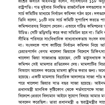
প্রশ্নের জবাবে আইনমন্ত্রী বলেন, সংবিধানের ১১৮ অ
রাষ্ট্রপতি। গত দুইবার নিবন্ধিত রাজনৈতিক দলগুলোর 
সার্চ কমিটির মাধ্যমে নির্বাচন কমিশন গঠন হবে। দলগ
তিনি বলেন, ১০টি নাম সার্চ কমিটি সুপারিশ করতে পারব
কমিশনারসহ নিয়োগ দেবেন। এভাবে গঠিত কমিশনের অধ
উচিত। সেটি তড়িঘড়ি করে করা সমিচিন হবে না। তিনি ব
সীমিত পরিসরে সাংবিধানিক বাধ্যবাধকতায় সংসদ বসল
না। সংসদকে পাশ কাটিয়ে নির্বাচন কমিশন নিয়ে আ
চেয়ারপার্সন বেগম খালেদা জিয়াকে বিদেশে চিকিৎসা 
খালেদা জিয়া সাজাপ্রাপ্ত হয়েছেন, সেটি তত্ত্বাবধ
কমিশন সেই মামলার প্রতিবেদন দেয়। মামলাটির বিচা
বিভাগে আবেদন করেছে মামলা স্থগিত করার জন্য। অনেক
হয়েছে। একটি মামলায় বিচারিক আদালতে সাজা পাঁচ ব
পরে খালেদা জিয়ার সাত বছর সাজা হয়েছে। আইনমন
প্রধানমন্ত্রী মানবিক দৃষ্টিকোণ থেকে শর্তসাপেক্ষে স
বিদেশে প্রেরণে বিদ্যমান আইনে সুযোগ বিষয়ে আমার মত
আবদেন করেছিল। তারা প্রধানমন্ত্রী ও স্বরাষ্ট্রমন্ত