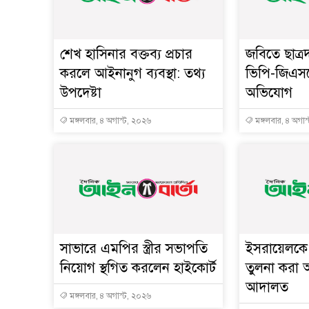
শেখ হাসিনার বক্তব্য প্রচার
জবিতে ছাত্র
করলে আইনানুগ ব্যবস্থা: তথ্য
ভিপি-জিএস
উপদেষ্টা
অভিযোগ
মঙ্গলবার, ৪ অগাস্ট, ২০২৬
মঙ্গলবার, ৪ অগাস
সাভারে এমপির স্ত্রীর সভাপতি
ইসরায়েলকে 
নিয়োগ স্থগিত করলেন হাইকোর্ট
তুলনা করা অ
আদালত
মঙ্গলবার, ৪ অগাস্ট, ২০২৬