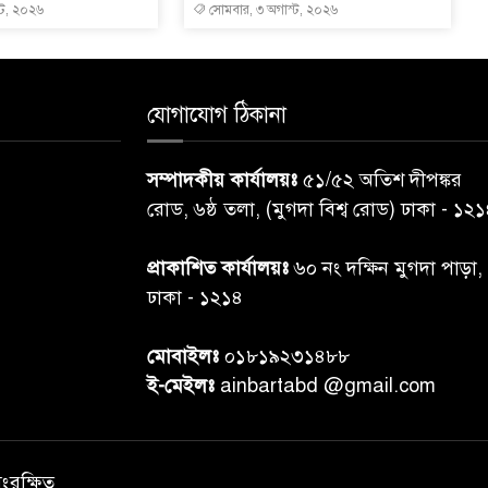
্ট, ২০২৬
সোমবার, ৩ অগাস্ট, ২০২৬
যোগাযোগ ঠিকানা
সম্পাদকীয় কার্যালয়ঃ
৫১/৫২ অতিশ দীপঙ্কর
রোড, ৬ষ্ঠ তলা, (মুগদা বিশ্ব রোড) ঢাকা - ১২
প্রাকাশিত কার্যালয়ঃ
৬০ নং দক্ষিন মুগদা পাড়া,
ঢাকা - ১২১৪
মোবাইলঃ
০১৮১৯২৩১৪৮৮
ই-মেইলঃ
ainbartabd @gmail.com
সংরক্ষিত