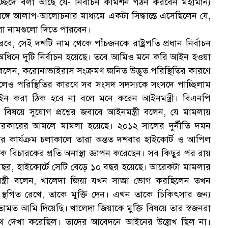
নুচ্ছেদে বলা আছে যে- নির্বাচন কমিশন গঠন করবেন মহামান্য
“
সঙ্গে আলাপ-আলোচনার মাধ্যমে একটা সিদ্ধান্তে এসেছিলেন যে,
ুলো নামগুলো দিতে পারবেন।
ে, সেই দশটি নাম থেকে পাঁচজনকে রাষ্ট্রপতি প্রধান নির্বাচন
িনে দুটি নির্বাচন হয়েছে। তবে আমিও মনে করি আইন হওয়া
লেন, করোনাভাইরাস সংক্রমণ জনিত উদ্ভূত পরিস্থিতির কারণে
েও পরিস্থিতির কারণে সব সংসদ সদস্যকে সংসদে পাচ্ছিলাম
ইন করা ঠিক হবে না বলে মনে করেন আইনমন্ত্রী। বিএনপি
বিষয়ে সুযোগ প্রশ্নের জবাবে আইনমন্ত্রী বলেন, যে মামলায়
ায়ক সরকারের আমলে মামলা হয়েছে। ২০১২ সালের দুর্নীতি দমন
র কার্যক্রম চলাকালে তারা অন্তত দশবার হাইকোর্ট ও আপিল
 বিচারকের প্রতি অনাস্থা জ্ঞাপন করেছেন। সব কিছুর পর রায়
ছর, হাইকোর্টে সেটি বেড়ে ১০ বছর হয়েছে। আরেকটা মামলার
্ত্রী বলেন, খালেদা জিয়া যখন সাজা ভোগ করছিলেন তখন
াজা স্থগিত রেখে, তাকে মুক্তি দেন। এখন তাকে চিকিৎসার জন্য
ামত আমি দিয়েছি। খালেদা জিয়াকে মুক্তি বিষয়ে তার স্বজনরা
্রীর সাথে দেখা করেছিল। তাদের আবেদনে আইনের উল্লেখ ছিল না।