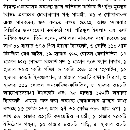
সীমান্ত এলাকাসহ অন্যান্য স্থানে অভিযান চালিয়ে উপর্যুক্ত মূল্যের
বিভিন্ন প্রকারের চোরাচালান পণ্য সামগ্রী, অস্ত্র ও গোলাবারুদ
এবং মাদকদ্রব্য জব্দ করতে সক্ষম হয়েছে। আজ সোমবার
বিজিবির জনসংযোগ কর্মকর্তা মো. শরিফুল ইসলাম এই তথ্য
নিশ্চিত করেন। তিনি বলেন, জব্দ করা মাদকের মধ্যে রয়েছে ১৬
লাখ ০১ হাজার ৬৭৩ পিস ইয়াবা ট্যাবলেট, ৩ কেজি ১১০ গ্রাম
ক্রিস্টাল মেথ আইস, ১৯ হাজার ৫৬২ বোতল ফেনসিডিল, ১৭
হাজার ৮৬১ বোতল বিদেশি মদ, ১ হাজার ৭০৪ ক্যান বিয়ার, ১
হাজার ৬৯৩ কেজি গাঁজা, ৯ কেজি ২৯৮ গ্রাম হেরোইন, ১৫
হাজার ৭৫৬টি ইনজেকশন, ৪ হাজার ৭৬৫টি ইস্কাফ সিরাপ, ৩
হাজার ১১১ বোতল এমকেডিল-কফিডিল, ৮ হাজার ৩৯৮টি
অ্যানেগ্রাসেনেগ্রা ট্যাবলেট এবং ৯৫ হাজার ১৫২টি অন্যান্য
ট্যাবলেট। এছাড়া জব্দ করা অন্যান্য চোরাচালান দ্রব্যের মধ্যে
রয়েছে ১৫ কেজি ২৬৭ গ্রাম স্বর্ণ, ৬২ কেজি ৬৮০ গ্রাম রূপা, ১
লাখ ৫৬ হাজার ৩২১টি কসমেটিক্স সামগ্রী, ১ হাজার ৭৫৫টি
ইমিটেশন গহনা, ১০ হাজার ৪৩৮টি শাড়ি, ৫ হাজার ৩৮টি