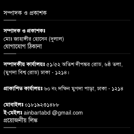
৫
সমাজের সমন্বিত ভূমিকা প্রয়োজন :
স্বাস্থ্য প্রতিমন্ত্রী
সম্পাদক ও প্রকাশক
পররাষ্ট্রমন্ত্রীর কা‌ছে ইউএনডিপির
সম্পাদক ও প্রকাশকঃ
৬
আবাসিক প্রতিনিধির পরিচয়পত্র
মোঃ জাহাঙ্গীর হোসেন (দুলাল)
পেশ
যোগাযোগ ঠিকানা
শেয়ার কেলেঙ্কারি: সাকিবের বিরুদ্ধে
৭
সম্পাদকীয় কার্যালয়ঃ
৫১/৫২ অতিশ দীপঙ্কর রোড, ৬ষ্ঠ তলা,
তদন্ত শেষ পর্যায়ে, দ্রুত চার্জশিট
(মুগদা বিশ্ব রোড) ঢাকা - ১২১৪।
রাতের মধ্যে ঢাকাসহ ১০ অঞ্চলে
প্রাকাশিত কার্যালয়ঃ
৬০ নং দক্ষিন মুগদা পাড়া, ঢাকা - ১২১৪
৮
ঝড়বৃষ্টির পূর্বাভাস
মোবাইলঃ
০১৮১৯২৩১৪৮৮
প্রধানমন্ত্রীর সঙ্গে দেখা করে স্বপ্নপূরণ
ই-মেইলঃ
ainbartabd @gmail.com
৯
অনুশ্রীর, মিলল হারমোনিয়াম
প্রয়োজনীয় লিঙ্ক
উপহার