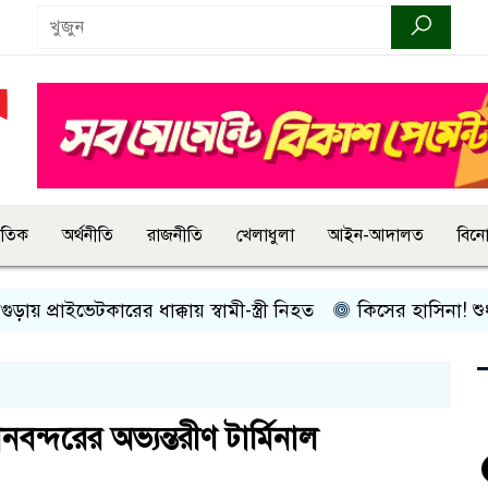
জাতিক
অর্থনীতি
রাজনীতি
খেলাধুলা
আইন-আদালত
বিন
ইভেটকারের ধাক্কায় স্বামী-স্ত্রী নিহত
কিসের হাসিনা! শুধু আওয়াজ-টা
ন্দরের অভ্যন্তরীণ টার্মিনাল