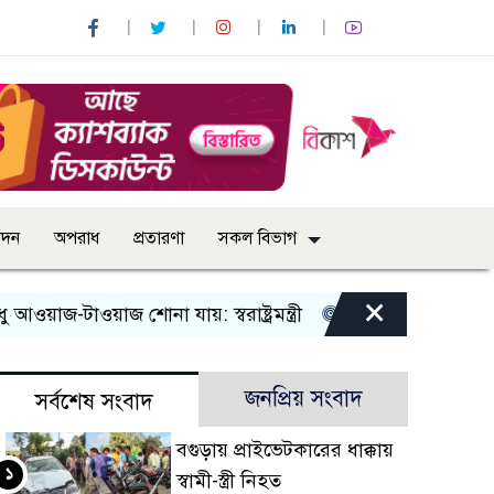
োদন
অপরাধ
প্রতারণা
সকল বিভাগ
×
ওয়াজ শোনা যায়: স্বরাষ্ট্রমন্ত্রী
তিন দিনের মধ্যে গ্যাস সরবরাহ 
জনপ্রিয় সংবাদ
সর্বশেষ সংবাদ
বগুড়ায় প্রাইভেটকারের ধাক্কায়
১
স্বামী-স্ত্রী নিহত