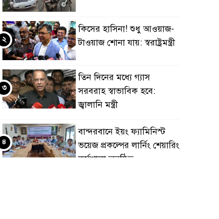
কিসের হাসিনা! শুধু আওয়াজ-
২
টাওয়াজ শোনা যায়: স্বরাষ্ট্রমন্ত্রী
তিন দিনের মধ্যে গ্যাস
৩
সরবরাহ স্বাভাবিক হবে:
জ্বালানি মন্ত্রী
বান্দরবানে ইয়ং ফ্যামিনিস্ট
৪
ভয়েজ প্রকল্পের লার্নিং শেয়ারিং
কর্মশালা অনুষ্ঠিত
ডায়াবেটিস প্রতিরোধে বিজ্ঞান,
৫
ধর্ম ও সমাজের সমন্বিত ভূমিকা
প্রয়োজন : স্বাস্থ্য প্রতিমন্ত্রী