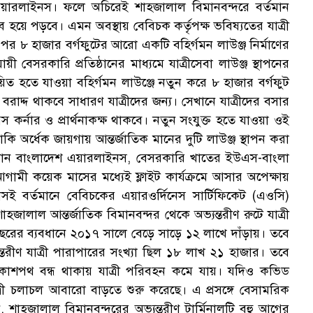
এয়ারলাইনস। ফলে অচিরেই শাহজালাল বিমানবন্দরে বর্তমান
ম্ভব হয়ে পড়বে। এমন অবস্থায় বেবিচক কর্তৃপক্ষ ভবিষ্যতের যাত্রী
ওপর ৮ হাজার বর্গফুটের আরো একটি বহির্গমন লাউঞ্জ নির্মাণের
ী বেসরকারি প্রতিষ্ঠানের মাধ্যমে যাত্রীসেবা লাউঞ্জ স্থাপনের
স্তবায়িত হতে যাওয়া বহির্গমন লাউঞ্জে নতুন করে ৮ হাজার বর্গফুট
েক বরাদ্দ থাকবে সাধারণ যাত্রীদের জন্য। সেখানে যাত্রীদের বসার
ারস কর্নার ও প্রার্থনাকক্ষ থাকবে। নতুন সংযুক্ত হতে যাওয়া ওই
বাকি অর্ধেক জায়গায় আন্তর্জাতিক মানের দুটি লাউঞ্জ স্থাপন করা
ে বিমান বাংলাদেশ এয়ারলাইনস, বেসরকারি খাতের ইউএস-বাংলা
মী কয়েক মাসের মধ্যেই ফ্লাইট কার্যক্রমে আসার অপেক্ষায়
নসই বর্তমানে বেবিচকের এয়ারওর্দিনেস সার্টিফিকেট (এওসি)
লাল আন্তর্জাতিক বিমানবন্দর থেকে অভ্যন্তরীণ রুটে যাত্রী
বছরের ব্যবধানে ২০১৭ সালে বেড়ে সাড়ে ১২ লাখে দাঁড়ায়। তবে
্তরীণ যাত্রী পারাপারের সংখ্যা ছিল ১৮ লাখ ২১ হাজার। তবে
শপথ বন্ধ থাকায় যাত্রী পরিবহন কমে যায়। যদিও কভিড
াত্রী চলাচল আবারো বাড়তে শুরু করেছে। এ প্রসঙ্গে বেসামরিক
ন, শাহজালাল বিমানবন্দরের অভ্যন্তরীণ টার্মিনালটি বহু আগের