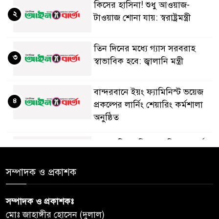
কিসের হাসিনা! শুধু আওয়াজ-
২
টাওয়াজ শোনা যায়: স্বরাষ্ট্রমন্ত্রী
তিন দিনের মধ্যে গ্যাস সরবরাহ
৩
স্বাভাবিক হবে: জ্বালানি মন্ত্রী
বান্দরবানে ইয়ং ফ্যামিনিস্ট ভয়েজ
৪
প্রকল্পের লার্নিং শেয়ারিং কর্মশালা
অনুষ্ঠিত
ডায়াবেটিস প্রতিরোধে বিজ্ঞান, ধর্ম ও
৫
সমাজের সমন্বিত ভূমিকা প্রয়োজন :
স্বাস্থ্য প্রতিমন্ত্রী
সম্পাদক ও প্রকাশক
পররাষ্ট্রমন্ত্রীর কা‌ছে ইউএনডিপির
সম্পাদক ও প্রকাশকঃ
৬
আবাসিক প্রতিনিধির পরিচয়পত্র
মোঃ জাহাঙ্গীর হোসেন (দুলাল)