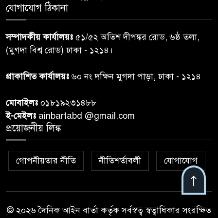
পেশ
যোগাযোগ ঠিকানা
শেয়ার কেলেঙ্কারি: সাকিবের বিরুদ্ধে
৭
সম্পাদকীয় কার্যালয়ঃ
৫১/৫২ অতিশ দীপঙ্কর রোড, ৬ষ্ঠ তলা,
তদন্ত শেষ পর্যায়ে, দ্রুত চার্জশিট
(মুগদা বিশ্ব রোড) ঢাকা - ১২১৪।
রাতের মধ্যে ঢাকাসহ ১০ অঞ্চলে
প্রাকাশিত কার্যালয়ঃ
৬০ নং দক্ষিন মুগদা পাড়া, ঢাকা - ১২১৪
৮
ঝড়বৃষ্টির পূর্বাভাস
মোবাইলঃ
০১৮১৯২৩১৪৮৮
প্রধানমন্ত্রীর সঙ্গে দেখা করে স্বপ্নপূরণ
ই-মেইলঃ
ainbartabd @gmail.com
৯
অনুশ্রীর, মিলল হারমোনিয়াম
প্রয়োজনীয় লিঙ্ক
উপহার
গোপনীয়তার নীতি
নীতিশর্তাবলী
যোগাযোগ
২০ আগস্ট রাষ্ট্রপতি নির্বাচন,
১০
তফসিল প্রকাশ নির্বাচন কমিশনের
© ২০২৬ দৈনিক আইন বার্তা কর্তৃক সর্বস্বত্ব স্বত্বাধিকার সংরক্ষিত