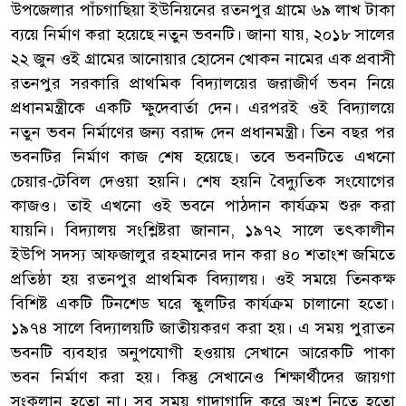
উপজেলার পাঁচগাছিয়া ইউনিয়নের রতনপুর গ্রামে ৬৯ লাখ টাকা
ব্যয়ে নির্মাণ করা হয়েছে নতুন ভবনটি। জানা যায়, ২০১৮ সালের
২২ জুন ওই গ্রামের আনোয়ার হোসেন খোকন নামের এক প্রবাসী
রতনপুর সরকারি প্রাথমিক বিদ্যালয়ের জরাজীর্ণ ভবন নিয়ে
প্রধানমন্ত্রীকে একটি ক্ষুদেবার্তা দেন। এরপরই ওই বিদ্যালয়ে
নতুন ভবন নির্মাণের জন্য বরাদ্দ দেন প্রধানমন্ত্রী। তিন বছর পর
ভবনটির নির্মাণ কাজ শেষ হয়েছে। তবে ভবনটিতে এখনো
চেয়ার-টেবিল দেওয়া হয়নি। শেষ হয়নি বৈদ্যুতিক সংযোগের
কাজও। তাই এখনো ওই ভবনে পাঠদান কার্যক্রম শুরু করা
যায়নি। বিদ্যালয় সংশ্লিষ্টরা জানান, ১৯৭২ সালে তৎকালীন
ইউপি সদস্য আফজালুর রহমানের দান করা ৪০ শতাংশ জমিতে
প্রতিষ্ঠা হয় রতনপুর প্রাথমিক বিদ্যালয়। ওই সময়ে তিনকক্ষ
বিশিষ্ট একটি টিনশেড ঘরে স্কুলটির কার্যক্রম চালানো হতো।
১৯৭৪ সালে বিদ্যালয়টি জাতীয়করণ করা হয়। এ সময় পুরাতন
ভবনটি ব্যবহার অনুপযোগী হওয়ায় সেখানে আরেকটি পাকা
ভবন নির্মাণ করা হয়। কিন্তু সেখানেও শিক্ষার্থীদের জায়গা
সংকুলান হতো না। সব সময় গাদাগাদি করে অংশ নিতে হতো