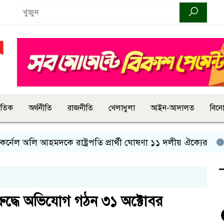
জাতিক
অর্থনীতি
রাজনীতি
খেলাধুলা
আইন-আদালত
বিন
 অলি আহমদকে রাষ্ট্রপতি প্রার্থী ঘোষণা ১১ দলীয় ঐক্যের
রাষ্ট
িরুদ্ধে অভিযোগ গঠন ৩১ অক্টোবর