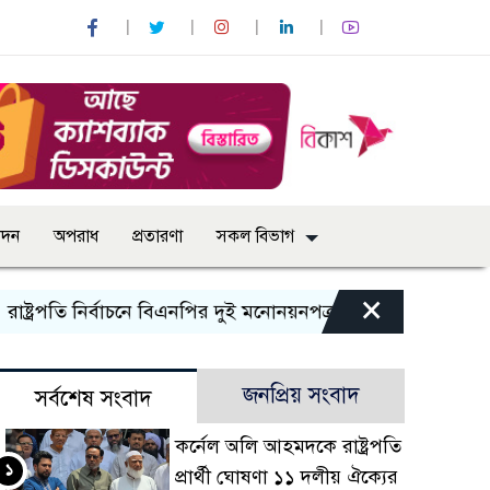
োদন
অপরাধ
প্রতারণা
সকল বিভাগ
×
্রপতি নির্বাচনে বিএনপির দুই মনোনয়নপত্র সংগ্রহ
কাল এসএসসি পর
জনপ্রিয় সংবাদ
সর্বশেষ সংবাদ
কর্নেল অলি আহমদকে রাষ্ট্রপতি
১
প্রার্থী ঘোষণা ১১ দলীয় ঐক্যের