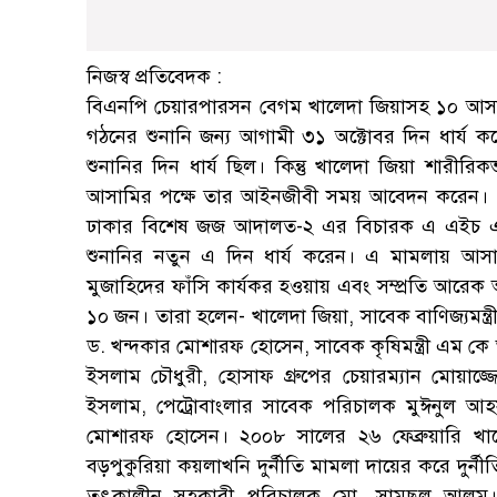
নিজস্ব প্রতিবেদক :
বিএনপি চেয়ারপারসন বেগম খালেদা জিয়াসহ ১০ আসামি
গঠনের শুনানি জন্য আগামী ৩১ অক্টোবর দিন ধার
শুনানির দিন ধার্য ছিল। কিন্তু খালেদা জিয়া শারীর
আসামির পক্ষে তার আইনজীবী সময় আবেদন করেন। কেরান
ঢাকার বিশেষ জজ আদালত-২ এর বিচারক এ এইচ এম
শুনানির নতুন এ দিন ধার্য করেন। এ মামলায় আস
মুজাহিদের ফাঁসি কার্যকর হওয়ায় এবং সম্প্রতি আরেক 
১০ জন। তারা হলেন- খালেদা জিয়া, সাবেক বাণিজ্যমন্ত্রী
ড. খন্দকার মোশারফ হোসেন, সাবেক কৃষিমন্ত্রী এম কে
ইসলাম চৌধুরী, হোসাফ গ্রুপের চেয়ারম্যান মোয়া
ইসলাম, পেট্রোবাংলার সাবেক পরিচালক মুঈনুল আহস
মোশারফ হোসেন। ২০০৮ সালের ২৬ ফেব্রুয়ারি খালে
বড়পুকুরিয়া কয়লাখনি দুর্নীতি মামলা দায়ের করে দুর
তৎকালীন সহকারী পরিচালক মো. সামছুল আলম। 