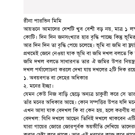
রীনা পারভিন মিমি
আয়তনে আমাদের দেশটি খুব বেশী বড় নয়, মাত্র ১ লক্ষ
কোটি। দিন দিন জনসংখ্যার হার বৃদ্ধি পাচ্ছে কিন্তু ভূ
আর দিন দিন তা বৃদ্ধি পেয়ে চলেছে। ভূমি বা জমি বা 
প্রথমেই জেনে নেওয়া যাক ভূমি বা জমি দখল বলতে কি 
জমি দখল বলতে সাধারণত তার ঐ জমির উপর নিয়ন্ত্রণ
দখল পর্যালোচনা করলে দেখা যায় দখলের ২টি দিক রয়
১. অবয়বগত বা দেহের অধিকার
২. মনের ইচ্ছা।
যেমন কেউ নিজ বাড়ি ছেড়ে অন্যত্র চাকুরী করে সে ত
তাঁর মনের অধিকার আছে। কোন সম্পত্তির উপর যদি মন
এখন আসা যাক বেদখল কি বা কেন হয়, হলে করণীয় বা
বেদখল: যিনি দখলে আছেন তিনিই দখলে থাকবেন এটিই 
যারা গায়ের জোরে জোরপূর্বক ভয়ভীতি দেখিয়ে তাদেরকে 
করার চেষ্টা করে থাকে। আর এই ধরণের কাজ করে থাকে স