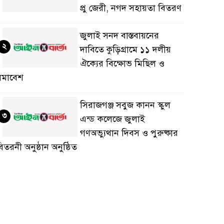
প্রু জেরী, নগদ সহায়তা বিতরণ
জুলাই সনদ বাস্তবায়নের
২
দাবিতে কুড়িগ্রামে ১১ দলীয়
ঐক্যের বিক্ষোভ মিছিল ও
সমাবেশ
সিরাজগঞ্জ সবুজ কানন স্কুল
৩
এন্ড কলেজে জুলাই
গণঅভ্যুথান দিবস ও পুরুষ্কার
িতরনী অনুষ্ঠান অনুষ্ঠিত
জয়পুরহাটে জুলাই গণঅভ্যুত্থান
৪
দিবস’ উপলক্ষ্যে রেড ক্রিসেন্ট
সোসাইটি আলোচনা সভা
নুষ্ঠিত