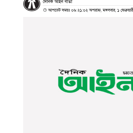
দৈনিক আইন বার্তা
আপডেট সময়ঃ ০৬:২১:০২ অপরাহ্ন, মঙ্গলবার, ১ ফেব্রুয়া