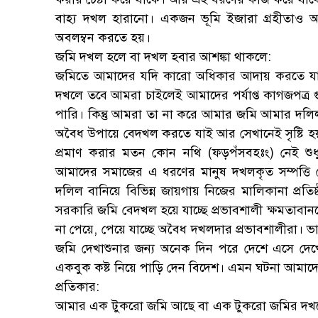
বাহ্য দখল হারানো। একজন ভূমি ইজারা গ্রহীতাও অ
অবলম্বন করতে হয়।
জমি দখল হলে বা দখল হবার আশঙ্কা থাকলে:
জমিতে আমাদের যদি কারো অধিকার আদায় করতে যাই 
দখলে তবে আমরা চাইলেই আমাদের পর্যাপ্ত কাগজপত্র গ
পারি। কিন্তু আমরা তা না করে আমার জমি আমার দলিল
অবৈধ উপায়ে বেদখল করতে যাই আর সেখানেই সৃষ্টি 
প্রমাণ করার মতন কোন নথি (ফড়পঁসবহঃং) নেই শুধুমা
আমাদের সমাজের এ ধরণের মানুষ দখলকৃত সম্পত্ত
দলিল বানিয়ে বিভিন্ন জায়গায় নিজের মালিকানা প্
সরকারি জমি বেদখল হয়ে যাচ্ছে প্রভাবশালী ক্ষমতাবান
না পেয়ে, পেয়ে যাচ্ছে অবৈধ দখলদার প্রভাবশালীরা। 
জমি দেখাশুনার জন্য অনেক দিন পরে দেশে এসে দে
একবুক কষ্ট নিয়ে পাড়ি দেন বিদেশ। এমন ঘটনা আমাদ
প্রতিকার:
আমার এক টুকরো জমি আছে বা এক টুকরো জমির দখলে