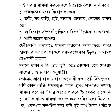
এই ধারায় মামলা করতে হলে নিম্নোক্ত উপাদান থাকতে 
১. পক্ষবৃন্দের মধ্যে বিরোধ থাকবে
২. জমি, ঘর-বাড়ি, হাট, বাজার, জলকর, ক্ষেতের ফসল 
হবে
৩. এ বিরোধ সম্পর্কে পুলিশের রিপোর্ট থেকে বা অন্যভাবে
৪. শান্তি ভঙ্গের আশঙ্কা
ফৌজদারী আদালতে মামলা করলেও দখল ফিরে পাওয়ার
হাঙ্গামার আশংকা থাকলে গধমরংঃৎধঃব ঈড়ঁৎঃ এ মামল
দেওয়ানী মামলা:
দখলে থাকা ব্যক্তি তার ভূমি হতে বেদখল হলে দেওয়ান
সালের ৮ ও ৯ ধারা অনুযায়ী।
প্রথমেই আসা যাক ৮ ধারা অনুযায়ী কখন সুনির্দিষ্ট স্থাবর
যদি কোন ব্যক্তি দখলভুক্ত কোন স্থাবর সম্পত্তির দখ
মামলা করে তা উদ্ধার করতে পারবে ?সেক্ষেত্রে তাকে ন
১. অত্র ধারাতে মামলা করতে হলে জমির মূল্য হিসে
(ক). বেদখল সম্পত্তির মূল্য যদি দুই লাখ টাকা পর্য