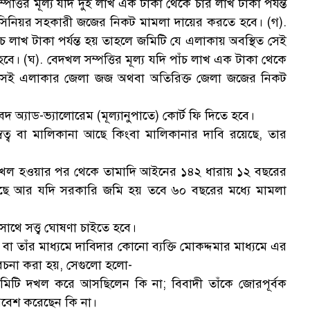
তির মূল্য যদি দুই লাখ এক টাকা থেকে চার লাখ টাকা পর্যন্ত
সিনিয়র সহকারী জজের নিকট মামলা দায়ের করতে হবে। (গ).
ঁচ লাখ টাকা পর্যন্ত হয় তাহলে জমিটি যে এলাকায় অবস্থিত সেই
। (ঘ). বেদখল সম্পত্তির মূল্য যদি পাঁচ লাখ এক টাকা থেকে
িত সেই এলাকার জেলা জজ অথবা অতিরিক্ত জেলা জজের নিকট
 অ্যাড-ভ্যালোরেম (মূল্যানুপাতে) কোর্ট ফি দিতে হবে।
স্বত্ব বা মালিকানা আছে কিংবা মালিকানার দাবি রয়েছে, তার
্রে বেদখল হওয়ার পর থেকে তামাদি আইনের ১৪২ ধারায় ১২ বছরের
য়েছে আর যদি সরকারি জমি হয় তবে ৬০ বছরের মধ্যে মামলা
সাথে সত্ত্ব ঘোষণা চাইতে হবে।
া তাঁর মাধ্যমে দাবিদার কোনো ব্যক্তি মোকদ্দমার মাধ্যমে এর
িবেচনা করা হয়, সেগুলো হলো-
 জমিটি দখল করে আসছিলেন কি না; বিবাদী তাঁকে জোরপূর্বক
রবেশ করেছেন কি না।