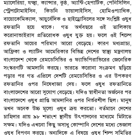
ম্যালেরিয়া, যক্ষ্মা, ক্যান্সার, কুষ্ঠ, অ্যান্টি-হেপাটিক, পেনিসিলিন,
স্ট্রেপটোমাইসিন, কিডনি ডায়ালাইসিস, হোমিওপ্যাথিক,
বায়োকেমিক্যাল, আয়ুর্বেদিক ও হাইড্রোসিলের সঙ্গে সংশ্লিষ্ট ওষুধ
রফতানি হয়ে থাকে। গত অর্থবছরে ওই তালিকায়
করোনাভাইরাস প্রতিরোধক ওষুধ যুক্ত হয়। ফলে ওই শিল্পে
রফতানি আয়ের পরিমাণ আরো বেড়েছে। কারণ মধ্যপ্রাচ্য,
আফ্রিকা ও ল্যাটিন আমেরিকার বিভিন্ন দেশের স্বাস্থ্য মন্ত্রণালয়
বাংলাদেশ থেকে রেমডেসিভির ও ফ্যাভিপিরাভিরের জেনেরিক
সংস্করণটি আমদানি করছে। ভারতে করোনা সংক্রমণ ছড়িয়ে
পড়ার পর গত এপ্রিলে দেশটি রেমডেসিভির ও এর উপকরণ
রফতানির ওপর নিষেধাজ্ঞা দেয়। ফলে ওষুধ রফতানিতে
বাংলাদেশের আরো সুযোগ বেড়েছে। যদিও স্বাধীনতা অর্জনের পর
বাংলাদেশে ওষুধ প্রাপ্তি আমদানির ওপর নির্ভরশীল ছিল। মানুষ
তখন অনেক উচ্চ মূল্যে ওষুধ ক্রয় করতো। বর্তমানে দেশের
চাহিদার প্রায় ৯৮ শতাংশ স্থানীয় উৎপাদনের মাধ্যমে মিটাতে
সক্ষম। যদিও এখনো কিছু অসাধু কোম্পানি দেশের মধ্যে ভেজাল
ওষুধ বিপণন করছে। অন্যদিকে এ বিষয়ে ওষুধ শিল্প সমিতির