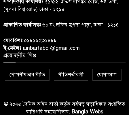
সম্পাদকীয় কার্যালয়ঃ
৫১/৫২ অতিশ দীপঙ্কর রোড, ৬ষ্ঠ তলা,
মাঝে ১৩ লক্ষ ১৫ হাজার টাকা
বিতরণ
(মুগদা বিশ্ব রোড) ঢাকা - ১২১৪।
বান্দরবানে বন্যায় ক্ষতিগ্রস্তদের
প্রাকাশিত কার্যালয়ঃ
৬০ নং দক্ষিন মুগদা পাড়া, ঢাকা - ১২১৪
৭
বিএনপি”র ত্রাণ বিতরণ
মোবাইলঃ
০১৮১৯২৩১৪৮৮
ই-মেইলঃ
ainbartabd @gmail.com
দক্ষিণ চট্টগ্রামের এক অসহায় ও
প্রয়োজনীয় লিঙ্ক
৮
আশ্রয়হীন পরিবারের পাশে দাঁড়িয়ে
দৃষ্টান্ত স্থাপন করেছে “চট্টলা ব্লাড
ডোনার্স ক্লাব” এবং “হাসিমুখ পরিবার”
গোপনীয়তার নীতি
নীতিশর্তাবলী
যোগাযোগ
শেখ হাসিনার বক্তব্য প্রচার করলে
৯
আইনানুগ ব্যবস্থা: তথ্য উপদেষ্টা
© ২০২৬ দৈনিক আইন বার্তা কর্তৃক সর্বস্বত্ব স্বত্বাধিকার সংরক্ষিত
কারিগরি সহযোগিতায়:
Bangla Webs
জবিতে ছাত্রদল-শিবির সংঘর্ষ, ভিপি-
১০
জিএসকে মারধরের অভিযোগ