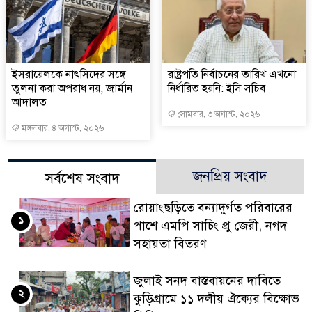
ইসরায়েলকে নাৎসিদের সঙ্গে
রাষ্ট্রপতি নির্বাচনের তারিখ এখনো
তুলনা করা অপরাধ নয়, জার্মান
নির্ধারিত হয়নি: ইসি সচিব
আদালত
সোমবার, ৩ অগাস্ট, ২০২৬
মঙ্গলবার, ৪ অগাস্ট, ২০২৬
জনপ্রিয় সংবাদ
সর্বশেষ সংবাদ
রোয়াংছড়িতে বন্যাদুর্গত পরিবারের
১
পাশে এমপি সাচিং প্রু জেরী, নগদ
সহায়তা বিতরণ
জুলাই সনদ বাস্তবায়নের দাবিতে
২
কুড়িগ্রামে ১১ দলীয় ঐক্যের বিক্ষোভ