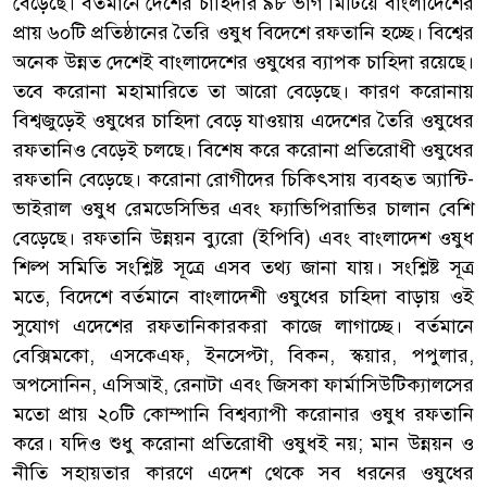
বেড়েছে। বর্তমানে দেশের চাহিদার ৯৮ ভাগ মিটিয়ে বাংলাদেশের
প্রায় ৬০টি প্রতিষ্ঠানের তৈরি ওষুধ বিদেশে রফতানি হচ্ছে। বিশ্বের
অনেক উন্নত দেশেই বাংলাদেশের ওষুধের ব্যাপক চাহিদা রয়েছে।
তবে করোনা মহামারিতে তা আরো বেড়েছে। কারণ করোনায়
বিশ্বজুড়েই ওষুধের চাহিদা বেড়ে যাওয়ায় এদেশের তৈরি ওষুধের
রফতানিও বেড়েই চলছে। বিশেষ করে করোনা প্রতিরোধী ওষুধের
রফতানি বেড়েছে। করোনা রোগীদের চিকিৎসায় ব্যবহৃত অ্যান্টি-
ভাইরাল ওষুধ রেমডেসিভির এবং ফ্যাভিপিরাভির চালান বেশি
বেড়েছে। রফতানি উন্নয়ন ব্যুরো (ইপিবি) এবং বাংলাদেশ ওষুধ
শিল্প সমিতি সংশ্লিষ্ট সূত্রে এসব তথ্য জানা যায়। সংশ্লিষ্ট সূত্র
মতে, বিদেশে বর্তমানে বাংলাদেশী ওষুধের চাহিদা বাড়ায় ওই
সুযোগ এদেশের রফতানিকারকরা কাজে লাগাচ্ছে। বর্তমানে
বেক্সিমকো, এসকেএফ, ইনসেপ্টা, বিকন, স্কয়ার, পপুলার,
অপসোনিন, এসিআই, রেনাটা এবং জিসকা ফার্মাসিউটিক্যালসের
মতো প্রায় ২০টি কোম্পানি বিশ্বব্যাপী করোনার ওষুধ রফতানি
করে। যদিও শুধু করোনা প্রতিরোধী ওষুধই নয়; মান উন্নয়ন ও
নীতি সহায়তার কারণে এদেশ থেকে সব ধরনের ওষুধের