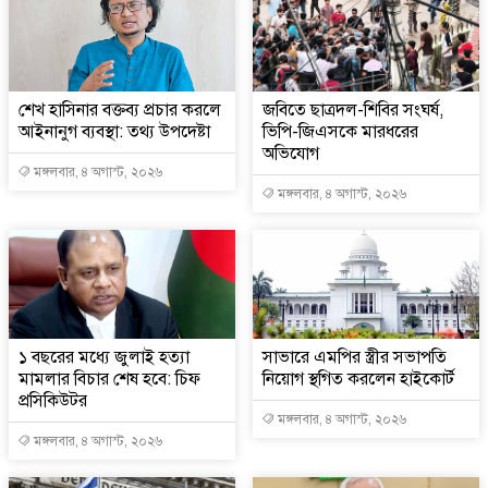
শেখ হাসিনার বক্তব্য প্রচার করলে
জবিতে ছাত্রদল-শিবির সংঘর্ষ,
আইনানুগ ব্যবস্থা: তথ্য উপদেষ্টা
ভিপি-জিএসকে মারধরের
অভিযোগ
মঙ্গলবার, ৪ অগাস্ট, ২০২৬
মঙ্গলবার, ৪ অগাস্ট, ২০২৬
১ বছরের মধ্যে জুলাই হত্যা
সাভারে এমপির স্ত্রীর সভাপতি
মামলার বিচার শেষ হবে: চিফ
নিয়োগ স্থগিত করলেন হাইকোর্ট
প্রসিকিউটর
মঙ্গলবার, ৪ অগাস্ট, ২০২৬
মঙ্গলবার, ৪ অগাস্ট, ২০২৬