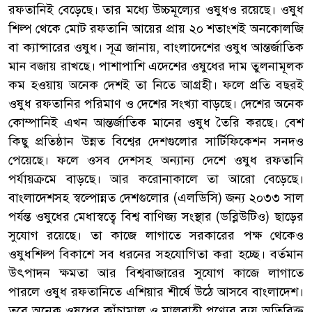
রফতানিই বেড়েছে। তার মধ্যে উচ্চমূল্যের ওষুধও রয়েছে। ওষুধ
শিল্প থেকে মোট রফতানি আয়ের প্রায় ২০ শতাংশই অনকোলজি
বা ক্যান্সারের ওষুধ। সূত্র জানায়, বাংলাদেশের ওষুধ আন্তর্জাতিক
মান বজায় রাখছে। পাশাপাশি এদেশের ওষুধের দাম তুলনামূলক
কম হওয়ায় অনেক দেশই তা নিতে আগ্রহী। ফলে প্রতি বছরই
ওষুধ রফতানির পরিমাণ ও দেশের সংখ্যা বাড়ছে। দেশের অনেক
কোম্পানিই এখন আন্তর্জাতিক মানের ওষুধ তৈরি করছে। বেশ
কিছু প্রতিষ্ঠান উন্নত বিশ্বের দেশগুলোর সার্টিফিকেশন সনদও
পেয়েছে। ফলে ওসব দেশসহ অন্যান্য দেশে ওষুধ রফতানি
পর্যায়ক্রমে বাড়ছে। আর করোনাকালে তা আরো বেড়েছে।
বাংলাদেশসহ স্বল্পোন্নত দেশগুলোর (এলডিসি) জন্য ২০৩৩ সাল
পর্যন্ত ওষুধের মেধাস্বত্বে বিশ্ব বাণিজ্য সংস্থার (ডব্লিউটিও) ছাড়ের
সুযোগ রয়েছে। তা কাজে লাগাতে সরকারের পক্ষ থেকেও
ওষুধশিল্প বিকাশে সব ধরনের সহযোগিতা করা হচ্ছে। বর্তমান
উৎপাদন ক্ষমতা আর বিশ্ববাজারের সুযোগ কাজে লাগাতে
পারলে ওষুধ রফতানিতে এশিয়ার শীর্ষে উঠে আসবে বাংলাদেশ।
তবে অনেক ওষুধের কাঁচামাল ও মালবাহী পণ্যের ব্যয় অতিরিক্ত