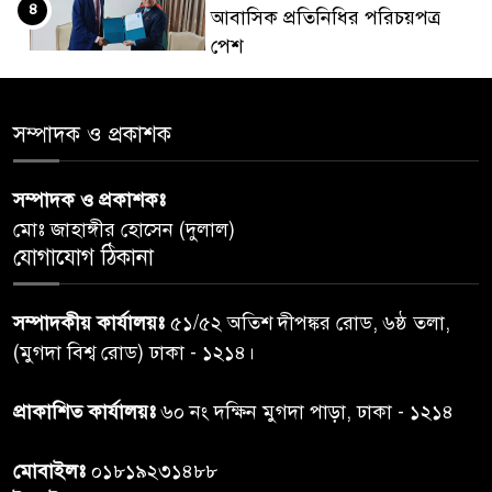
৪
আবাসিক প্রতিনিধির পরিচয়পত্র
পেশ
শেয়ার কেলেঙ্কারি: সাকিবের বিরুদ্ধে
৫
সম্পাদক ও প্রকাশক
তদন্ত শেষ পর্যায়ে, দ্রুত চার্জশিট
সম্পাদক ও প্রকাশকঃ
রাতের মধ্যে ঢাকাসহ ১০ অঞ্চলে
৬
মোঃ জাহাঙ্গীর হোসেন (দুলাল)
ঝড়বৃষ্টির পূর্বাভাস
যোগাযোগ ঠিকানা
প্রধানমন্ত্রীর সঙ্গে দেখা করে স্বপ্নপূরণ
৭
সম্পাদকীয় কার্যালয়ঃ
৫১/৫২ অতিশ দীপঙ্কর রোড, ৬ষ্ঠ তলা,
অনুশ্রীর, মিলল হারমোনিয়াম
(মুগদা বিশ্ব রোড) ঢাকা - ১২১৪।
উপহার
প্রাকাশিত কার্যালয়ঃ
৬০ নং দক্ষিন মুগদা পাড়া, ঢাকা - ১২১৪
২০ আগস্ট রাষ্ট্রপতি নির্বাচন,
৮
তফসিল প্রকাশ নির্বাচন কমিশনের
মোবাইলঃ
০১৮১৯২৩১৪৮৮