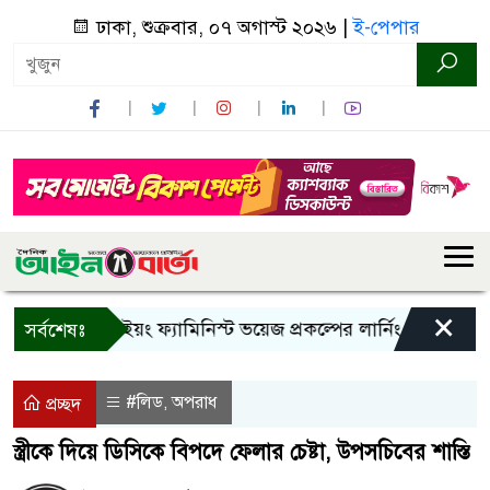
ঢাকা, শুক্রবার, ০৭ অগাস্ট ২০২৬ |
ই-পেপার
×
বান্দরবানে ইয়ং ফ্যামিনিস্ট ভয়েজ প্রকল্পের লার্নিং শেয়ারিং কর্মশা
সর্বশেষঃ
#লিড
অপরাধ
,
প্রচ্ছদ
স্ত্রীকে দিয়ে ডিসিকে বিপদে ফেলার চেষ্টা, উপসচিবের শাস্তি