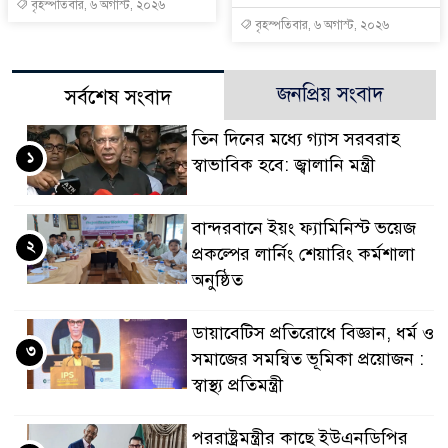
বৃহস্পতিবার, ৬ অগাস্ট, ২০২৬
বৃহস্পতিবার, ৬ অগাস্ট, ২০২৬
জনপ্রিয় সংবাদ
সর্বশেষ সংবাদ
তিন দিনের মধ্যে গ্যাস সরবরাহ
১
স্বাভাবিক হবে: জ্বালানি মন্ত্রী
বান্দরবানে ইয়ং ফ্যামিনিস্ট ভয়েজ
২
প্রকল্পের লার্নিং শেয়ারিং কর্মশালা
অনুষ্ঠিত
ডায়াবেটিস প্রতিরোধে বিজ্ঞান, ধর্ম ও
৩
সমাজের সমন্বিত ভূমিকা প্রয়োজন :
স্বাস্থ্য প্রতিমন্ত্রী
পররাষ্ট্রমন্ত্রীর কা‌ছে ইউএনডিপির