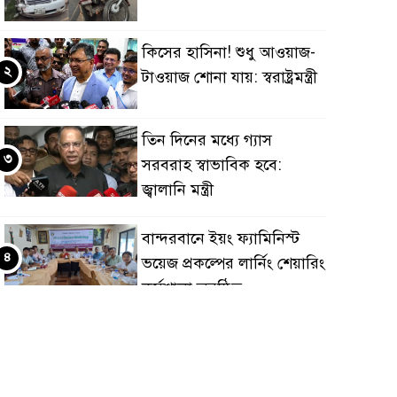
কিসের হাসিনা! শুধু আওয়াজ-
২
টাওয়াজ শোনা যায়: স্বরাষ্ট্রমন্ত্রী
তিন দিনের মধ্যে গ্যাস
৩
সরবরাহ স্বাভাবিক হবে:
জ্বালানি মন্ত্রী
বান্দরবানে ইয়ং ফ্যামিনিস্ট
৪
ভয়েজ প্রকল্পের লার্নিং শেয়ারিং
কর্মশালা অনুষ্ঠিত
ডায়াবেটিস প্রতিরোধে বিজ্ঞান,
৫
ধর্ম ও সমাজের সমন্বিত ভূমিকা
প্রয়োজন : স্বাস্থ্য প্রতিমন্ত্রী