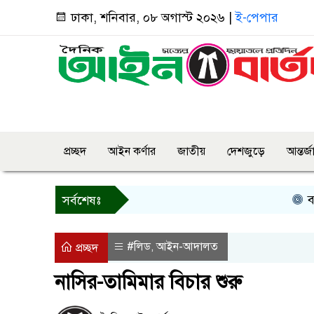
ঢাকা, শনিবার, ০৮ অগাস্ট ২০২৬ |
ই-পেপার
প্রচ্ছদ
আইন কর্ণার
জাতীয়
দেশজুড়ে
আন্তর্
বগুড়ায় প্রা
সর্বশেষঃ
#লিড
আইন-আদালত
,
প্রচ্ছদ
নাসির-তামিমার বিচার শুরু