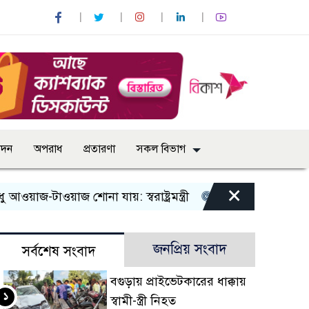
োদন
অপরাধ
প্রতারণা
সকল বিভাগ
×
ওয়াজ শোনা যায়: স্বরাষ্ট্রমন্ত্রী
তিন দিনের মধ্যে গ্যাস সরবরাহ 
জনপ্রিয় সংবাদ
সর্বশেষ সংবাদ
বগুড়ায় প্রাইভেটকারের ধাক্কায়
১
স্বামী-স্ত্রী নিহত