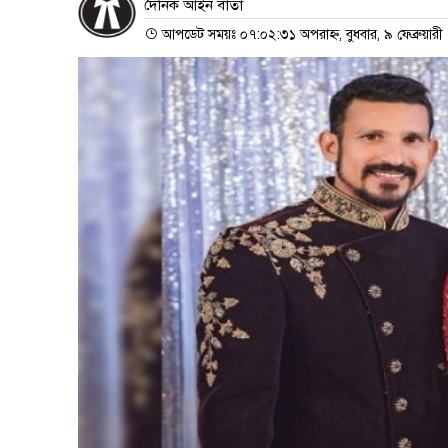
দৈনিক আইন বার্তা
আপডেট সময়ঃ ০৭:০২:৩১ অপরাহ্ন, বুধবার, ৯ ফেব্রুয়ার