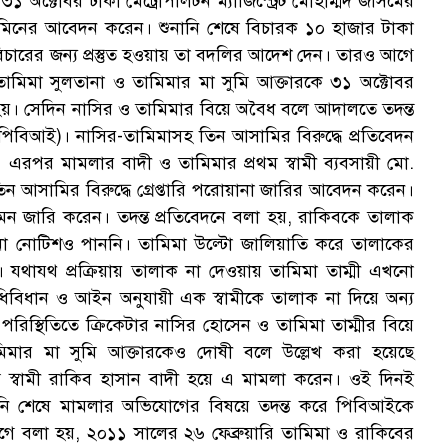
৩১ অক্টোবর ঢাকা মেট্রোপলিটন ম্যাজিস্ট্রেট মোহাম্মদ জসিমের
িনের আবেদন করেন। শুনানি শেষে বিচারক ১০ হাজার টাকা
চারের জন্য প্রস্তুত হওয়ায় তা বদলির আদেশ দেন। তারও আগে
রী তামিমা সুলতানা ও তামিমার মা সুমি আক্তারকে ৩১ অক্টোবর
হয়। সেদিন নাসির ও তামিমার বিয়ে অবৈধ বলে আদালতে তদন্ত
(পিবিআই)। নাসির-তামিমাসহ তিন আসামির বিরুদ্ধে প্রতিবেদন
। এরপর মামলার বাদী ও তামিমার প্রথম স্বামী ব্যবসায়ী মো.
 আসামির বিরুদ্ধে গ্রেপ্তারি পরোয়ানা জারির আবেদন করেন।
 জারি করেন। তদন্ত প্রতিবেদনে বলা হয়, রাকিবকে তালাক
 নোটিশও পাননি। তামিমা উল্টো জালিয়াতি করে তালাকের
। যথাযথ প্রক্রিয়ায় তালাক না দেওয়ায় তামিমা তাম্মী এখনো
বিধিবিধান ও আইন অনুযায়ী এক স্বামীকে তালাক না দিয়ে অন্য
িস্থিতিতে ক্রিকেটার নাসির হোসেন ও তামিমা তাম্মীর বিয়ে
মার মা সুমি আক্তারকেও দোষী বলে উল্লেখ করা হয়েছে
থম স্বামী রাকিব হাসান বাদী হয়ে এ মামলা করেন। ওই দিনই
ানি শেষে মামলার অভিযোগের বিষয়ে তদন্ত করে পিবিআইকে
গে বলা হয়, ২০১১ সালের ২৬ ফেব্রুয়ারি তামিমা ও রাকিবের