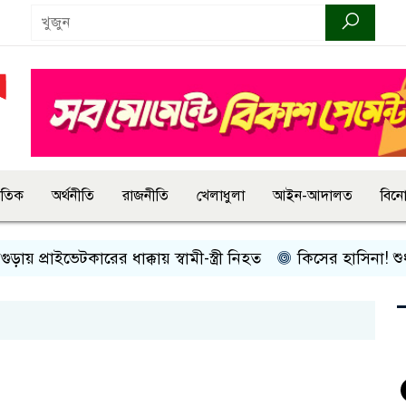
জাতিক
অর্থনীতি
রাজনীতি
খেলাধুলা
আইন-আদালত
বিন
ইভেটকারের ধাক্কায় স্বামী-স্ত্রী নিহত
কিসের হাসিনা! শুধু আওয়াজ-টা