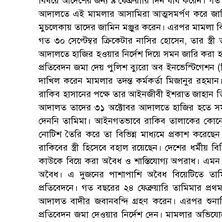
বিষয়ে আদেশের জন্য ৯ ফেব্রুয়ারি দিন ধার্য করেন। গত 
আদালতে এই মামলার আসামিরা আত্মসমর্পণ করে জাম
মুচলেকায় তাদের জামিন মঞ্জুর করেন। এরপর মামলা বি
গত ৩০ সেপ্টেম্বর ক্রিকেটার নাসির হোসেন, তার স্ত্
আদালতে হাজির হওয়ার নির্দেশ দিয়ে সমন জারি করা 
প্রতিবেদন জমা দেয় পুলিশ ব্যুরো অব ইনভেস্টিগেশন 
দাখিল করেন মামলার তদন্ত কর্মকর্তা মিজানুর রহমান
রাকিব হাসানের পক্ষে তার আইনজীবী ইশরাত জাহান তিন
আদালত তাদের ৩১ অক্টোবর আদালতে হাজির হতে সমন
দেননি তামিমা। আইনগতভাবে রাকিব তালাকের কোনো
নোটিশ তৈরি করে তা বিভিন্ন মাধ্যমে প্রকাশ করেছেন
রাকিবের স্ত্রী হিসেবে বহাল রয়েছেন। দেশের ধর্মীয় 
কাউকে বিয়ে করা অবৈধ ও শাস্তিযোগ্য অপরাধ। এমন পর
অবৈধ। এ দুজনের পাশাপাশি অবৈধ বিয়েটিতে তামি
প্রতিবেদনে। গত বছরের ২৪ ফেব্রুয়ারি তামিমার প্র
আদালত বাদীর জবানবন্দি গ্রহণ করেন। এরপর শুন
প্রতিবেদন জমা দেওয়ার নির্দেশ দেন। মামলার অভিযো