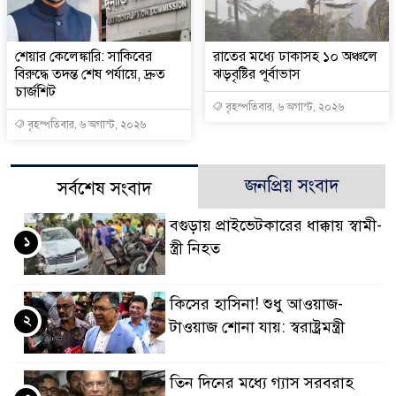
শেয়ার কেলেঙ্কারি: সাকিবের
রাতের মধ্যে ঢাকাসহ ১০ অঞ্চলে
বিরুদ্ধে তদন্ত শেষ পর্যায়ে, দ্রুত
ঝড়বৃষ্টির পূর্বাভাস
চার্জশিট
বৃহস্পতিবার, ৬ অগাস্ট, ২০২৬
বৃহস্পতিবার, ৬ অগাস্ট, ২০২৬
জনপ্রিয় সংবাদ
সর্বশেষ সংবাদ
বগুড়ায় প্রাইভেটকারের ধাক্কায় স্বামী-
১
স্ত্রী নিহত
কিসের হাসিনা! শুধু আওয়াজ-
২
টাওয়াজ শোনা যায়: স্বরাষ্ট্রমন্ত্রী
তিন দিনের মধ্যে গ্যাস সরবরাহ