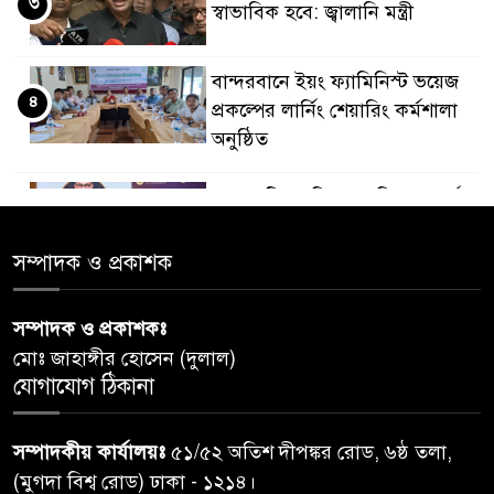
৩
স্বাভাবিক হবে: জ্বালানি মন্ত্রী
বান্দরবানে ইয়ং ফ্যামিনিস্ট ভয়েজ
৪
প্রকল্পের লার্নিং শেয়ারিং কর্মশালা
অনুষ্ঠিত
ডায়াবেটিস প্রতিরোধে বিজ্ঞান, ধর্ম ও
৫
সমাজের সমন্বিত ভূমিকা প্রয়োজন :
স্বাস্থ্য প্রতিমন্ত্রী
সম্পাদক ও প্রকাশক
পররাষ্ট্রমন্ত্রীর কা‌ছে ইউএনডিপির
সম্পাদক ও প্রকাশকঃ
৬
আবাসিক প্রতিনিধির পরিচয়পত্র
মোঃ জাহাঙ্গীর হোসেন (দুলাল)
পেশ
যোগাযোগ ঠিকানা
শেয়ার কেলেঙ্কারি: সাকিবের বিরুদ্ধে
৭
সম্পাদকীয় কার্যালয়ঃ
৫১/৫২ অতিশ দীপঙ্কর রোড, ৬ষ্ঠ তলা,
তদন্ত শেষ পর্যায়ে, দ্রুত চার্জশিট
(মুগদা বিশ্ব রোড) ঢাকা - ১২১৪।