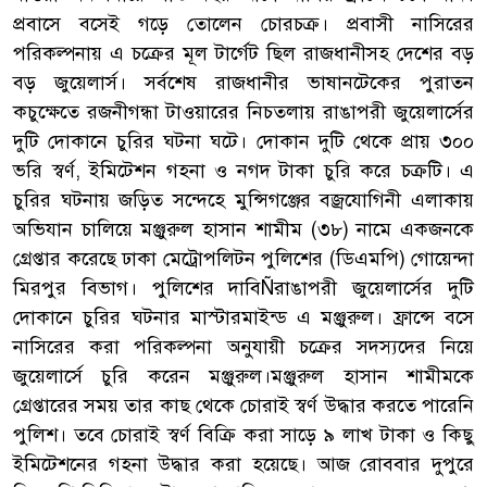
প্রবাসে বসেই গড়ে তোলেন চোরচক্র। প্রবাসী নাসিরের
পরিকল্পনায় এ চক্রের মূল টার্গেট ছিল রাজধানীসহ দেশের বড়
বড় জুয়েলার্স। সর্বশেষ রাজধানীর ভাষানটেকের পুরাতন
কচুক্ষেতে রজনীগন্ধা টাওয়ারের নিচতলায় রাঙাপরী জুয়েলার্সের
দুটি দোকানে চুরির ঘটনা ঘটে। দোকান দুটি থেকে প্রায় ৩০০
ভরি স্বর্ণ, ইমিটেশন গহনা ও নগদ টাকা চুরি করে চক্রটি। এ
চুরির ঘটনায় জড়িত সন্দেহে মুন্সিগঞ্জের বজ্রযোগিনী এলাকায়
অভিযান চালিয়ে মঞ্জুরুল হাসান শামীম (৩৮) নামে একজনকে
গ্রেপ্তার করেছে ঢাকা মেট্রোপলিটন পুলিশের (ডিএমপি) গোয়েন্দা
মিরপুর বিভাগ। পুলিশের দাবিÑরাঙাপরী জুয়েলার্সের দুটি
দোকানে চুরির ঘটনার মাস্টারমাইন্ড এ মঞ্জুরুল। ফ্রান্সে বসে
নাসিরের করা পরিকল্পনা অনুযায়ী চক্রের সদস্যদের নিয়ে
জুয়েলার্সে চুরি করেন মঞ্জুরুল।মঞ্জুরুল হাসান শামীমকে
গ্রেপ্তারের সময় তার কাছ থেকে চোরাই স্বর্ণ উদ্ধার করতে পারেনি
পুলিশ। তবে চোরাই স্বর্ণ বিক্রি করা সাড়ে ৯ লাখ টাকা ও কিছু
ইমিটেশনের গহনা উদ্ধার করা হয়েছে। আজ রোববার দুপুরে