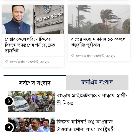
শেয়ার কেলেঙ্কারি: সাকিবের
রাতের মধ্যে ঢাকাসহ ১০ অঞ্চলে
বিরুদ্ধে তদন্ত শেষ পর্যায়ে, দ্রুত
ঝড়বৃষ্টির পূর্বাভাস
চার্জশিট
বৃহস্পতিবার, ৬ অগাস্ট, ২০২৬
বৃহস্পতিবার, ৬ অগাস্ট, ২০২৬
জনপ্রিয় সংবাদ
সর্বশেষ সংবাদ
বগুড়ায় প্রাইভেটকারের ধাক্কায় স্বামী-
১
স্ত্রী নিহত
কিসের হাসিনা! শুধু আওয়াজ-
২
টাওয়াজ শোনা যায়: স্বরাষ্ট্রমন্ত্রী