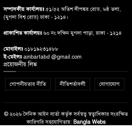
শেয়ার কেলেঙ্কারি: সাকিবের বিরুদ্ধে
৭
সম্পাদকীয় কার্যালয়ঃ
৫১/৫২ অতিশ দীপঙ্কর রোড, ৬ষ্ঠ তলা,
তদন্ত শেষ পর্যায়ে, দ্রুত চার্জশিট
(মুগদা বিশ্ব রোড) ঢাকা - ১২১৪।
রাতের মধ্যে ঢাকাসহ ১০ অঞ্চলে
প্রাকাশিত কার্যালয়ঃ
৬০ নং দক্ষিন মুগদা পাড়া, ঢাকা - ১২১৪
৮
ঝড়বৃষ্টির পূর্বাভাস
মোবাইলঃ
০১৮১৯২৩১৪৮৮
প্রধানমন্ত্রীর সঙ্গে দেখা করে স্বপ্নপূরণ
ই-মেইলঃ
ainbartabd @gmail.com
৯
অনুশ্রীর, মিলল হারমোনিয়াম
প্রয়োজনীয় লিঙ্ক
উপহার
গোপনীয়তার নীতি
নীতিশর্তাবলী
যোগাযোগ
২০ আগস্ট রাষ্ট্রপতি নির্বাচন,
১০
তফসিল প্রকাশ নির্বাচন কমিশনের
© ২০২৬ দৈনিক আইন বার্তা কর্তৃক সর্বস্বত্ব স্বত্বাধিকার সংরক্ষিত
কারিগরি সহযোগিতায়:
Bangla Webs