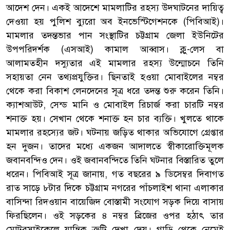
আদেশ দেন। একই আদেশে মামলাটির রহস্য উদঘাটনের দায়িত্ব
দেওয়া হয় পুলিশ ব্যুরো অব ইনভেস্টিগেশনকে (পিবিআই)।
মামলার তদন্তভার পান সংস্থাটির চট্টগ্রাম জেলা ইউনিটের
উপপরিদর্শক (এসআই) কামাল আব্বাস। ক্লু-লেস বা
আলামতহীন দস্যুতার এই মামলার রহস্য উন্মোচনে তিনি
সহায়তা নেন তথ্যপ্রযুক্তির। ছিনতাই হওয়া মোবাইলের নম্বর
থেকে করা বিকাশ লেনদেনের সূত্র ধরে তদন্ত শুরু করেন তিনি।
ক্যাশআউট, সেন্ড মানি ও মোবাইল রিচার্জ করা চারটি নম্বর
শনাক্ত হয়। সেখান থেকে শনাক্ত হন চার ব্যক্তি। খুলতে থাকে
মামলার রহস্যের জট। ঘটনায় জড়িত থাকার অভিযোগে গ্রেপ্তার
হন দুজন। তাদের মধ্যে একজন আদালতে স্বীকারোক্তিমূলক
জবানবন্দিও দেন। ওই জবানবন্দিতে তিনি ঘটনার বিস্তারিত তুলে
ধরেন। পিবিআই সূত্র জানায়, গত বছরের ৯ ডিসেম্বর দিবাগত
রাত সাড়ে ৮টার দিকে চট্টগ্রাম নগরের পাঁচলাইশ থানা এলাকার
বাসিন্দা রিদওয়ান বায়েজিদ বোস্তামী সংযোগ সড়ক দিয়ে বাসায়
ফিরছিলেন। ওই সড়কের ৪ নম্বর ব্রিজের ওপর হঠাৎ তার
মোটরসাইকেলে যান্ত্রিক ত্রুটি দেখা দেয়। গাড়ি থেকে নেমেই