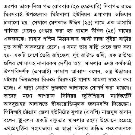
এরপর তাকে নিয়ে গত রোববার (২০ ফেব্রুয়ারি) দিবাগত রাতে
মিরসরাই উপজেলার মিঠানালা ইউনিয়ন এলাকায় অভিযান
চালানো হয়। সেখানে মেশকাত উদ্দিন (২৫) নামে এক আসামি
পালিয়ে গেলেও গ্রেপ্তার করা হয় রাহাদ উদ্দিন (২৪) নামের
একজনকে। রাহাদ পশ্চিম মিঠানালার আলী রাজা ভূঁইয়া বাড়ীর
মৃত আলী আকবরের ছেলে। এ সময় তার বাড়ি থেকে জব্দ করা
হয়- একটি দেশে তৈরি রাইফেল, দুই রাউন্ড গুলি, এক রাউন্ড
গুলির খোসাসহ নানারকম দেশীয় অস্ত্র। মামলার তদন্ত কর্মকর্তা
উপপরিদর্শক (এসআই) কামাল আব্বাস বলেন, অস্ত্র উদ্ধারের
ঘটনায় তিনজনের বিরুদ্ধে মিরসরাই থানায় মামলা দায়ের করা
হচ্ছে। এ ছাড়া গ্রেপ্তার দুজনকে আদালতে সোপর্দ করা হয়েছে।
তাদের মধ্যে আশরাফ সিনিয়র জুডিশিয়াল ম্যাজিস্ট্রেট
আবদুল্লাহর আদালতে স্বীকারোক্তিমূলক জবানবন্দি দিয়েছেন।
পিবিআই চট্টগ্রাম জেলা ইউনিটের সুপার (এসপি) নাজমুল হাসান
বলেন, ক্লু-লেস একটি দস্যুতার মামলার রহস্য উন্মোচন হয়েছে
তথ্যপ্রযুক্তির সহায়তায়। এ ছাড়া ঘটনায় জড়িত কয়েকজনকে