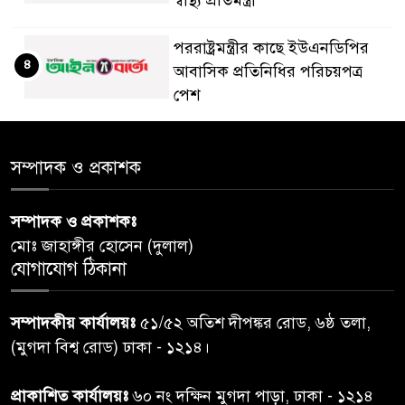
পররাষ্ট্রমন্ত্রীর কা‌ছে ইউএনডিপির
৪
আবাসিক প্রতিনিধির পরিচয়পত্র
পেশ
শেয়ার কেলেঙ্কারি: সাকিবের বিরুদ্ধে
৫
সম্পাদক ও প্রকাশক
তদন্ত শেষ পর্যায়ে, দ্রুত চার্জশিট
সম্পাদক ও প্রকাশকঃ
রাতের মধ্যে ঢাকাসহ ১০ অঞ্চলে
৬
মোঃ জাহাঙ্গীর হোসেন (দুলাল)
ঝড়বৃষ্টির পূর্বাভাস
যোগাযোগ ঠিকানা
প্রধানমন্ত্রীর সঙ্গে দেখা করে স্বপ্নপূরণ
৭
সম্পাদকীয় কার্যালয়ঃ
৫১/৫২ অতিশ দীপঙ্কর রোড, ৬ষ্ঠ তলা,
অনুশ্রীর, মিলল হারমোনিয়াম
(মুগদা বিশ্ব রোড) ঢাকা - ১২১৪।
উপহার
প্রাকাশিত কার্যালয়ঃ
৬০ নং দক্ষিন মুগদা পাড়া, ঢাকা - ১২১৪
২০ আগস্ট রাষ্ট্রপতি নির্বাচন,