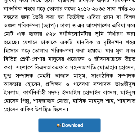
সুবিধা করে দিতে হবে। রাজধানী ঢাকাকে একটি পরিকল্পিত
নান্দনিক শহরে গড়ে তোলার লক্ষ্যে ২০১৬-২০৩৫ সাল পর্যন্ত ২০
বছরের জন্য তৈরি করা হয় ডিটেইল্ড এরিয়া প্ল্যান বা বিশদ
অঞ্চল পরিকল্পনা (ড্যাপ)। ঢাকা ও এর আশেপাশের এরিয়া ধরে
মোট এক হাজার ৫২৮ বর্গকিলোমিটার ভূমি নির্ধারণ করা
হয়েছে। যেখানে ঢাকাকে একটি মানবিক ও দৃষ্টিনন্দন শহর
হিসেবে গড়ে তোলার পরিকল্পনা করা হয়েছে। যার মূল লক্ষ্য
বিভিন্ন শ্রেণী-পেশার মানুষের প্রয়োজন ও জীবনযাত্রাকে উন্নত
করা। সংলাপে বিএসআরএফ’র সহ-সভাপতি মোতাহার হোসেন,
যুগ্ম সম্পাদক মেহ্দী আজাদ মাসুম, সাংগঠনিক সম্পাদক
আকতার হোসেন, প্রশিক্ষণ ও গবেষণা সম্পাদক তাওহীদুল
ইসলাম, কার্যনির্বাহী সদস্য ইসমাইল হোসাইন রাসেল, মাইনুল
হোসেন পিন্নু, শাহজাহান মোল্লা, হাসিফ মাহমুদ শাহ, শাহাদাত
হোসেন রাকিব উপস্থিত ছিলেন।
Download