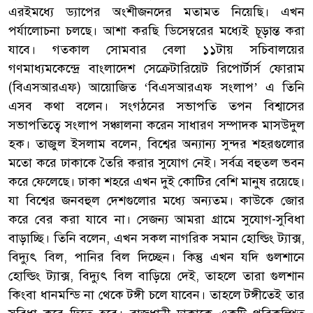
এরইমধ্যে ড্যাপের অংশীজনদের মতামত নিয়েছি। এখন
পর্যালোচনা চলছে। আশা করছি ডিসেম্বরের মধ্যেই চূড়ান্ত করা
যাবে। গতকাল সোমবার বেলা ১১টায় সচিবালয়ের
গণমাধ্যমকেন্দ্রে বাংলাদেশ সেক্রেটারিয়েট রিপোর্টার্স ফোরাম
(বিএসআরএফ) আয়োজিত ‘বিএসআরএফ সংলাপ’ এ তিনি
এসব কথা বলেন। সংগঠনের সভাপতি তপন বিশ্বাসের
সভাপতিত্বে সংলাপ সঞ্চালনা করেন সাধারণ সম্পাদক মাসউদুল
হক। তাজুল ইসলাম বলেন, বিশ্বের অন্যান্য সুন্দর শহরগুলোর
মতো করে ঢাকাকে তৈরি করার সুযোগ নেই। সর্বত্র বহুতল ভবন
করে ফেলেছে। ঢাকা শহরে এখন দুই কোটির বেশি মানুষ রয়েছে।
যা বিশ্বের জনবহুল দেশগুলোর মধ্যে অন্যতম। কাউকে জোর
করে বের করা যাবে না। সেজন্য আমরা গ্রামে সুযোগ-সুবিধা
বাড়াচ্ছি। তিনি বলেন, এখন সকল নাগরিক সমান হোল্ডিং ট্যাক্স,
বিদ্যুৎ বিল, পানির বিল দিচ্ছেন। কিন্তু এখন যদি গুলশানে
হোল্ডিং ট্যাক্স, বিদ্যুৎ বিল বাড়িয়ে দেই, তাহলে তারা গুলশান
কিংবা ধানমন্ডি না থেকে টঙ্গী চলে যাবেন। তাহলে টঙ্গীতেই তার