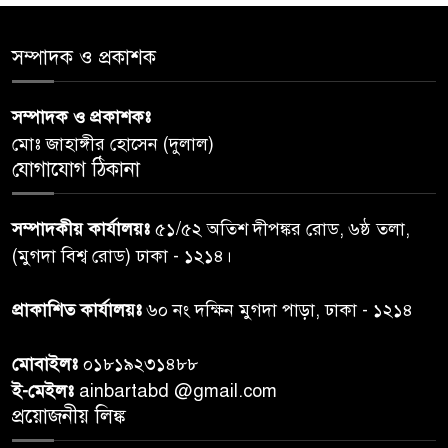
শেয়ার কেলেঙ্কারি: সাকিবের বিরুদ্ধে
৫
সম্পাদক ও প্রকাশক
তদন্ত শেষ পর্যায়ে, দ্রুত চার্জশিট
সম্পাদক ও প্রকাশকঃ
রাতের মধ্যে ঢাকাসহ ১০ অঞ্চলে
৬
মোঃ জাহাঙ্গীর হোসেন (দুলাল)
ঝড়বৃষ্টির পূর্বাভাস
যোগাযোগ ঠিকানা
প্রধানমন্ত্রীর সঙ্গে দেখা করে স্বপ্নপূরণ
৭
সম্পাদকীয় কার্যালয়ঃ
৫১/৫২ অতিশ দীপঙ্কর রোড, ৬ষ্ঠ তলা,
অনুশ্রীর, মিলল হারমোনিয়াম
(মুগদা বিশ্ব রোড) ঢাকা - ১২১৪।
উপহার
প্রাকাশিত কার্যালয়ঃ
৬০ নং দক্ষিন মুগদা পাড়া, ঢাকা - ১২১৪
২০ আগস্ট রাষ্ট্রপতি নির্বাচন,
৮
তফসিল প্রকাশ নির্বাচন কমিশনের
মোবাইলঃ
০১৮১৯২৩১৪৮৮
ই-মেইলঃ
ainbartabd @gmail.com
বান্দরবান বিজিবি সেক্টর সদর দপ্তর
প্রয়োজনীয় লিঙ্ক
৯
এর ব্যবস্থাপনায় বন্যা দুর্গতদের