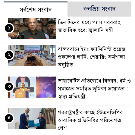
জনপ্রিয় সংবাদ
সর্বশেষ সংবাদ
তিন দিনের মধ্যে গ্যাস সরবরাহ
১
স্বাভাবিক হবে: জ্বালানি মন্ত্রী
বান্দরবানে ইয়ং ফ্যামিনিস্ট ভয়েজ
২
প্রকল্পের লার্নিং শেয়ারিং কর্মশালা
অনুষ্ঠিত
ডায়াবেটিস প্রতিরোধে বিজ্ঞান, ধর্ম ও
৩
সমাজের সমন্বিত ভূমিকা প্রয়োজন :
স্বাস্থ্য প্রতিমন্ত্রী
পররাষ্ট্রমন্ত্রীর কা‌ছে ইউএনডিপির
৪
আবাসিক প্রতিনিধির পরিচয়পত্র
পেশ