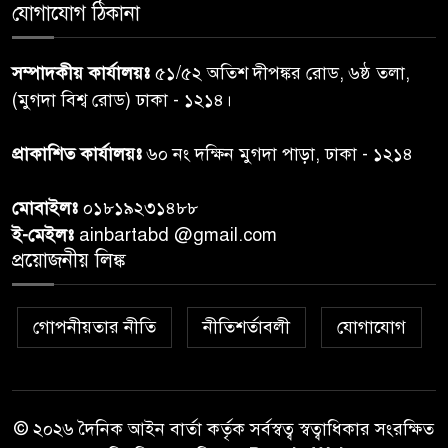
গাজার ধ্বংসস্তূপে মিলল আরও ১৯
যোগাযোগ ঠিকানা
৭
লাশ, নিখোঁজ ৮ হাজারের বেশি
সম্পাদকীয় কার্যালয়ঃ
৫১/৫২ অতিশ দীপঙ্কর রোড, ৬ষ্ঠ তলা,
কুলাউড়া সীমান্তে বিএসএফের
(মুগদা বিশ্ব রোড) ঢাকা - ১২১৪।
৮
গুলিতে বাংলাদেশি যুবক নিহত
প্রাকাশিত কার্যালয়ঃ
৬০ নং দক্ষিন মুগদা পাড়া, ঢাকা - ১২১৪
বাংলাদেশি বৃদ্ধকে বিএসএফ ধরে
৯
মোবাইলঃ
০১৮১৯২৩১৪৮৮
নেওয়ার পর ভারতীয় নাগরিক আটক
ই-মেইলঃ
ainbartabd @gmail.com
প্রয়োজনীয় লিঙ্ক
বগুড়ায় প্রাইভেটকারের ধাক্কায় স্বামী-
১০
স্ত্রী নিহত
গোপনীয়তার নীতি
নীতিশর্তাবলী
যোগাযোগ
© ২০২৬ দৈনিক আইন বার্তা কর্তৃক সর্বস্বত্ব স্বত্বাধিকার সংরক্ষিত