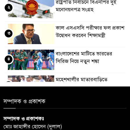
রাষ্ট্রপতি নির্বাচনে বিএনপির দুই
২
মনোনয়নপত্র সংগ্রহ
কাল এসএসসি পরীক্ষার ফল প্রকাশ
৩
উদ্বোধন করবেন শিক্ষামন্ত্রী
বাংলাদেশের মাটিতে ভারতের
৪
সিরিজ নিয়ে নতুন শঙ্কা
মহেশখালীর মাতারবাড়িতে
৫
পৌঁছেছেন প্রধানমন্ত্রী
সম্পাদক ও প্রকাশক
ডিএমপির অভিযানে ৫০৪ জন
৬
গ্রেপ্তার, মামলা ৩৫
সম্পাদক ও প্রকাশকঃ
মোঃ জাহাঙ্গীর হোসেন (দুলাল)