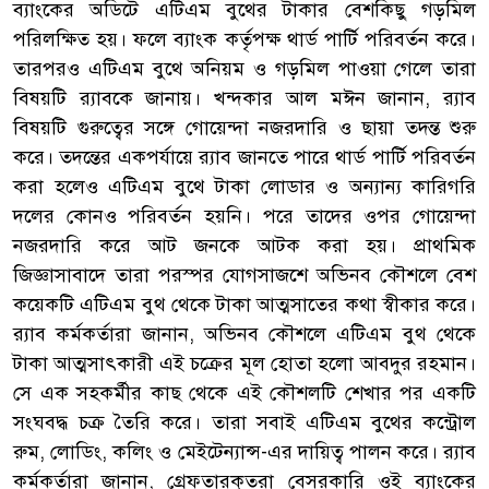
ব্যাংকের অডিটে এটিএম বুথের টাকার বেশকিছু গড়মিল
পরিলক্ষিত হয়। ফলে ব্যাংক কর্তৃপক্ষ থার্ড পার্টি পরিবর্তন করে।
তারপরও এটিএম বুথে অনিয়ম ও গড়মিল পাওয়া গেলে তারা
বিষয়টি র‌্যাবকে জানায়। খন্দকার আল মঈন জানান, র‌্যাব
বিষয়টি গুরুত্বের সঙ্গে গোয়েন্দা নজরদারি ও ছায়া তদন্ত শুরু
করে। তদন্তের একপর্যায়ে র‌্যাব জানতে পারে থার্ড পার্টি পরিবর্তন
করা হলেও এটিএম বুথে টাকা লোডার ও অন্যান্য কারিগরি
দলের কোনও পরিবর্তন হয়নি। পরে তাদের ওপর গোয়েন্দা
নজরদারি করে আট জনকে আটক করা হয়। প্রাথমিক
জিজ্ঞাসাবাদে তারা পরস্পর যোগসাজশে অভিনব কৌশলে বেশ
কয়েকটি এটিএম বুথ থেকে টাকা আত্মসাতের কথা স্বীকার করে।
র‌্যাব কর্মকর্তারা জানান, অভিনব কৌশলে এটিএম বুথ থেকে
টাকা আত্মসাৎকারী এই চক্রের মূল হোতা হলো আবদুর রহমান।
সে এক সহকর্মীর কাছ থেকে এই কৌশলটি শেখার পর একটি
সংঘবদ্ধ চক্র তৈরি করে। তারা সবাই এটিএম বুথের কন্ট্রোল
রুম, লোডিং, কলিং ও মেইটেন্যান্স-এর দায়িত্ব পালন করে। র‌্যাব
কর্মকর্তারা জানান, গ্রেফতারকৃতরা বেসরকারি ওই ব্যাংকের