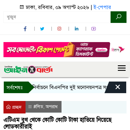
ঢাকা, রবিবার, ০৯ অগাস্ট ২০২৬ |
ই-পেপার
×
রাষ্ট্রপতি নির্বাচনে বিএনপির দুই মনোনয়নপত্র সংগ্রহ
কাল এ
সর্বশেষঃ
#লিড
অপরাধ
,
প্রচ্ছদ
এটিএম বুথ থেকে কোটি কোটি টাকা হাতিয়ে নিয়েছে
লোডকারীরাই