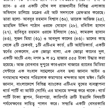
র‌্যাব- ৪ এর একটি যৌথ দল রাজধানীর বিভিন্ন এলাকায়
অভিযান চালিয়ে চক্রের এই আট সদস্যকে গ্রেফতার করেছে।
তারা হলো- আবদুর রহমান বিশ্বাস (৩২), তারেক আজিজ (২৫),
তাহমিদ উদ্দিন পাঠান ওরফে সোহান (২৮), রবিউল হাসান
(২৭), হাবিবুর রহমান ওরফে ইলিয়াস (৩৬), কামরুল হাসান
(৪৩), সুজন মিয়া (৩১) ও আবদুল কাদের (৪৩)। তাদের কাছ
থেকে ২টি চেকবই, ১টি এটিএম কার্ড, ৪টি আইডিকার্ড, একটি
স্বর্ণের নেকলেস, এক জোড়া বালা, এক জোড়া কানের দুল,
একটি আংটি এবং নগদ ৯ ল ৪১ হাজার ৫৫৫ টাকা উদ্ধার করা
হয়েছে। আজ রোববার দুপুরে কারওয়ান বাজারে র‌্যাবের মিডিয়া
সেন্টারে এক সংবাদ সম্মেলনে এসব তথ্য জানান আইন ও
গণমাধ্যম শাখার পরিচালক কমান্ডার খন্দকার আল মঈন। তিনি
জানান, বাংলাদেশে বিভিন্ন ব্যাংকের এটিএম বুথের ব্যবস্থাপনা
থার্ড পার্টি বা আউট সোর্সিং এর মাধ্যমে সম্পন্ন করে থাকে। থার্ড
পার্টি টাকা স্থাপন, নিরাপত্তা, কারিগরি ত্রুটি ইত্যাদি বিষয়টি
পর্যবেক্ষণের দায়িত্ব পালন করে। সম্প্রতি একটি বেসরকারি