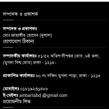
শেয়ার কেলেঙ্কারি: সাকিবের বিরুদ্ধে
৫
সম্পাদক ও প্রকাশক
তদন্ত শেষ পর্যায়ে, দ্রুত চার্জশিট
সম্পাদক ও প্রকাশকঃ
রাতের মধ্যে ঢাকাসহ ১০ অঞ্চলে
৬
মোঃ জাহাঙ্গীর হোসেন (দুলাল)
ঝড়বৃষ্টির পূর্বাভাস
যোগাযোগ ঠিকানা
প্রধানমন্ত্রীর সঙ্গে দেখা করে স্বপ্নপূরণ
৭
সম্পাদকীয় কার্যালয়ঃ
৫১/৫২ অতিশ দীপঙ্কর রোড, ৬ষ্ঠ তলা,
অনুশ্রীর, মিলল হারমোনিয়াম
(মুগদা বিশ্ব রোড) ঢাকা - ১২১৪।
উপহার
প্রাকাশিত কার্যালয়ঃ
৬০ নং দক্ষিন মুগদা পাড়া, ঢাকা - ১২১৪
২০ আগস্ট রাষ্ট্রপতি নির্বাচন,
৮
তফসিল প্রকাশ নির্বাচন কমিশনের
মোবাইলঃ
০১৮১৯২৩১৪৮৮
ই-মেইলঃ
ainbartabd @gmail.com
বান্দরবান বিজিবি সেক্টর সদর দপ্তর
প্রয়োজনীয় লিঙ্ক
৯
এর ব্যবস্থাপনায় বন্যা দুর্গতদের