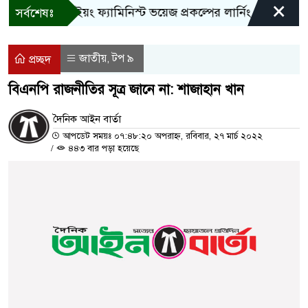
×
বান্দরবানে ইয়ং ফ্যামিনিস্ট ভয়েজ প্রকল্পের লার্নিং শেয়ারিং কর্মশ
সর্বশেষঃ
জাতীয়
টপ ৯
,
প্রচ্ছদ
বিএনপি রাজনীতির সূত্র জানে না: শাজাহান খান
দৈনিক আইন বার্তা
আপডেট সময়ঃ ০৭:৪৮:২০ অপরাহ্ন, রবিবার, ২৭ মার্চ ২০২২
/
৪৪৩ বার পড়া হয়েছে