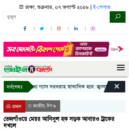
ঢাকা, শুক্রবার, ০৭ অগাস্ট ২০২৬ |
ই-পেপার
×
িন দিনের মধ্যে গ্যাস সরবরাহ স্বাভাবিক হবে: জ্বালানি মন্ত্রী
বান
সর্বশেষঃ
জাতীয়
টপ ৯
,
প্রচ্ছদ
তেজগাঁওয়ে মেয়র আনিসুল হক সড়ক আবারও ট্রাকের
দখলে