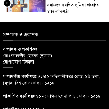
৪
সমাজের সমন্বিত ভূমিকা প্রয়োজন :
স্বাস্থ্য প্রতিমন্ত্রী
পররাষ্ট্রমন্ত্রীর কা‌ছে ইউএনডিপির
৫
আবাসিক প্রতিনিধির পরিচয়পত্র
সম্পাদক ও প্রকাশক
পেশ
সম্পাদক ও প্রকাশকঃ
শেয়ার কেলেঙ্কারি: সাকিবের বিরুদ্ধে
৬
মোঃ জাহাঙ্গীর হোসেন (দুলাল)
তদন্ত শেষ পর্যায়ে, দ্রুত চার্জশিট
যোগাযোগ ঠিকানা
রাতের মধ্যে ঢাকাসহ ১০ অঞ্চলে
৭
সম্পাদকীয় কার্যালয়ঃ
৫১/৫২ অতিশ দীপঙ্কর রোড, ৬ষ্ঠ তলা,
ঝড়বৃষ্টির পূর্বাভাস
(মুগদা বিশ্ব রোড) ঢাকা - ১২১৪।
প্রধানমন্ত্রীর সঙ্গে দেখা করে স্বপ্নপূরণ
প্রাকাশিত কার্যালয়ঃ
৬০ নং দক্ষিন মুগদা পাড়া, ঢাকা - ১২১৪
৮
অনুশ্রীর, মিলল হারমোনিয়াম
উপহার