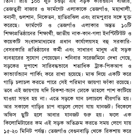
তিনি। প্রায় ১০০ ফুট চওড়া এই সড়ক কারওয়ান বাজার,
তেজতুরী বাজার ও ফার্মগেট এলাকাকে তেজগাঁও, মহাখালী,
বনানী, গুলশান, নিকেতন, হাতিরঝিল এবং রামপুরার সঙ্গে যুক্ত
করেছে। ফার্মগেট ও তেজগাঁও এলাকার অন্তত ১০টি
শিক্ষাপ্রতিষ্ঠানের শিক্ষার্থী, জাতীয় নাক-কান-গলা ইনস্টিটিউট ও
কয়েকটি সংবাদমাধ্যমের প্রধান কার্যালয়সহ বহু সরকারি-
বেসরকারি প্রতিষ্ঠানের কর্মী এবং সাধারণ মানুষ এই সড়ক
ব্যবহারের সুযোগ পেয়েছেন। শনিবার সরেজমিনে দেখা গেছে,
সড়কের দুপাশে সারিবদ্ধভাবে শতাধিক ট্রাক-পিকআপ ও
কাভার্ডভ্যান পার্কিং করে রাখা হয়েছে। মাঝ দিয়ে একটি করে
গাড়ি চলাচল করতে পারে সেই পরিমাণ জায়গা ফাঁকা রয়েছে।
তবে এই জায়গায় যদি রিকশা-ভ্যান ঢোকে তাহলে পাশ কাটিয়ে
যাওয়া সম্ভব হয় না। এতে সড়কে যান চলাচলে ধীরগতি হয়।
আর সকালে গাড়ির চাপ বাড়লে লেগে যায় যানজট। বিকেলে
অফিস ছুটি হলে আবার যানজট শুরু হয়। ফলে এক
কিলোমিটারের কম এই সড়ক অতিক্রম করতে সময় লেগে যায়
১৫-২০ মিনিট পর্যন্ত। তেজগাঁও বেগুনবাড়ি থেকে রিকশায় করে