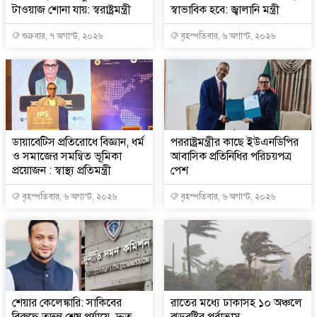
টাওয়াজ শোনা যায়: স্বরাষ্ট্রমন্ত্রী
স্বাভাবিক হবে: জ্বালানি মন্ত্রী
শুক্রবার, ৭ অগাস্ট, ২০২৬
বৃহস্পতিবার, ৬ অগাস্ট, ২০২৬
ডায়াবেটিস প্রতিরোধে বিজ্ঞান, ধর্ম
পররাষ্ট্রমন্ত্রীর কা‌ছে ইউএনডিপির
ও সমাজের সমন্বিত ভূমিকা
আবাসিক প্রতিনিধির পরিচয়পত্র
প্রয়োজন : স্বাস্থ্য প্রতিমন্ত্রী
পেশ
বৃহস্পতিবার, ৬ অগাস্ট, ২০২৬
বৃহস্পতিবার, ৬ অগাস্ট, ২০২৬
শেয়ার কেলেঙ্কারি: সাকিবের
রাতের মধ্যে ঢাকাসহ ১০ অঞ্চলে
বিরুদ্ধে তদন্ত শেষ পর্যায়ে, দ্রুত
ঝড়বৃষ্টির পূর্বাভাস