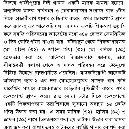
বিরুদ্ধে গাজীপুরের টঙ্গী থানায় একটি মাদক মামলা হয়েছে।
অন্যদিকে মাদক পরিবহন ও চোরাচালানের সংবাদে রাত ৮টার
দিকে হাজারীবাগ থানার বেড়িবাঁধ রাস্তার ওপর চেকপোস্ট স্থাপন
করে র‌্যাব-২ এর আরেকটি দল। এ সময় একটি পিকআপ তল্লাশি
করে সবজি পরিবহনের ক্যারেটের মধ্যে ২৪৫ বোতল ফেনসিডিল
ও তিন কেজি গাঁজা পাওয়া যায়। ঘটনাস্থল থেকে পিকআপচালক
মো. মহিন (৩২) ও শাহিন মিয়া (৩২) মো. রনিকে (৩২)
গ্রেফতার করা হয়। আটকরা জিজ্ঞাসাবাদে জানায়, তারা
সীমান্তবর্তী এলাকা থেকে এ মাদক পরিবহন করে উচ্চমূল্যে
বিক্রির উদ্দেশে রাজধানীতে এনেছিল। মাদকবিরোধী আরেকটি
অভিযানে র‌্যাব-২ এর দল মোহাম্মদপুরের সাদেক খান কৃষি
মার্কেটের সামনে রায়েরবাজার বেড়িবাঁধ বুদ্ধিজীবী রাস্তার ওপর
চেকপোস্ট স্থাপন করে। রাত সোয়া ৮টার দিকে চেকপোস্টে
একটি পিকআপভ্যান তল্লাশিকালে লুকানো অবস্থায় ১৬ কেজি
গাঁজা উদ্ধার করা হয়। এ সময় মানিক (৩২), হালিম (৪২) ও
জাফর (৩৯) নামে তিনজনকে করা হয় আটক। উদ্ধার করা মাদক
এবং জব্দ করা আলামতসহ আটকদের সংশ্লিষ্ট থানায় সোপর্দ করা