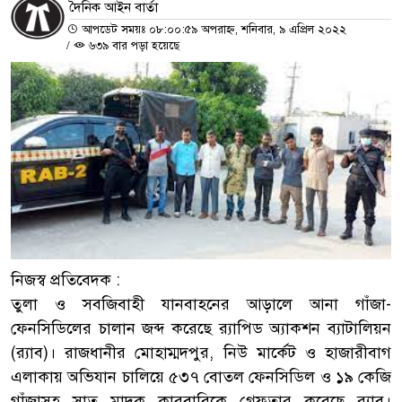
দৈনিক আইন বার্তা
আপডেট সময়ঃ ০৮:০০:৫৯ অপরাহ্ন, শনিবার, ৯ এপ্রিল ২০২২
/
৬৩৯ বার পড়া হয়েছে
নিজস্ব প্রতিবেদক :
তুলা ও সবজিবাহী যানবাহনের আড়ালে আনা গাঁজা-
ফেনসিডিলের চালান জব্দ করেছে র‌্যাপিড অ্যাকশন ব্যাটালিয়ন
(র‌্যাব)। রাজধানীর মোহাম্মদপুর, নিউ মার্কেট ও হাজারীবাগ
এলাকায় অভিযান চালিয়ে ৫৩৭ বোতল ফেনসিডিল ও ১৯ কেজি
গাঁজাসহ সাত মাদক কারবারিকে গ্রেফতার করেছে র‌্যাব।