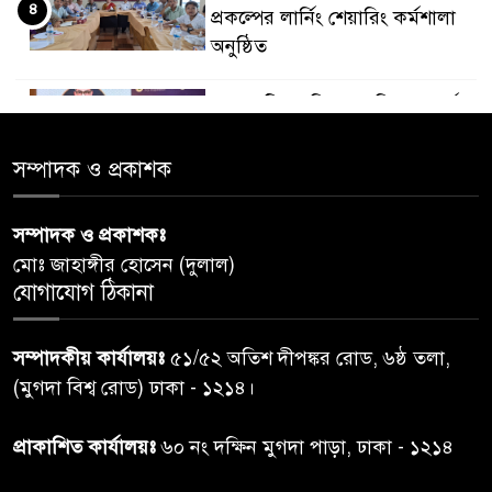
৪
প্রকল্পের লার্নিং শেয়ারিং কর্মশালা
অনুষ্ঠিত
ডায়াবেটিস প্রতিরোধে বিজ্ঞান, ধর্ম ও
৫
সমাজের সমন্বিত ভূমিকা প্রয়োজন :
স্বাস্থ্য প্রতিমন্ত্রী
সম্পাদক ও প্রকাশক
পররাষ্ট্রমন্ত্রীর কা‌ছে ইউএনডিপির
সম্পাদক ও প্রকাশকঃ
৬
আবাসিক প্রতিনিধির পরিচয়পত্র
মোঃ জাহাঙ্গীর হোসেন (দুলাল)
পেশ
যোগাযোগ ঠিকানা
শেয়ার কেলেঙ্কারি: সাকিবের বিরুদ্ধে
৭
সম্পাদকীয় কার্যালয়ঃ
৫১/৫২ অতিশ দীপঙ্কর রোড, ৬ষ্ঠ তলা,
তদন্ত শেষ পর্যায়ে, দ্রুত চার্জশিট
(মুগদা বিশ্ব রোড) ঢাকা - ১২১৪।
রাতের মধ্যে ঢাকাসহ ১০ অঞ্চলে
প্রাকাশিত কার্যালয়ঃ
৬০ নং দক্ষিন মুগদা পাড়া, ঢাকা - ১২১৪
৮
ঝড়বৃষ্টির পূর্বাভাস