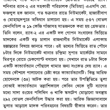
শনিবার র‌্যাব-২ এর সহকারী পরিচালক (মিডিয়া) এএসপি মো.
ফজলুল হক জানান, গত শুক্রবার রাতে নিউমার্কেট, হাজারীবাগ
ও মোহাম্মদপুরে অভিযান চালানো হয়। এ সময় ৫৩৭ বোতল
ফেনসিডিল ও ১৯ কেজি গাঁজাসহ সাতজনকে করা হয় গ্রেফতার।
তিনি বলেন, র‌্যাব-২ এর একটি দল গোপন সংবাদের ভিত্তিতে
মাদকের একটি বড় চালান রাজধানীর নিউমার্কেট এলাকায়
হস্তান্তরের বিষয়ে জানতে পারে। ওই তথ্যের ভিত্তিতে রাত পৌনে
৮টার দিকে নিউমার্কেট থানার চন্দ্রিমা সুপার মার্কেটের সামনে
মিরপুর রোডে চেকপোস্ট বসানো হয়। সেখানে রাত ৮টার দিকে
একটি কাভার্ডভ্যান পৌঁছালে থামার জন্য সংকেত দেয় র‌্যাব। এ
সময় কৌশলে পালানোর চেষ্টা করে কাভার্ডভ্যানটি। কিন্তু আরিফ
হোসেনকে (৩৪) আটক করা হয়। পরে তার উপস্থিতিতে তুলা
বোঝাই কাভার্ডভ্যান তল্লাশিকালে কেবিন থেকে দুটি ব্যাগের
মধ্যে সাদা রংয়ের পলিথিন ও খাকি স্কসটেপ মোড়ানো অবস্থায়
২৯২ বোতল ফেনসিডিল উদ্ধার করা হয়। আরিফ জিজ্ঞাসাবাদে
তুলার আড়ালে মাদক পরিবহনের বিষয়টি স্বীকার করেন। তার