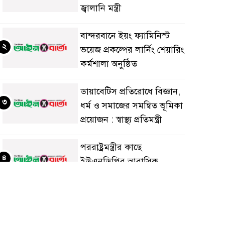
জ্বালানি মন্ত্রী
বান্দরবানে ইয়ং ফ্যামিনিস্ট
২
ভয়েজ প্রকল্পের লার্নিং শেয়ারিং
কর্মশালা অনুষ্ঠিত
ডায়াবেটিস প্রতিরোধে বিজ্ঞান,
৩
ধর্ম ও সমাজের সমন্বিত ভূমিকা
প্রয়োজন : স্বাস্থ্য প্রতিমন্ত্রী
পররাষ্ট্রমন্ত্রীর কা‌ছে
৪
ইউএনডিপির আবাসিক
প্রতিনিধির পরিচয়পত্র পেশ
শেয়ার কেলেঙ্কারি: সাকিবের
৫
বিরুদ্ধে তদন্ত শেষ পর্যায়ে, দ্রুত