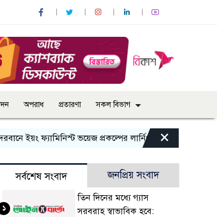
োদন
অপরাধ
প্রতারণা
সকল বিভাগ
×
 ইয়ং ফ্যামিনিস্ট ভয়েজ প্রকল্পের লার্নিং শেয়ারিং কর্মশালা অনুষ্ঠিত
জনপ্রিয় সংবাদ
সর্বশেষ সংবাদ
তিন দিনের মধ্যে গ্যাস
১
সরবরাহ স্বাভাবিক হবে: