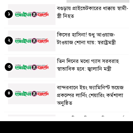
বগুড়ায় প্রাইভেটকারের ধাক্কায় স্বামী-
১
স্ত্রী নিহত
কিসের হাসিনা! শুধু আওয়াজ-
২
টাওয়াজ শোনা যায়: স্বরাষ্ট্রমন্ত্রী
তিন দিনের মধ্যে গ্যাস সরবরাহ
৩
স্বাভাবিক হবে: জ্বালানি মন্ত্রী
বান্দরবানে ইয়ং ফ্যামিনিস্ট ভয়েজ
৪
প্রকল্পের লার্নিং শেয়ারিং কর্মশালা
অনুষ্ঠিত
ডায়াবেটিস প্রতিরোধে বিজ্ঞান, ধর্ম ও
৫
সমাজের সমন্বিত ভূমিকা প্রয়োজন :