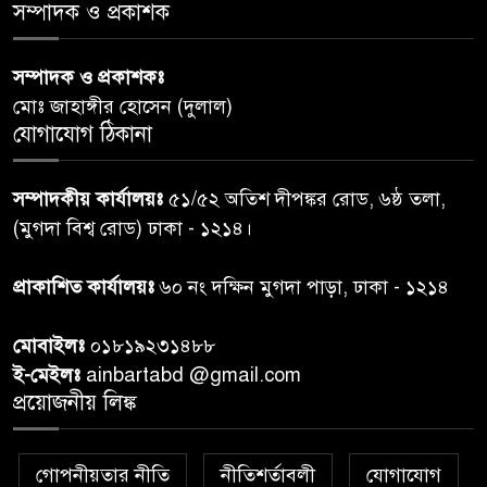
স্বাস্থ্য প্রতিমন্ত্রী
সম্পাদক ও প্রকাশক
পররাষ্ট্রমন্ত্রীর কা‌ছে ইউএনডিপির
সম্পাদক ও প্রকাশকঃ
৬
আবাসিক প্রতিনিধির পরিচয়পত্র
মোঃ জাহাঙ্গীর হোসেন (দুলাল)
পেশ
যোগাযোগ ঠিকানা
শেয়ার কেলেঙ্কারি: সাকিবের বিরুদ্ধে
৭
সম্পাদকীয় কার্যালয়ঃ
৫১/৫২ অতিশ দীপঙ্কর রোড, ৬ষ্ঠ তলা,
তদন্ত শেষ পর্যায়ে, দ্রুত চার্জশিট
(মুগদা বিশ্ব রোড) ঢাকা - ১২১৪।
রাতের মধ্যে ঢাকাসহ ১০ অঞ্চলে
প্রাকাশিত কার্যালয়ঃ
৬০ নং দক্ষিন মুগদা পাড়া, ঢাকা - ১২১৪
৮
ঝড়বৃষ্টির পূর্বাভাস
মোবাইলঃ
০১৮১৯২৩১৪৮৮
প্রধানমন্ত্রীর সঙ্গে দেখা করে স্বপ্নপূরণ
ই-মেইলঃ
ainbartabd @gmail.com
৯
অনুশ্রীর, মিলল হারমোনিয়াম
প্রয়োজনীয় লিঙ্ক
উপহার
গোপনীয়তার নীতি
নীতিশর্তাবলী
যোগাযোগ
২০ আগস্ট রাষ্ট্রপতি নির্বাচন,