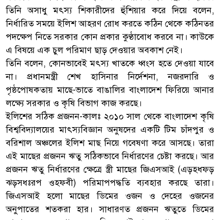
তিনি অসাধু মৎস্য শিকারীদের হুঁশিয়ার করে দিয়ে বলেন,
নির্ধারিত সময়ে ইলিশ আহরণ রোধ করতে কঠিন থেকে কঠিনতর
পদক্ষেপ নিতে সরকার কোন প্রকার কুণ্ঠাবোধ করবে না। কাউকে
এ বিষয়ে এক চুল পরিমাণ ছাড় দেওয়ার অবকাশ নেই।
তিনি বলেন, কোনভাবেই মৎস্য খাতকে ধ্বংস হতে দেওয়া যাবে
না। প্রধানমন্ত্রী শেখ হাসিনার নির্দেশনা, নজরদারি ও
পৃষ্ঠপোষকতায় মাছে-ভাতে বাঙালির বাংলাদেশ ফিরিয়ে আনার
লক্ষ্যে সরকার ও কৃষি বিভাগ কাজ করছে।
ইলিশের সঠিক প্রজনন-কালঃ ২০১০ সাল থেকে বাংলাদেশ কৃষি
বিশ্ববিদ্যালয়ের মাৎস্যবিজ্ঞান অনুষদের একটি টিম চাঁদপুর ও
বরিশাল অঞ্চলের ইলিশ মাছ নিয়ে গবেষণা করে আসছে। তারা
এই মাছের প্রজনন ঋতু সঠিকভাবে নির্ধারণের চেষ্টা করছে। আর
প্রজনন ঋতু নির্ধারণের ক্ষেত্রে স্ত্রী মাছের জিএসআই (এড়হধফড়
ঝড়সধঃরপ ওহফবী) পরিমাপপদ্ধতি ব্যবহার করছে তারা।
জিএসআই হলো মাছের ডিমের ওজন ও দেহের ওজনের
অনুপাতের শতকরা হার। সাধারণত প্রজনন ঋতুতে ডিমের