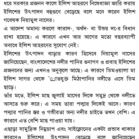
ধরে সরকার প্রজনন কালে ইলিশ আহরণে নিষেধাজ্ঞা জারি করায়
ইলিশের উৎপাদন বহুগুণে বেড়েছে বলে মনে করেন ইলিশ
গবেষক নিয়ামুল নাসের।
এ আদেশ অমান্য করলে কারাদ-, অর্থদ- বা উভয় দ-ের বিধান
রাখা হয়েছে। এ কারণে এখন আর আগের মতো বছরব্যাপী
অবাধে ইলিশ আহরণের সুযোগ নেই।
ইলিশের উৎপাদন বাড়ার কারণ হিসেবে নিয়ামুল নাসের
জানিয়েছেন, বাংলাদেশের নদীর পানির গুনাগণ ও প্রবাহ ইলিশের
প্রজননের জন্য এখনও অনুকূলে আছে। এ কারণে ডিমওয়ালা মা
ইলিশ সাগর থেকে ¯্রােতযুক্ত মিঠাপানির নদীতে এসে ডিম
ছাড়ে।
তাঁর মতে, ইলিশ মাছ জুলাই মাসের দিকে সমুদ্র থেকে নদীতে
আসতে শুরু করে। এ সময় তারা পদ্মার দিকেই আসে। কারণ
পদ্মার পানির স্তর ও গভীরতা অন্য নদীর চাইতে তখন বেশি। এ
কারণে এত বেশি মাছ পাওয়া যায়।
এছাড়া সামুদ্রিক নিম্নচাপ এবং সাইক্লোনের একটা প্রভাব থাকার
কারণেও ইলিশের উৎপাদন বেড়েছে বলে জানিয়েছেন