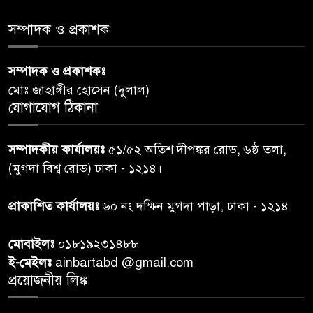
৫
সমাজের সমন্বিত ভূমিকা প্রয়োজন :
স্বাস্থ্য প্রতিমন্ত্রী
সম্পাদক ও প্রকাশক
পররাষ্ট্রমন্ত্রীর কা‌ছে ইউএনডিপির
সম্পাদক ও প্রকাশকঃ
৬
আবাসিক প্রতিনিধির পরিচয়পত্র
মোঃ জাহাঙ্গীর হোসেন (দুলাল)
পেশ
যোগাযোগ ঠিকানা
শেয়ার কেলেঙ্কারি: সাকিবের বিরুদ্ধে
৭
সম্পাদকীয় কার্যালয়ঃ
৫১/৫২ অতিশ দীপঙ্কর রোড, ৬ষ্ঠ তলা,
তদন্ত শেষ পর্যায়ে, দ্রুত চার্জশিট
(মুগদা বিশ্ব রোড) ঢাকা - ১২১৪।
রাতের মধ্যে ঢাকাসহ ১০ অঞ্চলে
প্রাকাশিত কার্যালয়ঃ
৬০ নং দক্ষিন মুগদা পাড়া, ঢাকা - ১২১৪
৮
ঝড়বৃষ্টির পূর্বাভাস
মোবাইলঃ
০১৮১৯২৩১৪৮৮
প্রধানমন্ত্রীর সঙ্গে দেখা করে স্বপ্নপূরণ
ই-মেইলঃ
ainbartabd @gmail.com
৯
অনুশ্রীর, মিলল হারমোনিয়াম
প্রয়োজনীয় লিঙ্ক
উপহার