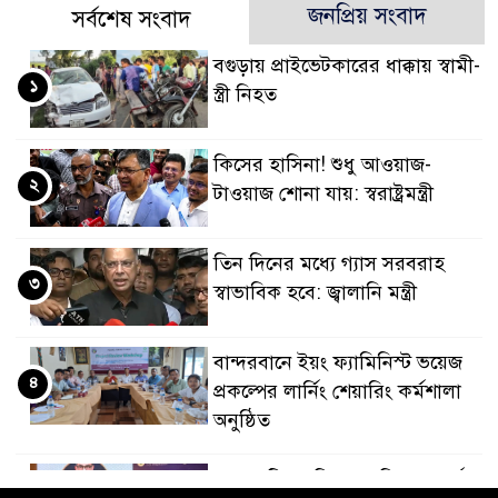
জনপ্রিয় সংবাদ
সর্বশেষ সংবাদ
বগুড়ায় প্রাইভেটকারের ধাক্কায় স্বামী-
১
স্ত্রী নিহত
কিসের হাসিনা! শুধু আওয়াজ-
২
টাওয়াজ শোনা যায়: স্বরাষ্ট্রমন্ত্রী
তিন দিনের মধ্যে গ্যাস সরবরাহ
৩
স্বাভাবিক হবে: জ্বালানি মন্ত্রী
বান্দরবানে ইয়ং ফ্যামিনিস্ট ভয়েজ
৪
প্রকল্পের লার্নিং শেয়ারিং কর্মশালা
অনুষ্ঠিত
ডায়াবেটিস প্রতিরোধে বিজ্ঞান, ধর্ম ও