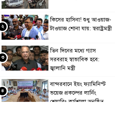
কিসের হাসিনা! শুধু আওয়াজ-
২
টাওয়াজ শোনা যায়: স্বরাষ্ট্রমন্ত্রী
তিন দিনের মধ্যে গ্যাস
৩
সরবরাহ স্বাভাবিক হবে:
জ্বালানি মন্ত্রী
বান্দরবানে ইয়ং ফ্যামিনিস্ট
৪
ভয়েজ প্রকল্পের লার্নিং
শেয়ারিং কর্মশালা অনুষ্ঠিত
ডায়াবেটিস প্রতিরোধে বিজ্ঞান,
৫
ধর্ম ও সমাজের সমন্বিত ভূমিকা
প্রয়োজন : স্বাস্থ্য প্রতিমন্ত্রী