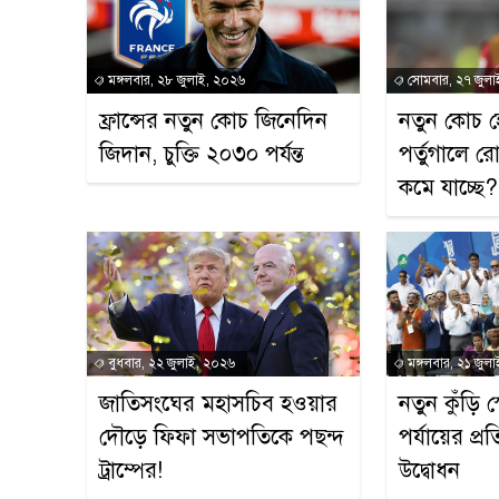
মঙ্গলবার, ২৮ জুলাই, ২০২৬
সোমবার, ২৭ জুলা
ফ্রান্সের নতুন কোচ জিনেদিন
নতুন কোচ হ
জিদান, চুক্তি ২০৩০ পর্যন্ত
পর্তুগালে 
কমে যাচ্ছে?
বুধবার, ২২ জুলাই, ২০২৬
মঙ্গলবার, ২১ জুল
জাতিসংঘের মহাসচিব হওয়ার
নতুন কুঁড়ি স
দৌড়ে ফিফা সভাপতিকে পছন্দ
পর্যায়ের প্
ট্রাম্পের!
উদ্বোধন