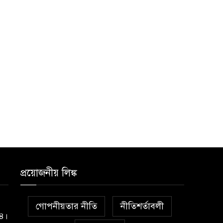
২০ আগস্ট রাষ্ট্রপতি নির্বাচন,
১০
তফসিল প্রকাশ নির্বাচন
কমিশনের
প্রয়োজনীয় লিঙ্ক
গোপনীয়তার নীতি
নীতিশর্তাবলী
১৪।