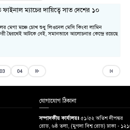
ে ফাইনাল ম্যাচের দায়িত্বে সাত দেশের ১০
লের মেগা মঞ্চে চোখ শুধু লিওনেল মেসি কিংবা লামিন
করী দ্বৈরথেই আটকে নেই, সমানভাবে আলোচনার কেন্দ্রে রয়েছে
03
04
যোগাযোগ ঠিকানা
সম্পাদকীয় কার্যালয়ঃ
৫১/৫২ অতিশ দীপঙ্কর
রোড, ৬ষ্ঠ তলা, (মুগদা বিশ্ব রোড) ঢাকা - ১২