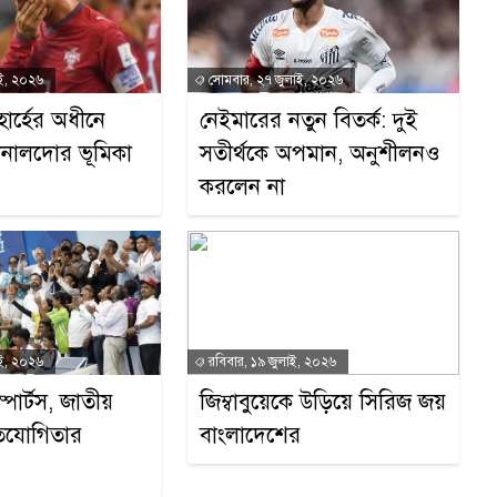
ই, ২০২৬
সোমবার, ২৭ জুলাই, ২০২৬
োর্হের অধীনে
নেইমারের নতুন বিতর্ক: দুই
রোনালদোর ভূমিকা
সতীর্থকে অপমান, অনুশীলনও
করলেন না
াই, ২০২৬
রবিবার, ১৯ জুলাই, ২০২৬
্পোর্টস, জাতীয়
জিম্বাবুয়েকে উড়িয়ে সিরিজ জয়
রতিযোগিতার
বাংলাদেশের