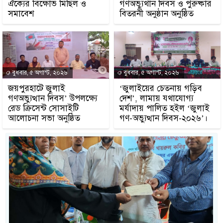
ঐক্যের বিক্ষোভ মিছিল ও
গণঅভ্যুথান দিবস ও পুরুষ্কার
সমাবেশ
বিতরনী অনুষ্ঠান অনুষ্ঠিত
বুধবার, ৫ অগাস্ট, ২০২৬
বুধবার, ৫ অগাস্ট, ২০২৬
জয়পুরহাটে জুলাই
‘জুলাইয়ের চেতনায় গড়িব
গণঅভ্যুত্থান দিবস’ উপলক্ষ্যে
দেশ’, লামায় যথাযোগ্য
রেড ক্রিসেন্ট সোসাইটি
মর্যাদায় পালিত হইল ‘জুলাই
আলোচনা সভা অনুষ্ঠিত
গণ-অভ্যুত্থান দিবস-২০২৬’।