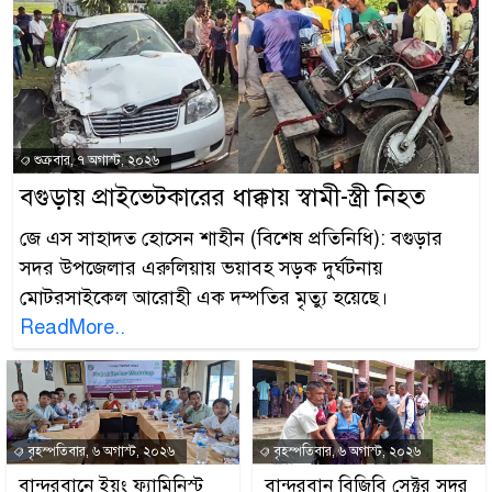
শুক্রবার, ৭ অগাস্ট, ২০২৬
বগুড়ায় প্রাইভেটকারের ধাক্কায় স্বামী-স্ত্রী নিহত
জে এস সাহাদত হোসেন শাহীন (বিশেষ প্রতিনিধি): বগুড়ার
সদর উপজেলার এরুলিয়ায় ভয়াবহ সড়ক দুর্ঘটনায়
মোটরসাইকেল আরোহী এক দম্পতির মৃত্যু হয়েছে।
ReadMore..
বৃহস্পতিবার, ৬ অগাস্ট, ২০২৬
বৃহস্পতিবার, ৬ অগাস্ট, ২০২৬
বান্দরবানে ইয়ং ফ্যামিনিস্ট
বান্দরবান বিজিবি সেক্টর সদর