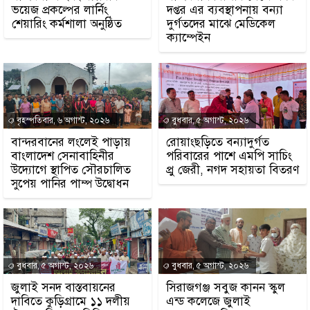
ভয়েজ প্রকল্পের লার্নিং
দপ্তর এর ব্যবস্থাপনায় বন্যা
শেয়ারিং কর্মশালা অনুষ্ঠিত
দুর্গতদের মাঝে মেডিকেল
ক্যাম্পেইন
বৃহস্পতিবার, ৬ অগাস্ট, ২০২৬
বুধবার, ৫ অগাস্ট, ২০২৬
বান্দরবানের লংলেই পাড়ায়
রোয়াংছড়িতে বন্যাদুর্গত
বাংলাদেশ সেনাবাহিনীর
পরিবারের পাশে এমপি সাচিং
উদ্যোগে স্থাপিত সৌরচালিত
প্রু জেরী, নগদ সহায়তা বিতরণ
সুপেয় পানির পাম্প উদ্বোধন
বুধবার, ৫ অগাস্ট, ২০২৬
বুধবার, ৫ অগাস্ট, ২০২৬
জুলাই সনদ বাস্তবায়নের
সিরাজগঞ্জ সবুজ কানন স্কুল
দাবিতে কুড়িগ্রামে ১১ দলীয়
এন্ড কলেজে জুলাই