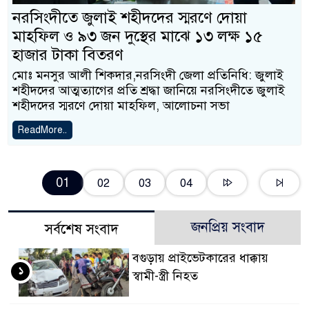
নরসিংদীতে জুলাই শহীদদের স্মরণে দোয়া
মাহফিল ও ৯৩ জন দুস্থের মাঝে ১৩ লক্ষ ১৫
হাজার টাকা বিতরণ
মোঃ মনসুর আলী শিকদার,নরসিংদী জেলা প্রতিনিধি: জুলাই
শহীদদের আত্মত্যাগের প্রতি শ্রদ্ধা জানিয়ে নরসিংদীতে জুলাই
শহীদদের স্মরণে দোয়া মাহফিল, আলোচনা সভা
ReadMore..
01
02
03
04
জনপ্রিয় সংবাদ
সর্বশেষ সংবাদ
বগুড়ায় প্রাইভেটকারের ধাক্কায়
১
স্বামী-স্ত্রী নিহত