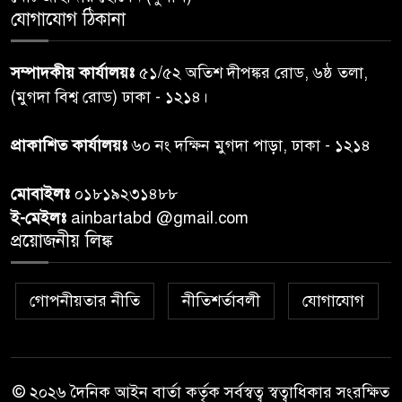
যোগাযোগ ঠিকানা
শেয়ার কেলেঙ্কারি: সাকিবের বিরুদ্ধে
৭
তদন্ত শেষ পর্যায়ে, দ্রুত চার্জশিট
সম্পাদকীয় কার্যালয়ঃ
৫১/৫২ অতিশ দীপঙ্কর রোড, ৬ষ্ঠ তলা,
(মুগদা বিশ্ব রোড) ঢাকা - ১২১৪।
রাতের মধ্যে ঢাকাসহ ১০ অঞ্চলে
৮
প্রাকাশিত কার্যালয়ঃ
৬০ নং দক্ষিন মুগদা পাড়া, ঢাকা - ১২১৪
ঝড়বৃষ্টির পূর্বাভাস
মোবাইলঃ
০১৮১৯২৩১৪৮৮
প্রধানমন্ত্রীর সঙ্গে দেখা করে স্বপ্নপূরণ
ই-মেইলঃ
ainbartabd @gmail.com
৯
অনুশ্রীর, মিলল হারমোনিয়াম
প্রয়োজনীয় লিঙ্ক
উপহার
২০ আগস্ট রাষ্ট্রপতি নির্বাচন,
গোপনীয়তার নীতি
নীতিশর্তাবলী
যোগাযোগ
১০
তফসিল প্রকাশ নির্বাচন কমিশনের
© ২০২৬ দৈনিক আইন বার্তা কর্তৃক সর্বস্বত্ব স্বত্বাধিকার সংরক্ষিত