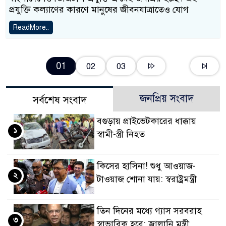
প্রযুক্তি কল্যাণের কারণে মানুষের জীবনযাত্রাতেও যোগ
ReadMore..
01
02
03
জনপ্রিয় সংবাদ
সর্বশেষ সংবাদ
বগুড়ায় প্রাইভেটকারের ধাক্কায়
১
স্বামী-স্ত্রী নিহত
কিসের হাসিনা! শুধু আওয়াজ-
২
টাওয়াজ শোনা যায়: স্বরাষ্ট্রমন্ত্রী
তিন দিনের মধ্যে গ্যাস সরবরাহ
৩
স্বাভাবিক হবে: জ্বালানি মন্ত্রী