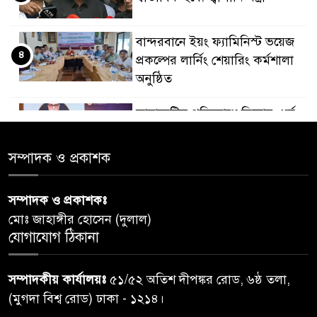
বান্দরবানে ইয়ং ফ্যামিনিস্ট ভয়েজ
৪
প্রকল্পের লার্নিং শেয়ারিং কর্মশালা
অনুষ্ঠিত
ডায়াবেটিস প্রতিরোধে বিজ্ঞান, ধর্ম
৫
ও সমাজের সমন্বিত ভূমিকা প্রয়োজন
: স্বাস্থ্য প্রতিমন্ত্রী
সম্পাদক ও প্রকাশক
পররাষ্ট্রমন্ত্রীর কা‌ছে ইউএনডিপির
৬
সম্পাদক ও প্রকাশকঃ
আবাসিক প্রতিনিধির পরিচয়পত্র
মোঃ জাহাঙ্গীর হোসেন (দুলাল)
পেশ
যোগাযোগ ঠিকানা
শেয়ার কেলেঙ্কারি: সাকিবের বিরুদ্ধে
৭
তদন্ত শেষ পর্যায়ে, দ্রুত চার্জশিট
সম্পাদকীয় কার্যালয়ঃ
৫১/৫২ অতিশ দীপঙ্কর রোড, ৬ষ্ঠ তলা,
(মুগদা বিশ্ব রোড) ঢাকা - ১২১৪।