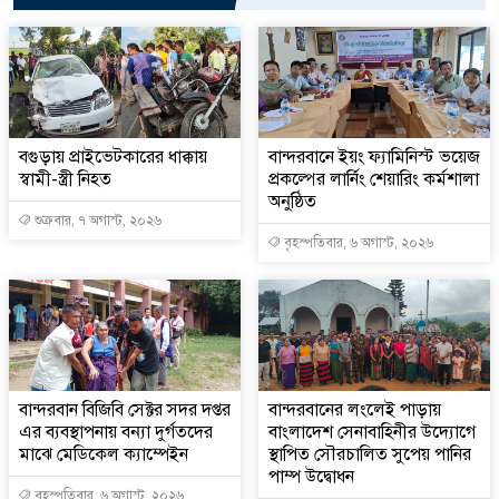
বগুড়ায় প্রাইভেটকারের ধাক্কায়
বান্দরবানে ইয়ং ফ্যামিনিস্ট ভয়েজ
স্বামী-স্ত্রী নিহত
প্রকল্পের লার্নিং শেয়ারিং কর্মশালা
অনুষ্ঠিত
শুক্রবার, ৭ অগাস্ট, ২০২৬
বৃহস্পতিবার, ৬ অগাস্ট, ২০২৬
বান্দরবান বিজিবি সেক্টর সদর দপ্তর
বান্দরবানের লংলেই পাড়ায়
এর ব্যবস্থাপনায় বন্যা দুর্গতদের
বাংলাদেশ সেনাবাহিনীর উদ্যোগে
মাঝে মেডিকেল ক্যাম্পেইন
স্থাপিত সৌরচালিত সুপেয় পানির
পাম্প উদ্বোধন
বৃহস্পতিবার, ৬ অগাস্ট, ২০২৬