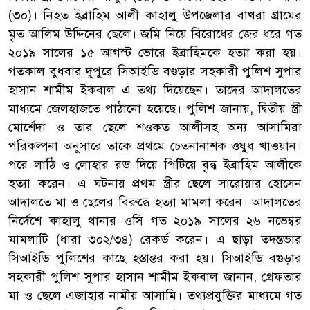
(৩০)। নিহত ইব্রাহিম আলী কাহালু উপজেলার বাখরা গ্রামের
মৃত আলিম উদ্দিনের ছেলে। জমি নিয়ে বিরোধের জের ধরে গত
২০১৯ সালের ১৫ আগস্ট ভোরে ইব্রাহিমকে হত্যা করা হয়।
গতকাল বুধবার দুপুরে সিআইডি বগুড়ার সহকারী পুলিশ সুপার
হাসান শামীম ইকবাল এ তথ্য দিয়েছেন। তাদের আদালতের
মাধ্যমে জেলহাজতে পাঠানো হয়েছে। পুলিশ জানায়, দ্বিতীয় স্ত্রী
মোর্শেদা ও তার ছেলে শওকত আলীসহ অন্য আসামিরা
পরিকল্পনা অনুসারে তাকে প্রথমে চেতনানাশক ওষুধ খাওয়ান।
পরে লাঠি ও লোহার রড দিয়ে পিটিয়ে বৃদ্ধ ইব্রাহিম আলীকে
হত্যা করেন। এ ঘটনায় প্রথম স্ত্রীর ছেলে সারোয়ার হোসেন
আদালতে মা ও ছেলের বিরুদ্ধে হত্যা মামলা করেন। আদালতের
নির্দেশে কাহালু থানার ওসি গত ২০১৯ সালের ২৬ নভেম্বর
মামলাটি (ধারা ৩০২/৩৪) রেকর্ড করেন। এ ছাড়া তদন্তভার
সিআইডি পুলিশের কাছে হস্তান্তর করা হয়। সিআইডি বগুড়ার
সহকারী পুলিশ সুপার হাসান শামীম ইকবাল জানান, গ্রেফতার
মা ও ছেলে এজাহার নামীয় আসামি। তথ্যপ্রযুক্তির মাধ্যমে গত