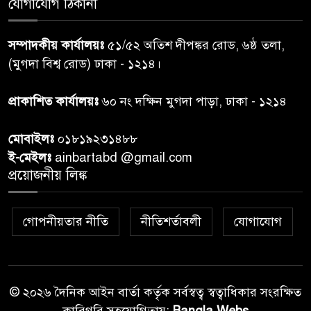
যোগাযোগ ঠিকানা
শেয়ার কেলেঙ্কারি: সাকিবের বিরুদ্ধে
৭
সম্পাদকীয় কার্যালয়ঃ
৫১/৫২ অতিশ দীপঙ্কর রোড, ৬ষ্ঠ তলা,
তদন্ত শেষ পর্যায়ে, দ্রুত চার্জশিট
(মুগদা বিশ্ব রোড) ঢাকা - ১২১৪।
রাতের মধ্যে ঢাকাসহ ১০ অঞ্চলে
প্রাকাশিত কার্যালয়ঃ
৬০ নং দক্ষিন মুগদা পাড়া, ঢাকা - ১২১৪
৮
ঝড়বৃষ্টির পূর্বাভাস
মোবাইলঃ
০১৮১৯২৩১৪৮৮
প্রধানমন্ত্রীর সঙ্গে দেখা করে স্বপ্নপূরণ
ই-মেইলঃ
ainbartabd @gmail.com
৯
অনুশ্রীর, মিলল হারমোনিয়াম
প্রয়োজনীয় লিঙ্ক
উপহার
গোপনীয়তার নীতি
নীতিশর্তাবলী
যোগাযোগ
২০ আগস্ট রাষ্ট্রপতি নির্বাচন,
১০
তফসিল প্রকাশ নির্বাচন কমিশনের
© ২০২৬ দৈনিক আইন বার্তা কর্তৃক সর্বস্বত্ব স্বত্বাধিকার সংরক্ষিত
কারিগরি সহযোগিতায়:
Bangla Webs