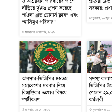
ও আশ্রয়হীন পরিবারের পাশে
প্রক্রিয়া দ্র
দাঁড়িয়ে দৃষ্টান্ত স্থাপন করেছে
সরকার: প্রধানম
“চট্টলা ব্লাড ডোনার্স ক্লাব” এবং
বুধবার, ১০ জুন,
“হাসিমুখ পরিবার”
মঙ্গলবার, ৪ অগাস্ট, ২০২৬
আনসার-ভিডিপির ৪৬তম
সদস্য কল্য
সমাবেশের দরবার নিয়ে
ভিডিপির উদ
বিভ্রান্তিকর তথ্যের বিষয়ে
পেলেন ২৯,
স্পষ্টীকরণ
কর্মচারী
রবিবার, ২৪ মে, ২০২৬
বৃহস্পতিবার, ১২ 