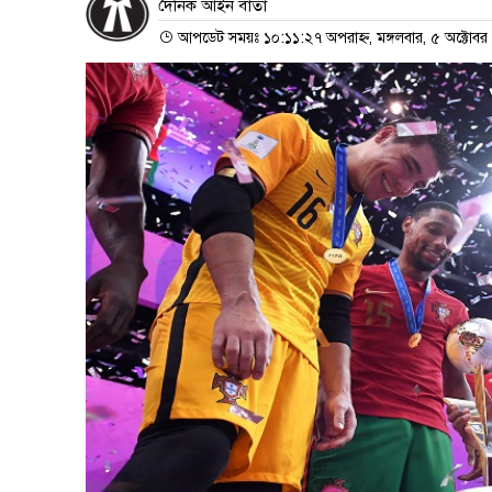
দৈনিক আইন বার্তা
আপডেট সময়ঃ ১০:১১:২৭ অপরাহ্ন, মঙ্গলবার, ৫ অক্টোব