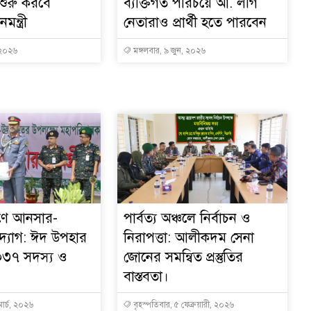
ুত শুরু করবে
ব্যক্তিগত পরিচয়ে আ. লীগ
ন্ত্রী
নেতারাও প্রার্থী হতে পারবেন
 ২০২৬
মঙ্গলবার, ৯ জুন, ২০২৬
াণে আনসার-
পার্বত্য অঞ্চলে নির্বাচন ও
্যোগ: ঈদ উপহার
নিরাপত্তা: আলীকদম সেনা
০৩৭ সদস্য ও
জোনের সমন্বিত প্রস্তুতির
বাস্তবতা।
মার্চ, ২০২৬
বৃহস্পতিবার, ৫ ফেব্রুয়ারী, ২০২৬