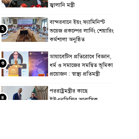
জ্বালানি মন্ত্রী
বান্দরবানে ইয়ং ফ্যামিনিস্ট
২
ভয়েজ প্রকল্পের লার্নিং শেয়ারিং
কর্মশালা অনুষ্ঠিত
ডায়াবেটিস প্রতিরোধে বিজ্ঞান,
৩
ধর্ম ও সমাজের সমন্বিত ভূমিকা
প্রয়োজন : স্বাস্থ্য প্রতিমন্ত্রী
পররাষ্ট্রমন্ত্রীর কা‌ছে
৪
ইউএনডিপির আবাসিক
প্রতিনিধির পরিচয়পত্র পেশ
শেয়ার কেলেঙ্কারি: সাকিবের
৫
বিরুদ্ধে তদন্ত শেষ পর্যায়ে, দ্রুত