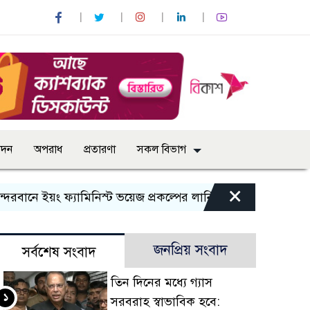
োদন
অপরাধ
প্রতারণা
সকল বিভাগ
×
 ইয়ং ফ্যামিনিস্ট ভয়েজ প্রকল্পের লার্নিং শেয়ারিং কর্মশালা অনুষ্ঠিত
জনপ্রিয় সংবাদ
সর্বশেষ সংবাদ
তিন দিনের মধ্যে গ্যাস
১
সরবরাহ স্বাভাবিক হবে: