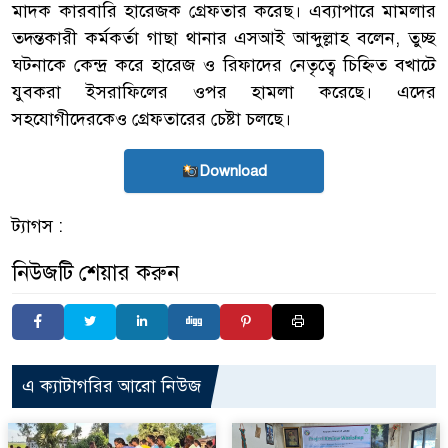
মাদক কারবারি হারেজক গ্রেফতার করেছ। এব্যাপারে মামলার
তদন্তকারী কর্মকর্তা গাছা থানার এসআই আব্দুল্লাহ বলেন, তুচ্ছ
ঘটনাকে কেন্দ্র করে হারেজ ও রিফাদের নেতৃত্বে চিহ্নিত বখাটে
যুবকরা ইসরাফিলের ওপর হামলা করেছে। এদের
সহযোগীদেরকেও গ্রেফতারের চেষ্টা চলছে।
Download
ট্যাগস :
নিউজটি শেয়ার করুন
এ ক্যাটাগরির আরো নিউজ