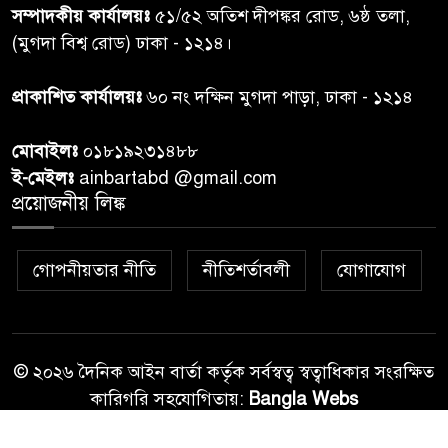
৭
সম্পাদকীয় কার্যালয়ঃ
৫১/৫২ অতিশ দীপঙ্কর রোড, ৬ষ্ঠ তলা,
তদন্ত শেষ পর্যায়ে, দ্রুত চার্জশিট
(মুগদা বিশ্ব রোড) ঢাকা - ১২১৪।
রাতের মধ্যে ঢাকাসহ ১০ অঞ্চলে
প্রাকাশিত কার্যালয়ঃ
৬০ নং দক্ষিন মুগদা পাড়া, ঢাকা - ১২১৪
৮
ঝড়বৃষ্টির পূর্বাভাস
মোবাইলঃ
০১৮১৯২৩১৪৮৮
প্রধানমন্ত্রীর সঙ্গে দেখা করে স্বপ্নপূরণ
ই-মেইলঃ
ainbartabd @gmail.com
৯
অনুশ্রীর, মিলল হারমোনিয়াম
প্রয়োজনীয় লিঙ্ক
উপহার
গোপনীয়তার নীতি
নীতিশর্তাবলী
যোগাযোগ
২০ আগস্ট রাষ্ট্রপতি নির্বাচন,
১০
তফসিল প্রকাশ নির্বাচন কমিশনের
© ২০২৬ দৈনিক আইন বার্তা কর্তৃক সর্বস্বত্ব স্বত্বাধিকার সংরক্ষিত
কারিগরি সহযোগিতায়:
Bangla Webs