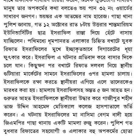
নামে একাধিক সাধারণ ডায়রী করেন, অনেক ভুক্তভোগী সাধারণ
মানুষ তার অপকর্মের কথা বলতেও ভয় পান ৩২ নং ওয়ার্ডের
সাধারণ জনগণ। ভয়ঙ্কর এক আতঙ্কের নাম হারেজ। গাছা থানা
পুলিশ জানায়, গত ১২ অক্টোবর রাত ৮টায় উত্তরার শান্তমারিয়ম
ইউনিভার্সিটির ছাত্র ইসরাফিল রাস্তা দিয়ে হেঁটে বাসায়
যাচ্ছিলেন। পথিমধ্যে ধূমপানরত এলাকার চিহ্নিত বখাটে যুবক
রিফাত ইসরাফিলের মুখে ইচ্ছাকৃতভাবে সিগারেটের ধূয়া
ফুৎকার করে। ইসরাফিল এ ঘটনার প্রতিবাদ করে বাসার দিকে
চলে যান। কিছুক্ষণ পর বখাটে রিফাত দলবল নিয়ে স্থানীয়
গুটিয়ারা মার্কেটের সামনে ইসরাফিলের ওপর হামলা চালায়।
ইসরাফিলকে রক্ষা করতে স্থানীয়রা এগিয়ে এলে তাদেরকেও
মারধর করা হয়। হামলায় ইসরাফিলসহ অন্তত ৫ জন আহত হন।
গুরুতর আহত ইসরাফিলকে স্থানীয়রা উদ্ধার করে গাজীপুর শহীদ
তাজ উদ্দিন আহমেদ মেডিক্যাল কলেজ হাসপাতালে ভর্তি
করেন। এ ঘটনায় ইসরাফিলের মা নাসিমা বেগম বাদী হয়ে
জিএমপির গাছা থানায় একটি মামলা রুজু করেন। পুলিশ গত
বুধবার রিফাতের সহযোগী ও এলাকার বহু অপকর্মের হোতা