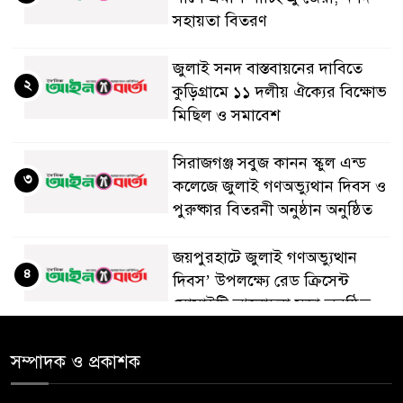
সহায়তা বিতরণ
জুলাই সনদ বাস্তবায়নের দাবিতে
২
কুড়িগ্রামে ১১ দলীয় ঐক্যের বিক্ষোভ
মিছিল ও সমাবেশ
সিরাজগঞ্জ সবুজ কানন স্কুল এন্ড
৩
কলেজে জুলাই গণঅভ্যুথান দিবস ও
পুরুষ্কার বিতরনী অনুষ্ঠান অনুষ্ঠিত
জয়পুরহাটে জুলাই গণঅভ্যুত্থান
৪
দিবস’ উপলক্ষ্যে রেড ক্রিসেন্ট
সোসাইটি আলোচনা সভা অনুষ্ঠিত
‘জুলাইয়ের চেতনায় গড়িব দেশ’,
সম্পাদক ও প্রকাশক
৫
লামায় যথাযোগ্য মর্যাদায় পালিত
হইল ‘জুলাই গণ-অভ্যুত্থান