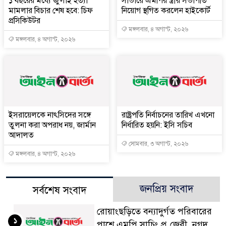
১ বছরের মধ্যে জুলাই হত্যা
সাভারে এমপির স্ত্রীর সভাপতি
মামলার বিচার শেষ হবে: চিফ
নিয়োগ স্থগিত করলেন হাইকোর্ট
প্রসিকিউটর
মঙ্গলবার, ৪ অগাস্ট, ২০২৬
মঙ্গলবার, ৪ অগাস্ট, ২০২৬
ইসরায়েলকে নাৎসিদের সঙ্গে
রাষ্ট্রপতি নির্বাচনের তারিখ এখনো
তুলনা করা অপরাধ নয়, জার্মান
নির্ধারিত হয়নি: ইসি সচিব
আদালত
সোমবার, ৩ অগাস্ট, ২০২৬
মঙ্গলবার, ৪ অগাস্ট, ২০২৬
জনপ্রিয় সংবাদ
সর্বশেষ সংবাদ
রোয়াংছড়িতে বন্যাদুর্গত পরিবারের
১
পাশে এমপি সাচিং প্রু জেরী, নগদ