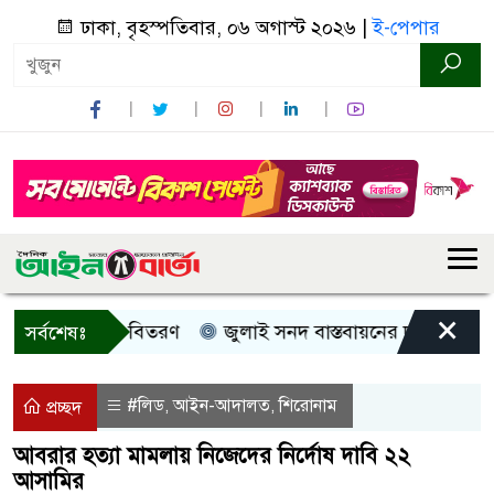
ঢাকা, বৃহস্পতিবার, ০৬ অগাস্ট ২০২৬ |
ই-পেপার
×
রী, নগদ সহায়তা বিতরণ
জুলাই সনদ বাস্তবায়নের দাবিতে কুড়িগ্
সর্বশেষঃ
#লিড
আইন-আদালত
শিরোনাম
,
,
প্রচ্ছদ
আবরার হত্যা মামলায় নিজেদের নির্দোষ দাবি ২২
আসামির