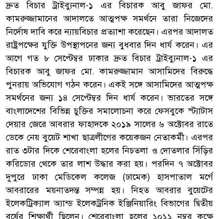
দ্রুত বিচার ট্রাইব্যুনাল-১ এর বিচারক আবু জাফর মো.
কামরুজ্জামানের আদালতে আত্মপক্ষ সমর্থনে তারা নিজেদের
নির্দোষ দাবি করে ন্যায়বিচার প্রত্যাশা করেছেন। এরপর আদালত
রাষ্ট্রপক্ষের যুক্তি উপস্থাপনের জন্য বুধবার দিন ধার্য করেন। এর
আগে গত ৮ সেপ্টেম্বর ঢাকার দ্রুত বিচার ট্রাইব্যুনাল-১ এর
বিচারক আবু জাফর মো. কামরুজ্জামান আসামিদের বিরুদ্ধে
পুনরায় অভিযোগ গঠন করেন। একই সঙ্গে আসামিদের আত্মপক্ষ
সমর্থনের জন্য ১৪ সেপ্টেম্বর দিন ধার্য করেন। ভারতের সঙ্গে
বাংলাদেশের বিভিন্ন চুক্তির সমালোচনা করে ফেসবুকে স্ট্যাটাস
দেয়ার জেরে আবরার ফাহাদকে ২০১৯ সালের ৬ অক্টোবর রাতে
ডেকে নেয় বুয়েট শাখা ছাত্রলীগের কয়েকজন নেতাকর্মী। এরপর
রাত ৩টার দিকে শেরেবাংলা হলের নিচতলা ও দোতলার সিঁড়ির
করিডোর থেকে তার লাশ উদ্ধার করা হয়। পরদিন ৭ অক্টোবর
দুপুরে ঢাকা মেডিকেল কলেজ (ঢামেক) হাসপাতাল মর্গে
আবরারের ময়নাতদন্ত সম্পন্ন হয়। নিহত আবরার বুয়েটের
ইলেকট্রিক্যাল অ্যান্ড ইলেকট্রনিক ইঞ্জিনিয়ারিং বিভাগের দ্বিতীয়
বর্ষের শিক্ষার্থী ছিলেন। শেরেবাংলা হলের ১০১১ নম্বর কক্ষে