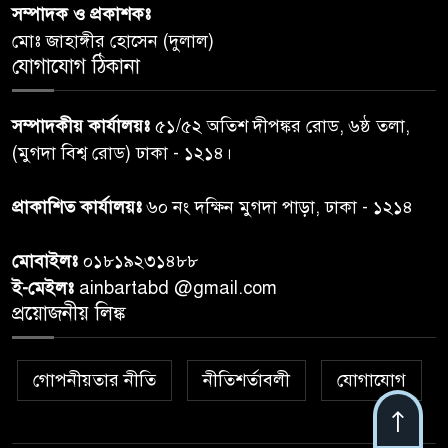
সম্পাদক ও প্রকাশকঃ
দিবস-২০২৬’।
মোঃ জাহাঙ্গীর হোসেন (দুলাল)
যোগাযোগ ঠিকানা
নরসিংদীতে জুলাই শহীদদের স্মরণে
৬
দোয়া মাহফিল ও ৯৩ জন দুস্থের
সম্পাদকীয় কার্যালয়ঃ
৫১/৫২ অতিশ দীপঙ্কর রোড, ৬ষ্ঠ তলা,
মাঝে ১৩ লক্ষ ১৫ হাজার টাকা
বিতরণ
(মুগদা বিশ্ব রোড) ঢাকা - ১২১৪।
বান্দরবানে বন্যায় ক্ষতিগ্রস্তদের
প্রাকাশিত কার্যালয়ঃ
৬০ নং দক্ষিন মুগদা পাড়া, ঢাকা - ১২১৪
৭
বিএনপি”র ত্রাণ বিতরণ
মোবাইলঃ
০১৮১৯২৩১৪৮৮
ই-মেইলঃ
ainbartabd @gmail.com
দক্ষিণ চট্টগ্রামের এক অসহায় ও
প্রয়োজনীয় লিঙ্ক
৮
আশ্রয়হীন পরিবারের পাশে দাঁড়িয়ে
দৃষ্টান্ত স্থাপন করেছে “চট্টলা ব্লাড
ডোনার্স ক্লাব” এবং “হাসিমুখ পরিবার”
গোপনীয়তার নীতি
নীতিশর্তাবলী
যোগাযোগ
শেখ হাসিনার বক্তব্য প্রচার করলে
৯