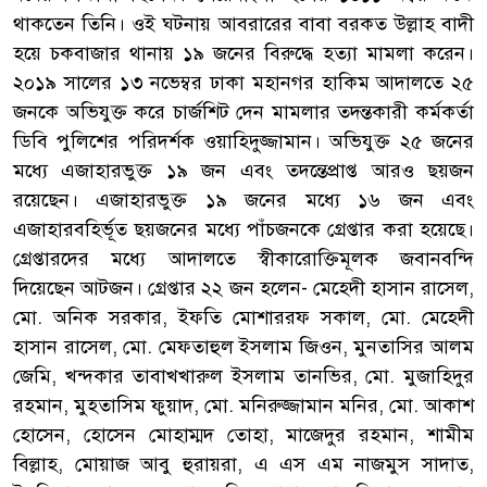
থাকতেন তিনি। ওই ঘটনায় আবরারের বাবা বরকত উল্লাহ বাদী
হয়ে চকবাজার থানায় ১৯ জনের বিরুদ্ধে হত্যা মামলা করেন।
২০১৯ সালের ১৩ নভেম্বর ঢাকা মহানগর হাকিম আদালতে ২৫
জনকে অভিযুক্ত করে চার্জশিট দেন মামলার তদন্তকারী কর্মকর্তা
ডিবি পুলিশের পরিদর্শক ওয়াহিদুজ্জামান। অভিযুক্ত ২৫ জনের
মধ্যে এজাহারভুক্ত ১৯ জন এবং তদন্তেপ্রাপ্ত আরও ছয়জন
রয়েছেন। এজাহারভুক্ত ১৯ জনের মধ্যে ১৬ জন এবং
এজাহারবহির্ভূত ছয়জনের মধ্যে পাঁচজনকে গ্রেপ্তার করা হয়েছে।
গ্রেপ্তারদের মধ্যে আদালতে স্বীকারোক্তিমূলক জবানবন্দি
দিয়েছেন আটজন। গ্রেপ্তার ২২ জন হলেন- মেহেদী হাসান রাসেল,
মো. অনিক সরকার, ইফতি মোশাররফ সকাল, মো. মেহেদী
হাসান রাসেল, মো. মেফতাহুল ইসলাম জিওন, মুনতাসির আলম
জেমি, খন্দকার তাবাখখারুল ইসলাম তানভির, মো. মুজাহিদুর
রহমান, মুহতাসিম ফুয়াদ, মো. মনিরুজ্জামান মনির, মো. আকাশ
হোসেন, হোসেন মোহাম্মদ তোহা, মাজেদুর রহমান, শামীম
বিল্লাহ, মোয়াজ আবু হুরায়রা, এ এস এম নাজমুস সাদাত,