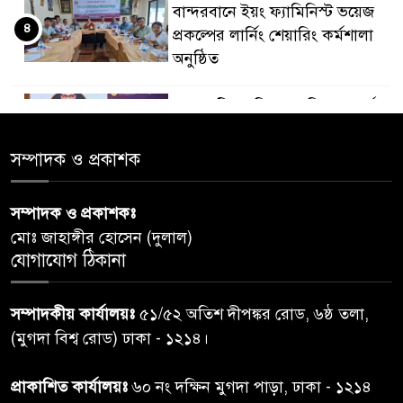
বান্দরবানে ইয়ং ফ্যামিনিস্ট ভয়েজ
৪
প্রকল্পের লার্নিং শেয়ারিং কর্মশালা
অনুষ্ঠিত
ডায়াবেটিস প্রতিরোধে বিজ্ঞান, ধর্ম ও
৫
সমাজের সমন্বিত ভূমিকা প্রয়োজন :
স্বাস্থ্য প্রতিমন্ত্রী
সম্পাদক ও প্রকাশক
পররাষ্ট্রমন্ত্রীর কা‌ছে ইউএনডিপির
সম্পাদক ও প্রকাশকঃ
৬
আবাসিক প্রতিনিধির পরিচয়পত্র
মোঃ জাহাঙ্গীর হোসেন (দুলাল)
পেশ
যোগাযোগ ঠিকানা
শেয়ার কেলেঙ্কারি: সাকিবের বিরুদ্ধে
৭
সম্পাদকীয় কার্যালয়ঃ
৫১/৫২ অতিশ দীপঙ্কর রোড, ৬ষ্ঠ তলা,
তদন্ত শেষ পর্যায়ে, দ্রুত চার্জশিট
(মুগদা বিশ্ব রোড) ঢাকা - ১২১৪।
রাতের মধ্যে ঢাকাসহ ১০ অঞ্চলে
প্রাকাশিত কার্যালয়ঃ
৬০ নং দক্ষিন মুগদা পাড়া, ঢাকা - ১২১৪
৮
ঝড়বৃষ্টির পূর্বাভাস