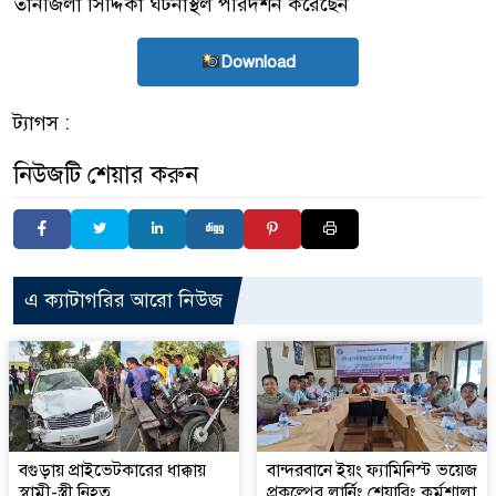
তানজিলা সিদ্দিকা ঘটনাস্থল পরিদর্শন করেছেন
Download
ট্যাগস :
নিউজটি শেয়ার করুন
এ ক্যাটাগরির আরো নিউজ
বগুড়ায় প্রাইভেটকারের ধাক্কায়
বান্দরবানে ইয়ং ফ্যামিনিস্ট ভয়েজ
স্বামী-স্ত্রী নিহত
প্রকল্পের লার্নিং শেয়ারিং কর্মশালা