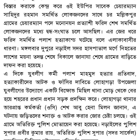
বিস্তার করাকে কেন্দ্র করে ওই ইউপির সাবেক চেয়ারম্যান
সাহিদুর রহমান সমর্থিত লোকজনদের সাথে চর মল্লিকপুর
গ্রামের চেয়ারম্যান পদে মনোনয়ন প্রত্যাশী ফরিদ শেখ সমর্থিত
লোকজনদের মধ্যে দ্বন্ধ-সংঘাত চলে আসছিল। এর জের ধরে
ফরিদ সমর্থিত পলাশ হত্যাকান্ড ঘটেছে বলে এলাকাবাসীর
ধারণা। মঙ্গলবার দুপুরে নড়াইল সদর হাসপাতাল মর্গে নিহতের
লাশের ময়না তদন্ত শেষে বিকালে জানাযা শেষে গ্রামের বাড়িতে
দাফন করা হয়েছে।
এ দিকে যুবলীগ কর্মী পলাশ মাহমুদ হত্যার প্রতিবাদ,
হত্যাকারীদের আটক ও ফাঁসির দাবিতে লোহাগড়া উপজেলা
যুবলীগের উদ্যোগে একটি বিক্ষোভ মিছিল থানা মোড় থেকে বের
হয়ে শহরের প্রধান প্রধান সড়ক প্রদক্ষিন করে। লোহাগড়া থানার
ভারপ্রাপ্ত কর্মকর্তা (ওসি) শেখ আবু হেনা মিলন জানান, এ
ঘটনায় জড়িতদের শনাক্ত ও আটক করার জোর চেষ্টা চলছে। ওই
গ্রামে অতিরিক্ত পুলিশ মোতায়েন করা হয়েছে। নড়াইলের পুলিশ
সুপার প্রবীর কুমার রায়, অতিরিক্ত পুলিশ সুপার (সদর সার্কেল)