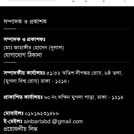
ডায়াবেটিস প্রতিরোধে বিজ্ঞান, ধর্ম ও
৫
সমাজের সমন্বিত ভূমিকা প্রয়োজন :
স্বাস্থ্য প্রতিমন্ত্রী
সম্পাদক ও প্রকাশক
পররাষ্ট্রমন্ত্রীর কা‌ছে ইউএনডিপির
সম্পাদক ও প্রকাশকঃ
৬
আবাসিক প্রতিনিধির পরিচয়পত্র
মোঃ জাহাঙ্গীর হোসেন (দুলাল)
পেশ
যোগাযোগ ঠিকানা
শেয়ার কেলেঙ্কারি: সাকিবের বিরুদ্ধে
৭
সম্পাদকীয় কার্যালয়ঃ
৫১/৫২ অতিশ দীপঙ্কর রোড, ৬ষ্ঠ তলা,
তদন্ত শেষ পর্যায়ে, দ্রুত চার্জশিট
(মুগদা বিশ্ব রোড) ঢাকা - ১২১৪।
রাতের মধ্যে ঢাকাসহ ১০ অঞ্চলে
প্রাকাশিত কার্যালয়ঃ
৬০ নং দক্ষিন মুগদা পাড়া, ঢাকা - ১২১৪
৮
ঝড়বৃষ্টির পূর্বাভাস
মোবাইলঃ
০১৮১৯২৩১৪৮৮
প্রধানমন্ত্রীর সঙ্গে দেখা করে স্বপ্নপূরণ
ই-মেইলঃ
ainbartabd @gmail.com
৯
অনুশ্রীর, মিলল হারমোনিয়াম
প্রয়োজনীয় লিঙ্ক