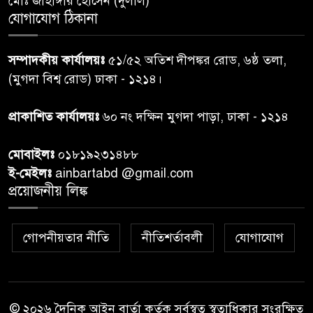
মোঃ জাহাঙ্গীর হোসেন (দুলাল)
পেশ
যোগাযোগ ঠিকানা
শেয়ার কেলেঙ্কারি: সাকিবের বিরুদ্ধে
৭
সম্পাদকীয় কার্যালয়ঃ
৫১/৫২ অতিশ দীপঙ্কর রোড, ৬ষ্ঠ তলা,
তদন্ত শেষ পর্যায়ে, দ্রুত চার্জশিট
(মুগদা বিশ্ব রোড) ঢাকা - ১২১৪।
রাতের মধ্যে ঢাকাসহ ১০ অঞ্চলে
প্রাকাশিত কার্যালয়ঃ
৬০ নং দক্ষিন মুগদা পাড়া, ঢাকা - ১২১৪
৮
ঝড়বৃষ্টির পূর্বাভাস
মোবাইলঃ
০১৮১৯২৩১৪৮৮
প্রধানমন্ত্রীর সঙ্গে দেখা করে স্বপ্নপূরণ
ই-মেইলঃ
ainbartabd @gmail.com
৯
অনুশ্রীর, মিলল হারমোনিয়াম
প্রয়োজনীয় লিঙ্ক
উপহার
গোপনীয়তার নীতি
নীতিশর্তাবলী
যোগাযোগ
২০ আগস্ট রাষ্ট্রপতি নির্বাচন,
১০
তফসিল প্রকাশ নির্বাচন কমিশনের
© ২০২৬ দৈনিক আইন বার্তা কর্তৃক সর্বস্বত্ব স্বত্বাধিকার সংরক্ষিত