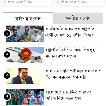
বুধবার, ২৯ জুলাই, ২০২৬
শনিবার, ২৫ জুলাই, ২০২৬
জনপ্রিয় সংবাদ
সর্বশেষ সংবাদ
কর্নেল অলি আহমদকে রাষ্ট্রপতি
১
প্রার্থী ঘোষণা ১১ দলীয় ঐক্যের
রাষ্ট্রপতি নির্বাচনে বিএনপির দুই
২
মনোনয়নপত্র সংগ্রহ
কাল এসএসসি পরীক্ষার ফল প্রকাশ
৩
উদ্বোধন করবেন শিক্ষামন্ত্রী
বাংলাদেশের মাটিতে ভারতের
৪
সিরিজ নিয়ে নতুন শঙ্কা