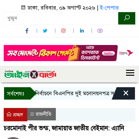
ঢাকা, রবিবার, ০৯ অগাস্ট ২০২৬ |
ই-পেপার
×
রাষ্ট্রপতি নির্বাচনে বিএনপির দুই মনোনয়নপত্র সংগ্রহ
কাল এ
সর্বশেষঃ
রাজনীতি
প্রচ্ছদ
চরমোনাই পীর ভন্ড, জামায়াত জাতীয় বেইমান: এ্যানি