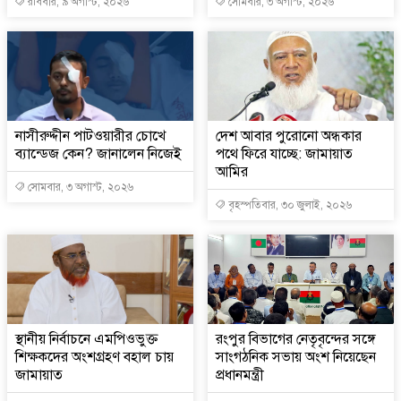
রবিবার, ৯ অগাস্ট, ২০২৬
সোমবার, ৩ অগাস্ট, ২০২৬
নাসীরুদ্দীন পাটওয়ারীর চোখে
দেশ আবার পুরোনো অন্ধকার
ব্যান্ডেজ কেন? জানালেন নিজেই
পথে ফিরে যাচ্ছে: জামায়াত
আমির
সোমবার, ৩ অগাস্ট, ২০২৬
বৃহস্পতিবার, ৩০ জুলাই, ২০২৬
স্থানীয় নির্বাচনে এমপিওভুক্ত
রংপুর বিভাগের নেতৃবৃন্দের সঙ্গে
শিক্ষকদের অংশগ্রহণ বহাল চায়
সাংগঠনিক সভায় অংশ নিয়েছেন
জামায়াত
প্রধানমন্ত্রী