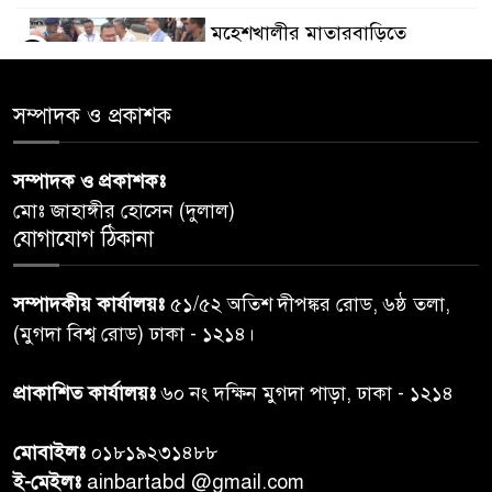
মহেশখালীর মাতারবাড়িতে
৫
পৌঁছেছেন প্রধানমন্ত্রী
সম্পাদক ও প্রকাশক
ডিএমপির অভিযানে ৫০৪ জন
৬
গ্রেপ্তার, মামলা ৩৫
সম্পাদক ও প্রকাশকঃ
মোঃ জাহাঙ্গীর হোসেন (দুলাল)
গাজার ধ্বংসস্তূপে মিলল আরও ১৯
যোগাযোগ ঠিকানা
৭
লাশ, নিখোঁজ ৮ হাজারের বেশি
সম্পাদকীয় কার্যালয়ঃ
৫১/৫২ অতিশ দীপঙ্কর রোড, ৬ষ্ঠ তলা,
কুলাউড়া সীমান্তে বিএসএফের
(মুগদা বিশ্ব রোড) ঢাকা - ১২১৪।
৮
গুলিতে বাংলাদেশি যুবক নিহত
প্রাকাশিত কার্যালয়ঃ
৬০ নং দক্ষিন মুগদা পাড়া, ঢাকা - ১২১৪
বাংলাদেশি বৃদ্ধকে বিএসএফ ধরে
৯
মোবাইলঃ
০১৮১৯২৩১৪৮৮
নেওয়ার পর ভারতীয় নাগরিক আটক
ই-মেইলঃ
ainbartabd @gmail.com