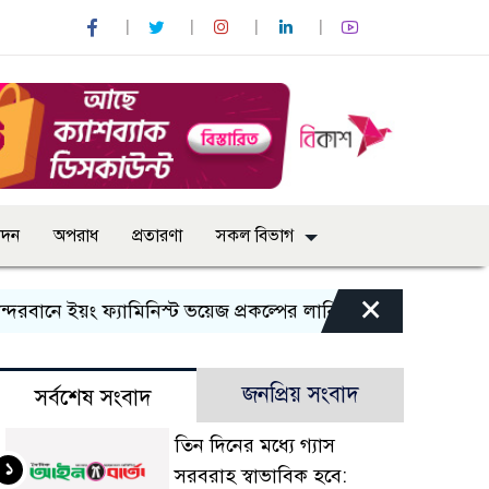
োদন
অপরাধ
প্রতারণা
সকল বিভাগ
×
নে ইয়ং ফ্যামিনিস্ট ভয়েজ প্রকল্পের লার্নিং শেয়ারিং কর্মশালা অনুষ্ঠ
জনপ্রিয় সংবাদ
সর্বশেষ সংবাদ
তিন দিনের মধ্যে গ্যাস
১
সরবরাহ স্বাভাবিক হবে: