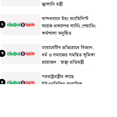
জ্বালানি মন্ত্রী
বান্দরবানে ইয়ং ফ্যামিনিস্ট
২
ভয়েজ প্রকল্পের লার্নিং শেয়ারিং
কর্মশালা অনুষ্ঠিত
ডায়াবেটিস প্রতিরোধে বিজ্ঞান,
৩
ধর্ম ও সমাজের সমন্বিত ভূমিকা
প্রয়োজন : স্বাস্থ্য প্রতিমন্ত্রী
পররাষ্ট্রমন্ত্রীর কা‌ছে
৪
ইউএনডিপির আবাসিক
প্রতিনিধির পরিচয়পত্র পেশ
শেয়ার কেলেঙ্কারি: সাকিবের
৫
বিরুদ্ধে তদন্ত শেষ পর্যায়ে, দ্রুত