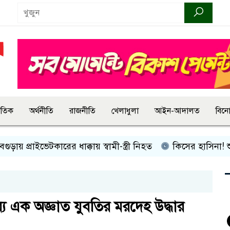
জাতিক
অর্থনীতি
রাজনীতি
খেলাধুলা
আইন-আদালত
বিন
 প্রাইভেটকারের ধাক্কায় স্বামী-স্ত্রী নিহত
কিসের হাসিনা! শুধু আওয়
 এক অজ্ঞাত যুবতির মরদেহ উদ্ধার