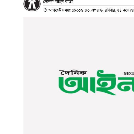
দৈনিক আইন বার্তা
আপডেট সময়ঃ ০৯:৩৬:৫০ অপরাহ্ন, রবিবার, ২১ নভেম্ব