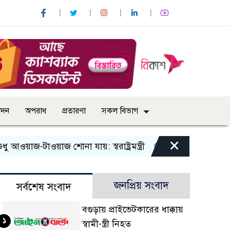
োদন
অপরাধ
প্রতারণা
সকল বিভাগ
×
াজ-টাওয়াজ শোনা যায়: স্বরাষ্ট্রমন্ত্রী
তিন দিনের মধ্যে গ্যাস সর
জনপ্রিয় সংবাদ
সর্বশেষ সংবাদ
বগুড়ায় প্রাইভেটকারের ধাক্কায়
১
স্বামী-স্ত্রী নিহত