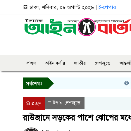
ঢাকা, শনিবার, ০৮ অগাস্ট ২০২৬ |
ই-পেপার
প্রচ্ছদ
আইন কর্ণার
জাতীয়
দেশজুড়ে
আন্তর্
বগুড়ায়
সর্বশেষঃ
টপ ৯
দেশজুড়ে
,
প্রচ্ছদ
রাউজানে সড়কের পাশে ঝোপের মধ্যে