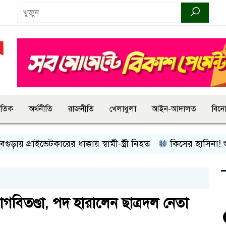
জাতিক
অর্থনীতি
রাজনীতি
খেলাধুলা
আইন-আদালত
বিন
য় প্রাইভেটকারের ধাক্কায় স্বামী-স্ত্রী নিহত
কিসের হাসিনা! শুধু আওয়
ে বাগবিতণ্ডা, পদ হারালেন ছাত্রদল নেতা