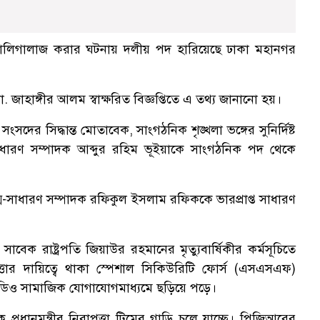
যদের গালিগালাজ করার ঘটনায় দলীয় পদ হারিয়েছে ঢাকা মহানগর
জাহাঙ্গীর আলম স্বাক্ষরিত বিজ্ঞপ্তিতে এ তথ্য জানানো হয়।
য় সংসদের সিদ্ধান্ত মোতাবেক, সাংগঠনিক শৃঙ্খলা ভঙ্গের সুনির্দিষ্ট
াধারণ সম্পাদক আব্দুর রহিম ভূইয়াকে সাংগঠনিক পদ থেকে
ম-সাধারণ সম্পাদক রফিকুল ইসলাম রফিককে ভারপ্রাপ্ত সাধারণ
াবেক রাষ্ট্রপতি জিয়াউর রহমানের মৃত্যুবার্ষিকীর কর্মসূচিতে
াপত্তার দায়িত্বে থাকা স্পেশাল সিকিউরিটি ফোর্স (এসএসএফ)
 ভিডিও সামাজিক যোগাযোগমাধ্যমে ছড়িয়ে পড়ে।
্রধানমন্ত্রীর নিরাপত্তা টিমের গাড়ি চলে যাচ্ছে। পিজিআরের