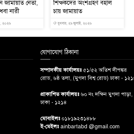
ন জামায়াত নেতা,
শিক্ষকদের অংশগ্রহণ বহাল
ধবা নারী
চায় জামায়াত
ই, ২০২৬
বুধবার, ২৯ জুলাই, ২০২৬
যোগাযোগ ঠিকানা
সম্পাদকীয় কার্যালয়ঃ
৫১/৫২ অতিশ দীপঙ্কর
রোড, ৬ষ্ঠ তলা, (মুগদা বিশ্ব রোড) ঢাকা - ১২
প্রাকাশিত কার্যালয়ঃ
৬০ নং দক্ষিন মুগদা পাড়া,
ঢাকা - ১২১৪
মোবাইলঃ
০১৮১৯২৩১৪৮৮
ই-মেইলঃ
ainbartabd @gmail.com