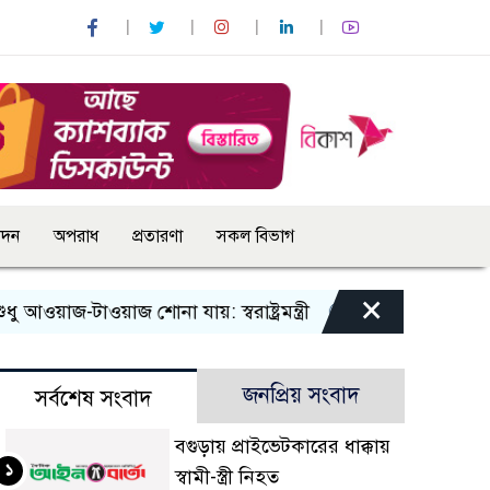
োদন
অপরাধ
প্রতারণা
সকল বিভাগ
×
াজ-টাওয়াজ শোনা যায়: স্বরাষ্ট্রমন্ত্রী
তিন দিনের মধ্যে গ্যাস সর
জনপ্রিয় সংবাদ
সর্বশেষ সংবাদ
বগুড়ায় প্রাইভেটকারের ধাক্কায়
১
স্বামী-স্ত্রী নিহত