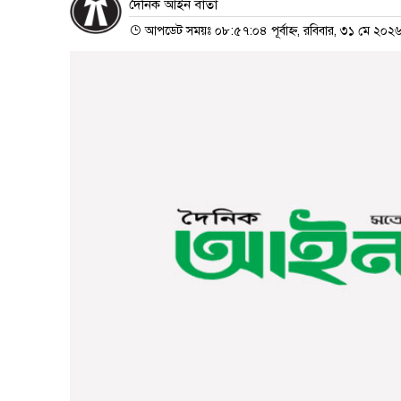
দৈনিক আইন বার্তা
আপডেট সময়ঃ ০৮:৫৭:০৪ পূর্বাহ্ন, রবিবার, ৩১ মে ২০২