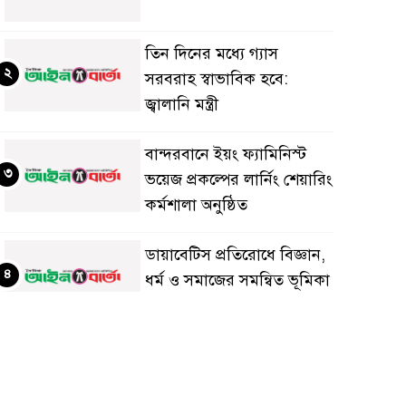
তিন দিনের মধ্যে গ্যাস
২
সরবরাহ স্বাভাবিক হবে:
জ্বালানি মন্ত্রী
বান্দরবানে ইয়ং ফ্যামিনিস্ট
৩
ভয়েজ প্রকল্পের লার্নিং শেয়ারিং
কর্মশালা অনুষ্ঠিত
ডায়াবেটিস প্রতিরোধে বিজ্ঞান,
৪
ধর্ম ও সমাজের সমন্বিত ভূমিকা
প্রয়োজন : স্বাস্থ্য প্রতিমন্ত্রী
পররাষ্ট্রমন্ত্রীর কা‌ছে
৫
ইউএনডিপির আবাসিক
প্রতিনিধির পরিচয়পত্র পেশ