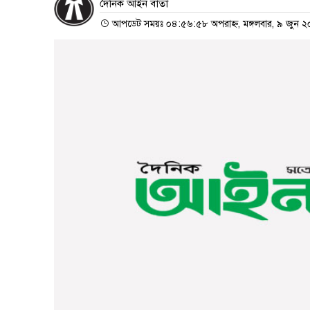
দৈনিক আইন বার্তা
আপডেট সময়ঃ ০৪:৫৬:৫৮ অপরাহ্ন, মঙ্গলবার, ৯ জুন 