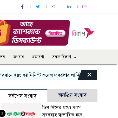
োদন
অপরাধ
প্রতারণা
সকল বিভাগ
×
ইয়ং ফ্যামিনিস্ট ভয়েজ প্রকল্পের লার্নিং শেয়ারিং কর্মশালা অনুষ্ঠিত
জনপ্রিয় সংবাদ
সর্বশেষ সংবাদ
তিন দিনের মধ্যে গ্যাস
১
সরবরাহ স্বাভাবিক হবে: