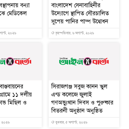
বস্থাপনায় বন্যা
বাংলাদেশ সেনাবাহিনীর
মাঝে মেডিকেল
উদ্যোগে স্থাপিত সৌরচালিত
সুপেয় পানির পাম্প উদ্বোধন
অগাস্ট, ২০২৬
বৃহস্পতিবার, ৬ অগাস্ট, ২০২৬
াস্তবায়নের
সিরাজগঞ্জ সবুজ কানন স্কুল
গ্রামে ১১ দলীয়
এন্ড কলেজে জুলাই
্ষোভ মিছিল ও
গণঅভ্যুথান দিবস ও পুরুষ্কার
বিতরনী অনুষ্ঠান অনুষ্ঠিত
ট, ২০২৬
বুধবার, ৫ অগাস্ট, ২০২৬