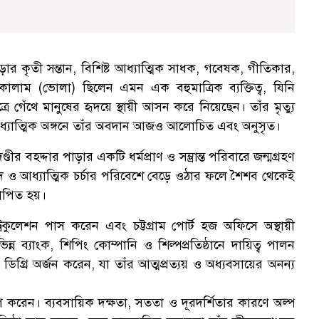
ার কৃতী সন্তান, বিশিষ্ট আধ্যাত্মিক সাধক, গবেষক, গীতিকার,
লাম (ভোলা) ছিলেন এমন এক বহুমাত্রিক ব্যক্তিত্ব, যিনি
 গেঁথে মানুষের হৃদয়ে স্থায়ী আসন করে নিয়েছেন। তাঁর মৃত্যু
াত্মিক অঙ্গনে তাঁর অবদান আজও আলোচিত এবং অনুসৃত।
 বহদ্দার পাড়ার একটি ধর্মপ্রাণ ও সম্ভ্রান্ত পরিবারে জন্মগ্রহণ
ও আধ্যাত্মিক চর্চার পরিবেশে বেড়ে ওঠার ফলে শৈশব থেকেই
রোপিত হয়।
্রিকুলেশন পাস করেন এবং চট্টগ্রাম পোর্ট হজ অফিসে অস্থায়ী
ন ব্যাংক, শিপিং কোম্পানি ও শিল্পপ্রতিষ্ঠানে দায়িত্ব পালন
িগ্রি অর্জন করেন, যা তাঁর আত্মপ্রত্যয় ও অধ্যবসায়ের অনন্য
 করেন। ব্যবসায়িক দক্ষতা, সততা ও দূরদর্শিতার কারণে অল্প