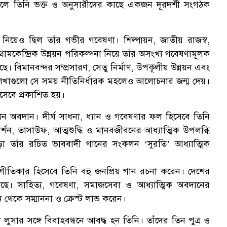
য়। ফলে তিনি ভক্ত ও অনুসারীদের কাছে একজন দূরদর্শী সংগঠক
য়ন নিয়েও ছিল তাঁর গভীর গবেষণা। শিল্পায়ন, জাতীয় রাজস্ব,
ট্টগ্রামকেন্দ্রিক উন্নয়ন পরিকল্পনা নিয়ে তাঁর অসংখ্য গবেষণামূলক
েছে। বিমানবন্দর সম্প্রসারণ, সেতু নির্মাণ, উপকূলীয় উন্নয়ন এবং
মী লেখাগুলো সে সময় নীতিনির্ধারক মহলেও আলোচনার জন্ম দেয়।
িসেবে প্রকাশিত হয়।
যবান অবদান। দীর্ঘ সাধনা, ধ্যান ও গবেষণার ফল হিসেবে তিনি
 দর্শন, তাসাউফ, আত্মশুদ্ধি ও মানবজীবনের আধ্যাত্মিক উপলব্ধি
ড়া তাঁর রচিত ভাববাদী গানের সংকলন ‘সুরতি’ আধ্যাত্মিক
গীতিকার হিসেবে তিনি বহু জনপ্রিয় গান রচনা করেন। দেশের
য়েছে। সাহিত্য, গবেষণা, সমাজসেবা ও আধ্যাত্মিক অবদানের
ঠন থেকে সম্মাননা ও ক্রেস্ট লাভ করেন।
সার সঙ্গে বিবাহবন্ধনে আবদ্ধ হন তিনি। তাঁদের তিন পুত্র ও