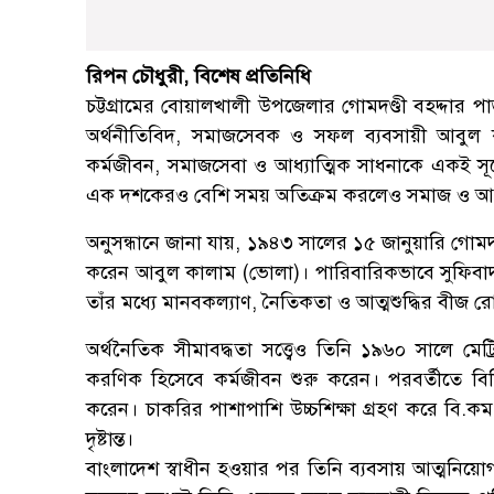
রিপন চৌধুরী, বিশেষ প্রতিনিধি
চট্টগ্রামের বোয়ালখালী উপজেলার গোমদণ্ডী বহদ্দার পাড়
অর্থনীতিবিদ, সমাজসেবক ও সফল ব্যবসায়ী আবুল কা
কর্মজীবন, সমাজসেবা ও আধ্যাত্মিক সাধনাকে একই সূত্রে
এক দশকেরও বেশি সময় অতিক্রম করলেও সমাজ ও আধ্য
অনুসন্ধানে জানা যায়, ১৯৪৩ সালের ১৫ জানুয়ারি গোমদণ্ডীর
করেন আবুল কালাম (ভোলা)। পারিবারিকভাবে সুফিবাদ 
তাঁর মধ্যে মানবকল্যাণ, নৈতিকতা ও আত্মশুদ্ধির বীজ 
অর্থনৈতিক সীমাবদ্ধতা সত্ত্বেও তিনি ১৯৬০ সালে মেট
করণিক হিসেবে কর্মজীবন শুরু করেন। পরবর্তীতে বিভিন্
করেন। চাকরির পাশাপাশি উচ্চশিক্ষা গ্রহণ করে বি.কম ড
দৃষ্টান্ত।
বাংলাদেশ স্বাধীন হওয়ার পর তিনি ব্যবসায় আত্মনিয়োগ