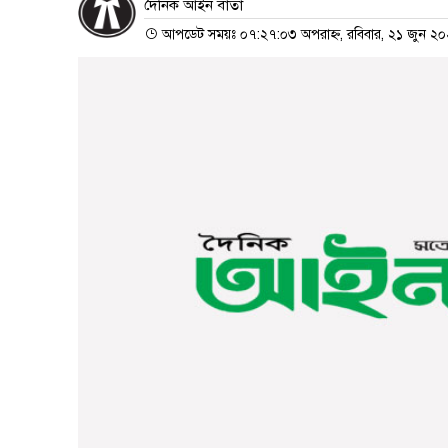
দৈনিক আইন বার্তা
আপডেট সময়ঃ ০৭:২৭:০৩ অপরাহ্ন, রবিবার, ২১ জুন ২