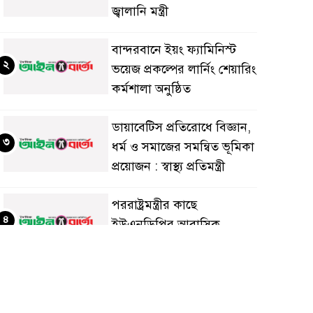
জ্বালানি মন্ত্রী
বান্দরবানে ইয়ং ফ্যামিনিস্ট
২
ভয়েজ প্রকল্পের লার্নিং শেয়ারিং
কর্মশালা অনুষ্ঠিত
ডায়াবেটিস প্রতিরোধে বিজ্ঞান,
৩
ধর্ম ও সমাজের সমন্বিত ভূমিকা
প্রয়োজন : স্বাস্থ্য প্রতিমন্ত্রী
পররাষ্ট্রমন্ত্রীর কা‌ছে
৪
ইউএনডিপির আবাসিক
প্রতিনিধির পরিচয়পত্র পেশ
শেয়ার কেলেঙ্কারি: সাকিবের
৫
বিরুদ্ধে তদন্ত শেষ পর্যায়ে, দ্রুত