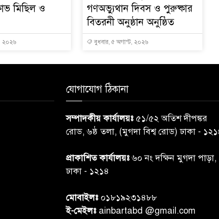
্ষোভ মিছিল ও
গণঅভ্যুথান দিবস ও পুরুষ্কার
বিতরনী অনুষ্ঠান অনুষ্ঠিত
ট, ২০২৬
বুধবার, ৫ অগাস্ট, ২০২৬
যোগাযোগ ঠিকানা
সম্পাদকীয় কার্যালয়ঃ
৫১/৫২ অতিশ দীপঙ্কর
রোড, ৬ষ্ঠ তলা, (মুগদা বিশ্ব রোড) ঢাকা - ১২
প্রাকাশিত কার্যালয়ঃ
৬০ নং দক্ষিন মুগদা পাড়া,
ঢাকা - ১২১৪
মোবাইলঃ
০১৮১৯২৩১৪৮৮
ই-মেইলঃ
ainbartabd @gmail.com