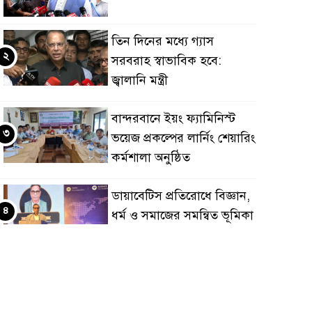
তিন দিনের মধ্যে গ্যাস
২
সরবরাহ স্বাভাবিক হবে:
জ্বালানি মন্ত্রী
বান্দরবানে ইয়ং ফ্যামিনিস্ট
৩
ভয়েজ প্রকল্পের লার্নিং শেয়ারিং
কর্মশালা অনুষ্ঠিত
ডায়াবেটিস প্রতিরোধে বিজ্ঞান,
৪
ধর্ম ও সমাজের সমন্বিত ভূমিকা
প্রয়োজন : স্বাস্থ্য প্রতিমন্ত্রী
পররাষ্ট্রমন্ত্রীর কা‌ছে
৫
ইউএনডিপির আবাসিক
প্রতিনিধির পরিচয়পত্র পেশ