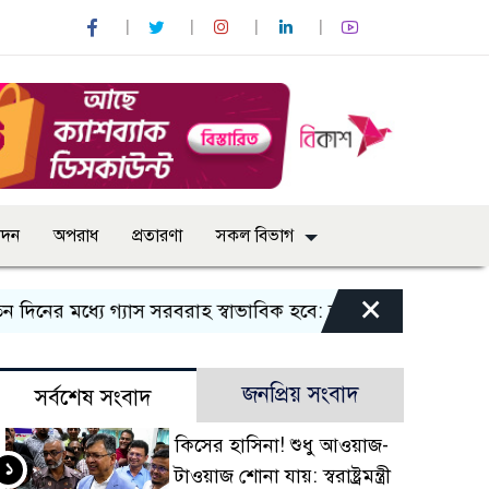
োদন
অপরাধ
প্রতারণা
সকল বিভাগ
×
র মধ্যে গ্যাস সরবরাহ স্বাভাবিক হবে: জ্বালানি মন্ত্রী
বান্দরবান
জনপ্রিয় সংবাদ
সর্বশেষ সংবাদ
কিসের হাসিনা! শুধু আওয়াজ-
১
টাওয়াজ শোনা যায়: স্বরাষ্ট্রমন্ত্রী