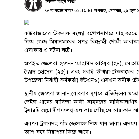
দৈনিক আইন বার্তা
আপডেট সময়ঃ ০৬:৩১:৩৩ অপরাহ্ন, সোমবার, ২৯ জুন 
কক্সবাজারের টেকনাফ সংলগ্ন বঙ্গোপসাগরে মাছ ধরতে 
নিয়ে গেছে মিয়ানমারের সশস্ত্র বিদ্রোহী গোষ্ঠী আরা
এলাকায় এ ঘটনা ঘটে।
অপহৃত জেলেরা হলেন- মোহাম্মদ আইয়ুব (২৪), মোহাম্
ছৈয়দ হোসেন (২৫)। এবং সবাই উখিয়া-টেকনাফের রোহিঙ
উপজেলা নির্বাহী কর্মকর্তা( ইউএনও) এসএম অনীক চৌধ
স্থানীয় জেলেরা জানান,রোববার দুপুরে প্রতিদিনের 
ডেইল গ্রামের বাসিন্দা আলী আহমদের মালিকানাধীন 
ট্রলারটি ছেড়া দ্বীপসংলগ্ন এলাকায় পৌঁছালে আরাকান 
এরপর ট্রলারসহ পাঁচ জেলেকে নিয়ে যান তারা। এসময় 
ত্যাগ করে নিরাপদে ফিরে আসে।