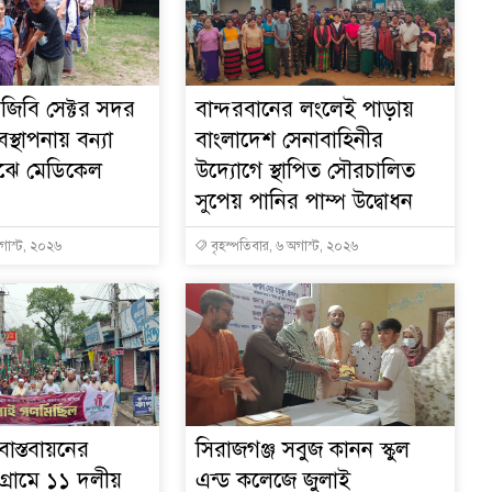
িজিবি সেক্টর সদর
বান্দরবানের লংলেই পাড়ায়
ক
বস্থাপনায় বন্যা
বাংলাদেশ সেনাবাহিনীর
মাঝে মেডিকেল
উদ্যোগে স্থাপিত সৌরচালিত
সুপেয় পানির পাম্প উদ্বোধন
অগাস্ট, ২০২৬
বৃহস্পতিবার, ৬ অগাস্ট, ২০২৬
াস্তবায়নের
সিরাজগঞ্জ সবুজ কানন স্কুল
গ্রামে ১১ দলীয়
এন্ড কলেজে জুলাই