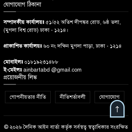
যোগাযোগ ঠিকানা
প্রধানমন্ত্রীর সঙ্গে দেখা করে স্বপ্নপূরণ
৭
সম্পাদকীয় কার্যালয়ঃ
৫১/৫২ অতিশ দীপঙ্কর রোড, ৬ষ্ঠ তলা,
অনুশ্রীর, মিলল হারমোনিয়াম
(মুগদা বিশ্ব রোড) ঢাকা - ১২১৪।
উপহার
প্রাকাশিত কার্যালয়ঃ
৬০ নং দক্ষিন মুগদা পাড়া, ঢাকা - ১২১৪
২০ আগস্ট রাষ্ট্রপতি নির্বাচন,
৮
তফসিল প্রকাশ নির্বাচন কমিশনের
মোবাইলঃ
০১৮১৯২৩১৪৮৮
ই-মেইলঃ
ainbartabd @gmail.com
বান্দরবান বিজিবি সেক্টর সদর দপ্তর
প্রয়োজনীয় লিঙ্ক
৯
এর ব্যবস্থাপনায় বন্যা দুর্গতদের
মাঝে মেডিকেল ক্যাম্পেইন
গোপনীয়তার নীতি
নীতিশর্তাবলী
যোগাযোগ
বান্দরবানের লংলেই পাড়ায়
১০
বাংলাদেশ সেনাবাহিনীর উদ্যোগে
স্থাপিত সৌরচালিত সুপেয় পানির
পাম্প উদ্বোধন
© ২০২৬ দৈনিক আইন বার্তা কর্তৃক সর্বস্বত্ব স্বত্বাধিকার সংরক্ষিত