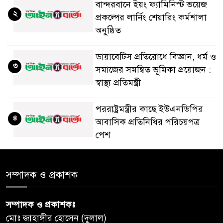
বান্দরবানে ইয়ং ফ্যামিনিস্ট ভয়েজ
২
প্রকল্পের লার্নিং শেয়ারিং কর্মশালা
অনুষ্ঠিত
ডায়াবেটিস প্রতিরোধে বিজ্ঞান, ধর্ম ও
৩
সমাজের সমন্বিত ভূমিকা প্রয়োজন :
স্বাস্থ্য প্রতিমন্ত্রী
পররাষ্ট্রমন্ত্রীর কা‌ছে ইউএনডিপির
৪
আবাসিক প্রতিনিধির পরিচয়পত্র
পেশ
শেয়ার কেলেঙ্কারি: সাকিবের বিরুদ্ধে
৫
সম্পাদক ও প্রকাশক
তদন্ত শেষ পর্যায়ে, দ্রুত চার্জশিট
সম্পাদক ও প্রকাশকঃ
রাতের মধ্যে ঢাকাসহ ১০ অঞ্চলে
৬
মোঃ জাহাঙ্গীর হোসেন (দুলাল)
ঝড়বৃষ্টির পূর্বাভাস