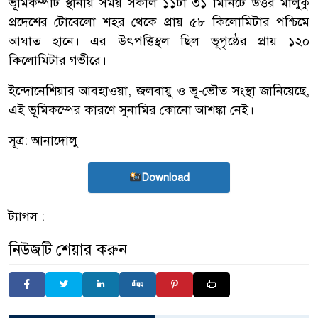
ভূমিকম্পটি স্থানীয় সময় সকাল ১১টা ৩১ মিনিটে উত্তর মালুকু
প্রদেশের টোবেলো শহর থেকে প্রায় ৫৮ কিলোমিটার পশ্চিমে
আঘাত হানে। এর উৎপত্তিস্থল ছিল ভূপৃষ্ঠের প্রায় ১২০
কিলোমিটার গভীরে।
ইন্দোনেশিয়ার আবহাওয়া, জলবায়ু ও ভূ-ভৌত সংস্থা জানিয়েছে,
এই ভূমিকম্পের কারণে সুনামির কোনো আশঙ্কা নেই।
সূত্র: আনাদোলু
Download
ট্যাগস :
নিউজটি শেয়ার করুন