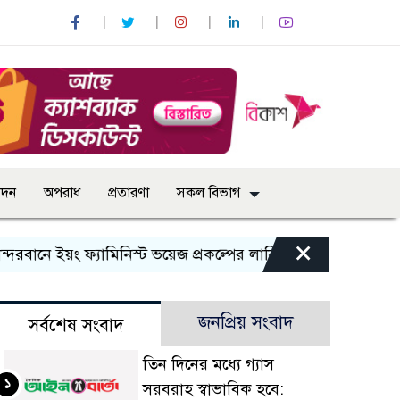
োদন
অপরাধ
প্রতারণা
সকল বিভাগ
×
বানে ইয়ং ফ্যামিনিস্ট ভয়েজ প্রকল্পের লার্নিং শেয়ারিং কর্মশালা অনুষ্
জনপ্রিয় সংবাদ
সর্বশেষ সংবাদ
তিন দিনের মধ্যে গ্যাস
১
সরবরাহ স্বাভাবিক হবে: