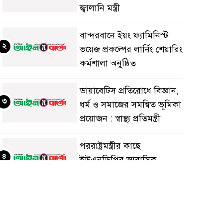
জ্বালানি মন্ত্রী
বান্দরবানে ইয়ং ফ্যামিনিস্ট
২
ভয়েজ প্রকল্পের লার্নিং শেয়ারিং
কর্মশালা অনুষ্ঠিত
ডায়াবেটিস প্রতিরোধে বিজ্ঞান,
৩
ধর্ম ও সমাজের সমন্বিত ভূমিকা
প্রয়োজন : স্বাস্থ্য প্রতিমন্ত্রী
পররাষ্ট্রমন্ত্রীর কা‌ছে
৪
ইউএনডিপির আবাসিক
প্রতিনিধির পরিচয়পত্র পেশ
শেয়ার কেলেঙ্কারি: সাকিবের
৫
বিরুদ্ধে তদন্ত শেষ পর্যায়ে, দ্রুত