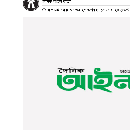
দৈনিক আইন বার্তা
আপডেট সময়ঃ ০৭:৩২:২৭ অপরাহ্ন, সোমবার, ২০ সেপ্টেম