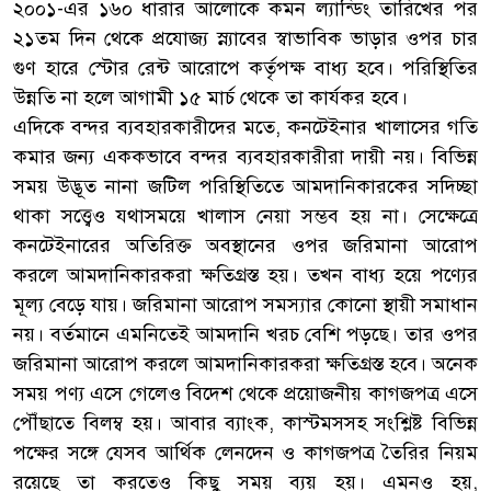
২০০১-এর ১৬০ ধারার আলোকে কমন ল্যান্ডিং তারিখের পর
২১তম দিন থেকে প্রযোজ্য স্ন্যাবের স্বাভাবিক ভাড়ার ওপর চার
গুণ হারে স্টোর রেন্ট আরোপে কর্তৃপক্ষ বাধ্য হবে। পরিস্থিতির
উন্নতি না হলে আগামী ১৫ মার্চ থেকে তা কার্যকর হবে।
এদিকে বন্দর ব্যবহারকারীদের মতে, কনটেইনার খালাসের গতি
কমার জন্য এককভাবে বন্দর ব্যবহারকারীরা দায়ী নয়। বিভিন্ন
সময় উদ্ভূত নানা জটিল পরিস্থিতিতে আমদানিকারকের সদিচ্ছা
থাকা সত্ত্বেও যথাসময়ে খালাস নেয়া সম্ভব হয় না। সেক্ষেত্রে
কনটেইনারের অতিরিক্ত অবস্থানের ওপর জরিমানা আরোপ
করলে আমদানিকারকরা ক্ষতিগ্রস্ত হয়। তখন বাধ্য হয়ে পণ্যের
মূল্য বেড়ে যায়। জরিমানা আরোপ সমস্যার কোনো স্থায়ী সমাধান
নয়। বর্তমানে এমনিতেই আমদানি খরচ বেশি পড়ছে। তার ওপর
জরিমানা আরোপ করলে আমদানিকারকরা ক্ষতিগ্রস্ত হবে। অনেক
সময় পণ্য এসে গেলেও বিদেশ থেকে প্রয়োজনীয় কাগজপত্র এসে
পৌঁছাতে বিলম্ব হয়। আবার ব্যাংক, কাস্টমসসহ সংশ্লিষ্ট বিভিন্ন
পক্ষের সঙ্গে যেসব আর্থিক লেনদেন ও কাগজপত্র তৈরির নিয়ম
রয়েছে তা করতেও কিছু সময় ব্যয় হয়। এমনও হয়,