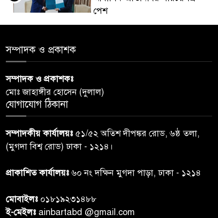
পেশ
শেয়ার কেলেঙ্কারি: সাকিবের বিরুদ্ধে
৫
সম্পাদক ও প্রকাশক
তদন্ত শেষ পর্যায়ে, দ্রুত চার্জশিট
সম্পাদক ও প্রকাশকঃ
রাতের মধ্যে ঢাকাসহ ১০ অঞ্চলে
৬
মোঃ জাহাঙ্গীর হোসেন (দুলাল)
ঝড়বৃষ্টির পূর্বাভাস
যোগাযোগ ঠিকানা
প্রধানমন্ত্রীর সঙ্গে দেখা করে স্বপ্নপূরণ
৭
সম্পাদকীয় কার্যালয়ঃ
৫১/৫২ অতিশ দীপঙ্কর রোড, ৬ষ্ঠ তলা,
অনুশ্রীর, মিলল হারমোনিয়াম
(মুগদা বিশ্ব রোড) ঢাকা - ১২১৪।
উপহার
প্রাকাশিত কার্যালয়ঃ
৬০ নং দক্ষিন মুগদা পাড়া, ঢাকা - ১২১৪
২০ আগস্ট রাষ্ট্রপতি নির্বাচন,
৮
তফসিল প্রকাশ নির্বাচন কমিশনের
মোবাইলঃ
০১৮১৯২৩১৪৮৮
ই-মেইলঃ
ainbartabd @gmail.com
বান্দরবান বিজিবি সেক্টর সদর দপ্তর