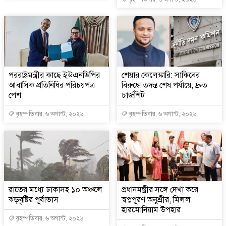
পররাষ্ট্রমন্ত্রীর কা‌ছে ইউএনডিপির
শেয়ার কেলেঙ্কারি: সাকিবের
আবাসিক প্রতিনিধির পরিচয়পত্র
বিরুদ্ধে তদন্ত শেষ পর্যায়ে, দ্রুত
পেশ
চার্জশিট
বৃহস্পতিবার, ৬ অগাস্ট, ২০২৬
বৃহস্পতিবার, ৬ অগাস্ট, ২০২৬
রাতের মধ্যে ঢাকাসহ ১০ অঞ্চলে
প্রধানমন্ত্রীর সঙ্গে দেখা করে
ঝড়বৃষ্টির পূর্বাভাস
স্বপ্নপূরণ অনুশ্রীর, মিলল
হারমোনিয়াম উপহার
বৃহস্পতিবার, ৬ অগাস্ট, ২০২৬