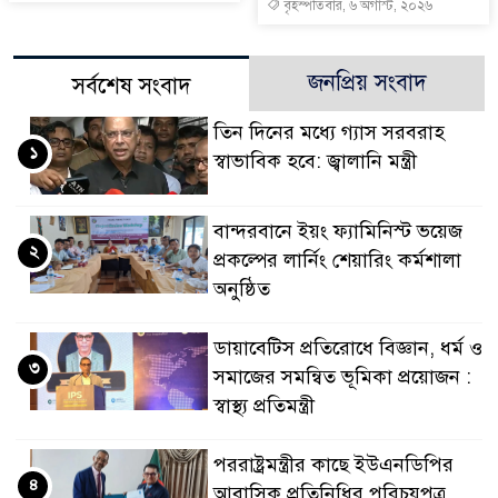
বৃহস্পতিবার, ৬ অগাস্ট, ২০২৬
জনপ্রিয় সংবাদ
সর্বশেষ সংবাদ
তিন দিনের মধ্যে গ্যাস সরবরাহ
১
স্বাভাবিক হবে: জ্বালানি মন্ত্রী
বান্দরবানে ইয়ং ফ্যামিনিস্ট ভয়েজ
২
প্রকল্পের লার্নিং শেয়ারিং কর্মশালা
অনুষ্ঠিত
ডায়াবেটিস প্রতিরোধে বিজ্ঞান, ধর্ম ও
৩
সমাজের সমন্বিত ভূমিকা প্রয়োজন :
স্বাস্থ্য প্রতিমন্ত্রী
পররাষ্ট্রমন্ত্রীর কা‌ছে ইউএনডিপির
৪
আবাসিক প্রতিনিধির পরিচয়পত্র