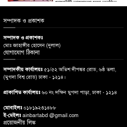
সোসাইটি আলোচনা সভা অনুষ্ঠিত
‘জুলাইয়ের চেতনায় গড়িব দেশ’,
সম্পাদক ও প্রকাশক
৫
লামায় যথাযোগ্য মর্যাদায় পালিত
হইল ‘জুলাই গণ-অভ্যুত্থান
সম্পাদক ও প্রকাশকঃ
দিবস-২০২৬’।
মোঃ জাহাঙ্গীর হোসেন (দুলাল)
যোগাযোগ ঠিকানা
নরসিংদীতে জুলাই শহীদদের স্মরণে
৬
দোয়া মাহফিল ও ৯৩ জন দুস্থের
সম্পাদকীয় কার্যালয়ঃ
৫১/৫২ অতিশ দীপঙ্কর রোড, ৬ষ্ঠ তলা,
মাঝে ১৩ লক্ষ ১৫ হাজার টাকা
বিতরণ
(মুগদা বিশ্ব রোড) ঢাকা - ১২১৪।
বান্দরবানে বন্যায় ক্ষতিগ্রস্তদের
প্রাকাশিত কার্যালয়ঃ
৬০ নং দক্ষিন মুগদা পাড়া, ঢাকা - ১২১৪
৭
বিএনপি”র ত্রাণ বিতরণ
মোবাইলঃ
০১৮১৯২৩১৪৮৮
ই-মেইলঃ
ainbartabd @gmail.com
দক্ষিণ চট্টগ্রামের এক অসহায় ও
প্রয়োজনীয় লিঙ্ক
৮
আশ্রয়হীন পরিবারের পাশে দাঁড়িয়ে