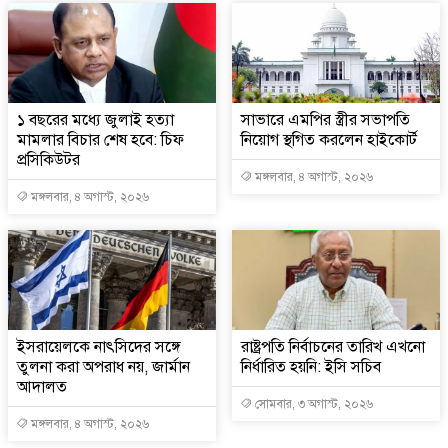
১ বছরের মধ্যে জুলাই হত্যা
সাভারে এমপির স্ত্রীর সভাপতি
মামলার বিচার শেষ হবে: চিফ
নিয়োগ স্থগিত করলেন হাইকোর্ট
প্রসিকিউটর
মঙ্গলবার, ৪ অগাস্ট, ২০২৬
মঙ্গলবার, ৪ অগাস্ট, ২০২৬
ইসরায়েলকে নাৎসিদের সঙ্গে
রাষ্ট্রপতি নির্বাচনের তারিখ এখনো
তুলনা করা অপরাধ নয়, জার্মান
নির্ধারিত হয়নি: ইসি সচিব
আদালত
সোমবার, ৩ অগাস্ট, ২০২৬
মঙ্গলবার, ৪ অগাস্ট, ২০২৬