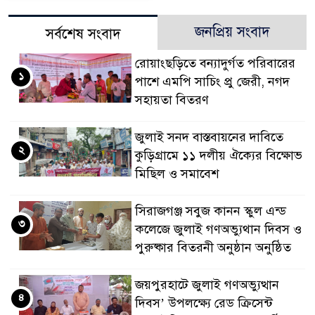
জনপ্রিয় সংবাদ
সর্বশেষ সংবাদ
রোয়াংছড়িতে বন্যাদুর্গত পরিবারের
১
পাশে এমপি সাচিং প্রু জেরী, নগদ
সহায়তা বিতরণ
জুলাই সনদ বাস্তবায়নের দাবিতে
২
কুড়িগ্রামে ১১ দলীয় ঐক্যের বিক্ষোভ
মিছিল ও সমাবেশ
সিরাজগঞ্জ সবুজ কানন স্কুল এন্ড
৩
কলেজে জুলাই গণঅভ্যুথান দিবস ও
পুরুষ্কার বিতরনী অনুষ্ঠান অনুষ্ঠিত
জয়পুরহাটে জুলাই গণঅভ্যুত্থান
৪
দিবস’ উপলক্ষ্যে রেড ক্রিসেন্ট