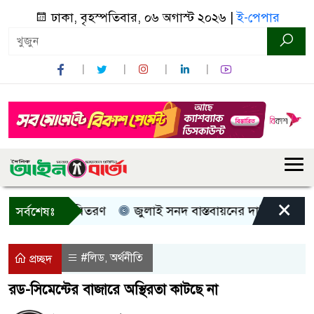
ঢাকা, বৃহস্পতিবার, ০৬ অগাস্ট ২০২৬ |
ই-পেপার
×
নগদ সহায়তা বিতরণ
জুলাই সনদ বাস্তবায়নের দাবিতে কুড়িগ্রাম
সর্বশেষঃ
#লিড
অর্থনীতি
,
প্রচ্ছদ
রড-সিমেন্টের বাজারে অস্থিরতা কাটছে না