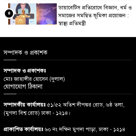
ডায়াবেটিস প্রতিরোধে বিজ্ঞান, ধর্ম ও
৪
সমাজের সমন্বিত ভূমিকা প্রয়োজন :
স্বাস্থ্য প্রতিমন্ত্রী
পররাষ্ট্রমন্ত্রীর কা‌ছে ইউএনডিপির
৫
আবাসিক প্রতিনিধির পরিচয়পত্র
সম্পাদক ও প্রকাশক
পেশ
সম্পাদক ও প্রকাশকঃ
শেয়ার কেলেঙ্কারি: সাকিবের বিরুদ্ধে
৬
মোঃ জাহাঙ্গীর হোসেন (দুলাল)
তদন্ত শেষ পর্যায়ে, দ্রুত চার্জশিট
যোগাযোগ ঠিকানা
রাতের মধ্যে ঢাকাসহ ১০ অঞ্চলে
৭
সম্পাদকীয় কার্যালয়ঃ
৫১/৫২ অতিশ দীপঙ্কর রোড, ৬ষ্ঠ তলা,
ঝড়বৃষ্টির পূর্বাভাস
(মুগদা বিশ্ব রোড) ঢাকা - ১২১৪।
প্রধানমন্ত্রীর সঙ্গে দেখা করে স্বপ্নপূরণ
প্রাকাশিত কার্যালয়ঃ
৬০ নং দক্ষিন মুগদা পাড়া, ঢাকা - ১২১৪
৮
অনুশ্রীর, মিলল হারমোনিয়াম