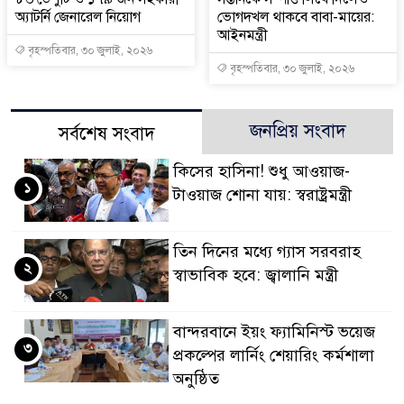
অ্যাটর্নি জেনারেল নিয়োগ
ভোগদখল থাকবে বাবা-মায়ের:
আইনমন্ত্রী
বৃহস্পতিবার, ৩০ জুলাই, ২০২৬
বৃহস্পতিবার, ৩০ জুলাই, ২০২৬
জনপ্রিয় সংবাদ
সর্বশেষ সংবাদ
কিসের হাসিনা! শুধু আওয়াজ-
১
টাওয়াজ শোনা যায়: স্বরাষ্ট্রমন্ত্রী
তিন দিনের মধ্যে গ্যাস সরবরাহ
২
স্বাভাবিক হবে: জ্বালানি মন্ত্রী
বান্দরবানে ইয়ং ফ্যামিনিস্ট ভয়েজ
৩
প্রকল্পের লার্নিং শেয়ারিং কর্মশালা
অনুষ্ঠিত