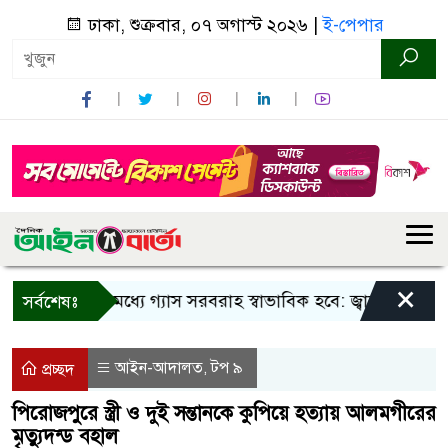
ঢাকা, শুক্রবার, ০৭ অগাস্ট ২০২৬ |
ই-পেপার
×
তিন দিনের মধ্যে গ্যাস সরবরাহ স্বাভাবিক হবে: জ্বালানি মন্ত্রী
সর্বশেষঃ
আইন-আদালত
টপ ৯
,
প্রচ্ছদ
পিরোজপুরে স্ত্রী ও দুই সন্তানকে কুপিয়ে হত্যায় আলমগীরের
মৃত্যুদন্ড বহাল