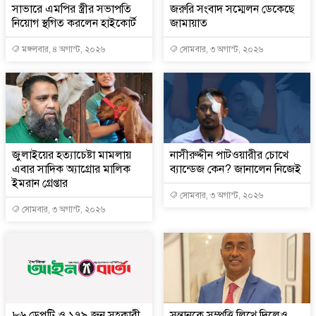
সাভারে এমপির স্ত্রীর সভাপতি
জরুরি সংবাদ সম্মেলন ডেকেছে
নিয়োগ স্থগিত করলেন হাইকোর্ট
জামায়াত
মঙ্গলবার, ৪ অগাস্ট, ২০২৬
সোমবার, ৩ অগাস্ট, ২০২৬
জুলাইয়ের হত্যাচেষ্টা মামলায়
নাসীরুদ্দীন পাটওয়ারীর চোখে
এবার সাদিক অ্যাগ্রোর মালিক
ব্যান্ডেজ কেন? জানালেন নিজেই
ইমরান গ্রেপ্তার
সোমবার, ৩ অগাস্ট, ২০২৬
সোমবার, ৩ অগাস্ট, ২০২৬
৮৬ ডেপুটি ও ১৭৯ জন সহকারী
সন্তানকে সম্পত্তি লিখে দিলেও