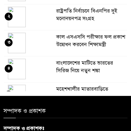
রাষ্ট্রপতি নির্বাচনে বিএনপির দুই
২
মনোনয়নপত্র সংগ্রহ
কাল এসএসসি পরীক্ষার ফল প্রকাশ
৩
উদ্বোধন করবেন শিক্ষামন্ত্রী
বাংলাদেশের মাটিতে ভারতের
৪
সিরিজ নিয়ে নতুন শঙ্কা
মহেশখালীর মাতারবাড়িতে
৫
পৌঁছেছেন প্রধানমন্ত্রী
সম্পাদক ও প্রকাশক
ডিএমপির অভিযানে ৫০৪ জন
৬
গ্রেপ্তার, মামলা ৩৫
সম্পাদক ও প্রকাশকঃ