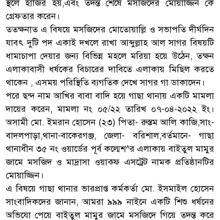
স্থলে হাজির হয়,এবং তদন্ত শেষে মসজিদের মোয়াজ্জিন কে
গ্রেফতার করেন।
ততক্ষনাত এ বিষয়ে মসজিদের মোতোয়াল্লি ও সভাপতি দীর্ঘদিন
যাবৎ দুটি পদ একাই দখলে রাখা আব্দুল্লাহ আল সাগর বিষয়টি
ধামাচাপা দেয়ার জন্য বিভিন্ন মহলে মরিয়া হয়ে উঠেন, তক্ষন
এলাকাবাসী ধর্ষকের বিচারের দাবিতে এলাকায় মিছিল করতে
থাকেন , এসময় পরিস্থিতি ব্যগতিক দেখে সাগর গা ডাকাদেন।
পরে ছন্দ নাম আখির বাবা বাদি হয়ে গাছা থানায় একটি মামলা
দায়ের করেন, মামলা নং ০৫/২২ তারিখ ০৭-০৪-২০২২ ইং।
অসামী মো. ইমরান হোসেন (২৩) পিতা- রুস্তম আলি কাজি,সাং-
বাদলপাড়া,থানা-বাকেরগঞ্জ, জেলা- বরিশাল,বর্তমানে- গাছা
থানাধীন ৩৫ নং ওয়ার্ডের পূর্ব কল্মেশ^র এলাকায় বাইতুল মামুর
জামে মসজিদ ও মাদ্রাসা ওয়াক্ফ এসট্রেট নামক প্রতিষ্ঠানটির
মোয়াজ্জিন।
এ বিষয়ে গাছা থানার ভারপ্রাপ্ত কর্মকর্তা মো. ইসমাইল হোসেন
সাংবাদিকদের জানান, আমরা ৯৯৯ নাইনে একটি শিশু ধর্ষনের
অভিযো পেয়ে বাইতুল মামুর জামে মসজিদে গিয়ে তদন্ত করে