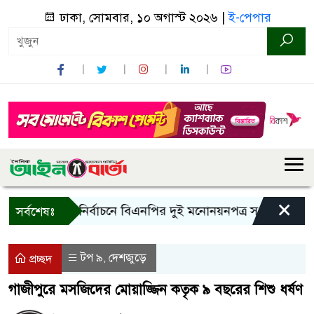
ঢাকা, সোমবার, ১০ অগাস্ট ২০২৬ |
ই-পেপার
×
রাষ্ট্রপতি নির্বাচনে বিএনপির দুই মনোনয়নপত্র সংগ্রহ
কাল 
সর্বশেষঃ
টপ ৯
দেশজুড়ে
,
প্রচ্ছদ
গাজীপুরে মসজিদের মোয়াজ্জিন কতৃক ৯ বছরের শিশু ধর্ষণ