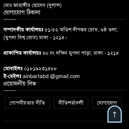
মোঃ জাহাঙ্গীর হোসেন (দুলাল)
গাজার ধ্বংসস্তূপে মিলল আরও ১৯
যোগাযোগ ঠিকানা
৭
লাশ, নিখোঁজ ৮ হাজারের বেশি
সম্পাদকীয় কার্যালয়ঃ
৫১/৫২ অতিশ দীপঙ্কর রোড, ৬ষ্ঠ তলা,
কুলাউড়া সীমান্তে বিএসএফের
(মুগদা বিশ্ব রোড) ঢাকা - ১২১৪।
৮
গুলিতে বাংলাদেশি যুবক নিহত
প্রাকাশিত কার্যালয়ঃ
৬০ নং দক্ষিন মুগদা পাড়া, ঢাকা - ১২১৪
বাংলাদেশি বৃদ্ধকে বিএসএফ ধরে
৯
মোবাইলঃ
০১৮১৯২৩১৪৮৮
নেওয়ার পর ভারতীয় নাগরিক আটক
ই-মেইলঃ
ainbartabd @gmail.com
প্রয়োজনীয় লিঙ্ক
বগুড়ায় প্রাইভেটকারের ধাক্কায় স্বামী-
১০
স্ত্রী নিহত
গোপনীয়তার নীতি
নীতিশর্তাবলী
যোগাযোগ